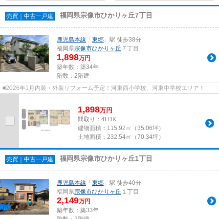
福岡県宗像市ひかりヶ丘7丁目
売買｜中古一戸建
鹿児島本線
「
東郷
」駅 徒歩38分
福岡県
宗像市
ひかりヶ丘
７丁目
1,898
万円
築年数：築34年
階数：2階建
■2026年1月内装・外装リフォーム予定！河東西小学校、河東中学校エリア！
1,898
万
円
間取り：4LDK
建物面積：
115.92㎡（35.06坪）
土地面積：
232.54㎡（70.34坪）
福岡県宗像市ひかりヶ丘1丁目
売買｜中古一戸建
鹿児島本線
「
東郷
」駅 徒歩40分
福岡県
宗像市
ひかりヶ丘
１丁目
2,149
万円
築年数：築33年
階数：2階建