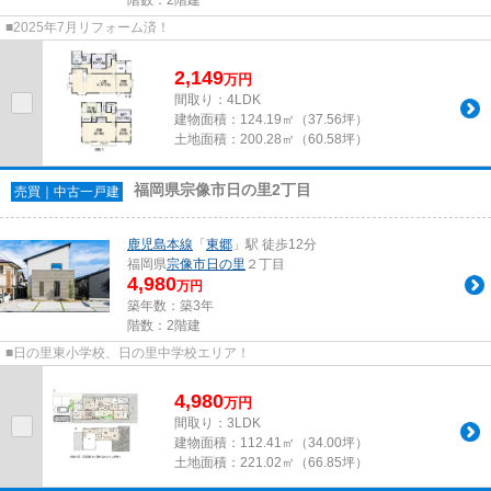
■2025年7月リフォーム済！
2,149
万
円
間取り：4LDK
建物面積：
124.19㎡（37.56坪）
土地面積：
200.28㎡（60.58坪）
福岡県宗像市日の里2丁目
売買｜中古一戸建
鹿児島本線
「
東郷
」駅 徒歩12分
福岡県
宗像市
日の里
２丁目
4,980
万円
築年数：築3年
階数：2階建
■日の里東小学校、日の里中学校エリア！
4,980
万
円
間取り：3LDK
建物面積：
112.41㎡（34.00坪）
土地面積：
221.02㎡（66.85坪）