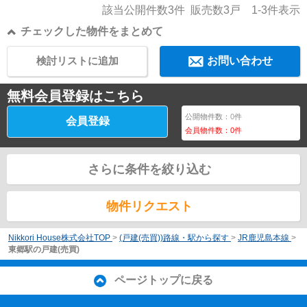
該当公開件数
3
件 販売数
3
戸
1-3
件表示
チェックした物件をまとめて
検討リストに追加
お問い合わせ
無料会員登録はこちら
公開物件数：
0
件
会員登録
会員物件数：
0
件
さらに条件を絞り込む
物件リクエスト
Nikkori House株式会社TOP
>
(戸建(売買))路線・駅から探す
>
JR鹿児島本線
>
東郷駅の戸建(売買)
ページトップに戻る