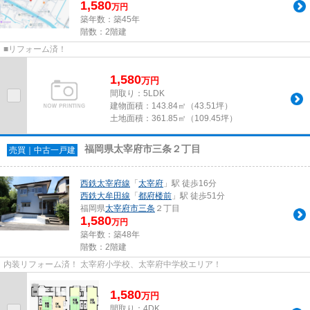
1,580
万円
築年数：築45年
階数：2階建
■リフォーム済！
1,580
万
円
間取り：5LDK
建物面積：
143.84㎡（43.51坪）
土地面積：
361.85㎡（109.45坪）
福岡県太宰府市三条２丁目
売買｜中古一戸建
西鉄太宰府線
「
太宰府
」駅 徒歩16分
西鉄大牟田線
「
都府楼前
」駅 徒歩51分
福岡県
太宰府市
三条
２丁目
1,580
万円
築年数：築48年
階数：2階建
内装リフォーム済！ 太宰府小学校、太宰府中学校エリア！
1,580
万
円
間取り：4DK