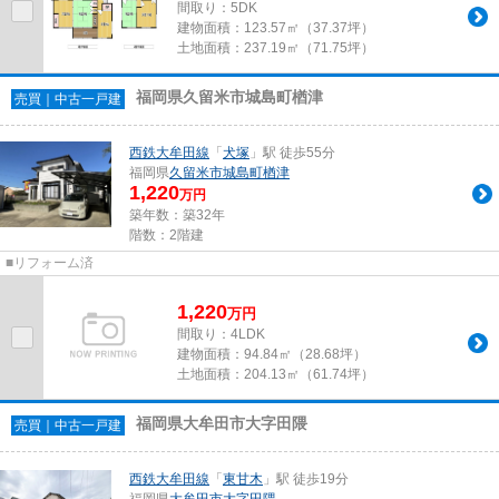
間取り：5DK
建物面積：
123.57㎡（37.37坪）
土地面積：
237.19㎡（71.75坪）
福岡県久留米市城島町楢津
売買｜中古一戸建
西鉄大牟田線
「
犬塚
」駅 徒歩55分
福岡県
久留米市
城島町楢津
1,220
万円
築年数：築32年
階数：2階建
■リフォーム済
1,220
万
円
間取り：4LDK
建物面積：
94.84㎡（28.68坪）
土地面積：
204.13㎡（61.74坪）
福岡県大牟田市大字田隈
売買｜中古一戸建
西鉄大牟田線
「
東甘木
」駅 徒歩19分
福岡県
大牟田市
大字田隈