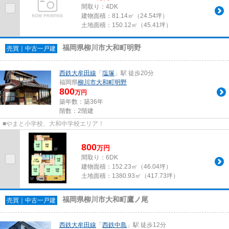
間取り：4DK
建物面積：
81.14㎡（24.54坪）
土地面積：
150.12㎡（45.41坪）
福岡県柳川市大和町明野
売買｜中古一戸建
西鉄大牟田線
「
塩塚
」駅 徒歩20分
福岡県
柳川市
大和町明野
800
万円
築年数：築36年
階数：2階建
■やまと小学校、大和中学校エリア！
800
万
円
間取り：6DK
建物面積：
152.23㎡（46.04坪）
土地面積：
1380.93㎡（417.73坪）
福岡県柳川市大和町鷹ノ尾
売買｜中古一戸建
西鉄大牟田線
「
西鉄中島
」駅 徒歩12分