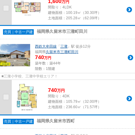
1,600
万
円
間取り：4LDK
建物面積：
100.19㎡（30.30坪）
土地面積：
205.28㎡（62.09坪）
福岡県久留米市三潴町田川
売買｜中古一戸建
西鉄大牟田線
「
三潴
」駅 徒歩12分
福岡県
久留米市
三潴町田川
740
万円
築年数：築44年
階数：1階建
■三潴小学校、三潴中学校エリア！
740
万
円
間取り：4DK
建物面積：
105.79㎡（32.00坪）
土地面積：
236.60㎡（71.57坪）
福岡県久留米市西町
売買｜中古一戸建