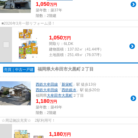
1,050
万円
築年数：築37年
階数：2階建
■2026年3月一部リフォーム済！
1,050
万
円
間取り：6LDK
建物面積：
137.02㎡（41.44坪）
土地面積：
251.49㎡（76.07坪）
福岡県大牟田市大黒町２丁目
売買｜中古一戸建
西鉄大牟田線
「
新栄町
」駅 徒歩13分
西鉄大牟田線
「
西鉄銀水
」駅 徒歩20分
福岡県
大牟田市
大黒町
２丁目
1,180
万円
築年数：築49年
階数：2階建
☆周辺施設充実☆ 2駅利用可！
1,180
万
円