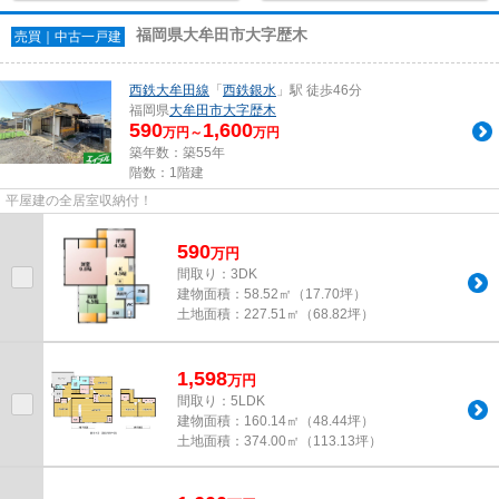
福岡県大牟田市大字歴木
売買｜中古一戸建
西鉄大牟田線
「
西鉄銀水
」駅 徒歩46分
福岡県
大牟田市
大字歴木
590
1,600
万円～
万円
築年数：築55年
階数：1階建
平屋建の全居室収納付！
590
万
円
間取り：3DK
建物面積：
58.52㎡（17.70坪）
土地面積：
227.51㎡（68.82坪）
1,598
万
円
間取り：5LDK
建物面積：
160.14㎡（48.44坪）
土地面積：
374.00㎡（113.13坪）