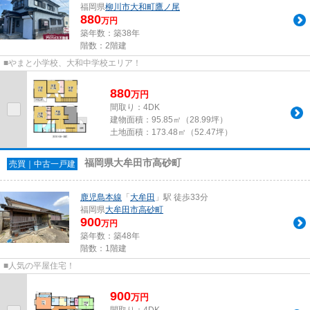
福岡県
柳川市
大和町鷹ノ尾
880
万円
築年数：築38年
階数：2階建
■やまと小学校、大和中学校エリア！
880
万
円
間取り：4DK
建物面積：
95.85㎡（28.99坪）
土地面積：
173.48㎡（52.47坪）
福岡県大牟田市高砂町
売買｜中古一戸建
鹿児島本線
「
大牟田
」駅 徒歩33分
福岡県
大牟田市
高砂町
900
万円
築年数：築48年
階数：1階建
■人気の平屋住宅！
900
万
円
間取り：4DK