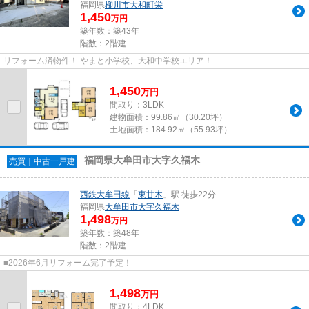
福岡県
柳川市
大和町栄
1,450
万円
築年数：築43年
階数：2階建
リフォーム済物件！ やまと小学校、大和中学校エリア！
1,450
万
円
間取り：3LDK
建物面積：
99.86㎡（30.20坪）
土地面積：
184.92㎡（55.93坪）
福岡県大牟田市大字久福木
売買｜中古一戸建
西鉄大牟田線
「
東甘木
」駅 徒歩22分
福岡県
大牟田市
大字久福木
1,498
万円
築年数：築48年
階数：2階建
■2026年6月リフォーム完了予定！
1,498
万
円
間取り：4LDK