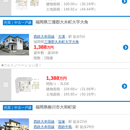
建物面積：
100.00㎡（30.24坪）
土地面積：
146.92㎡（44.44坪）
福岡県三潴郡大木町大字大角
売買｜中古一戸建
西鉄大牟田線
「
大溝
」駅 徒歩5分
福岡県
三潴郡大木町
大字大角
1,388
万円
築年数：築36年
階数：2階建
■フルリノベーション済！
1,388
万
円
間取り：3LDK
建物面積：
104.68㎡（31.66坪）
土地面積：
165.85㎡（50.16坪）
福岡県柳川市大和町栄
売買｜中古一戸建
西鉄大牟田線
「
塩塚
」駅 徒歩22分
西鉄大牟田線
「
西鉄中島
」駅 徒歩29分