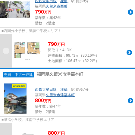
西鉄大牟田線
「
花畑
」駅 徒歩9分
福岡県
久留米市
西町
790
万円
築年数：築42年
階数：2階建
■西国分小学校、諏訪中学校エリア！
790
万
円
間取り：4LDK
建物面積：
99.73㎡（30.16坪）
土地面積：
106.47㎡（32.2坪）
福岡県久留米市津福本町
売買｜中古一戸建
西鉄大牟田線
「
津福
」駅 徒歩7分
福岡県
久留米市
津福本町
800
万円
築年数：築47年
階数：2階建
■津福小学校、江南中学校エリア！
800
万
円