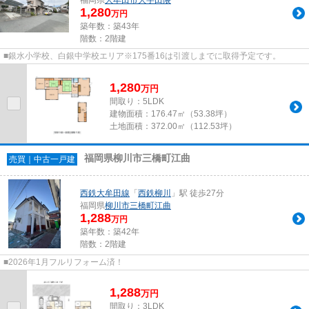
1,280
万円
築年数：築43年
階数：2階建
■銀水小学校、白銀中学校エリア※175番16は引渡しまでに取得予定です。
1,280
万
円
間取り：5LDK
建物面積：
176.47㎡（53.38坪）
土地面積：
372.00㎡（112.53坪）
福岡県柳川市三橋町江曲
売買｜中古一戸建
西鉄大牟田線
「
西鉄柳川
」駅 徒歩27分
福岡県
柳川市
三橋町江曲
1,288
万円
築年数：築42年
階数：2階建
■2026年1月フルリフォーム済！
1,288
万
円
間取り：3LDK