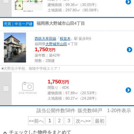
建物面積：
99.36㎡（30.05坪）
土地面積：
297.80㎡（90.08坪）
福岡県大野城市山田4丁目
売買｜中古一戸建
西鉄大牟田線
「
桜並木
」駅 徒歩9分
福岡県
大野城市
山田
４丁目
1,750
万円
築年数：築42年
階数：2階建
■大野北小学校、御陵中学校エリア！
1,750
万
円
間取り：4DK
建物面積：
67.89㎡（20.53坪）
土地面積：
80.27㎡（24.28坪）
該当公開件数
58
件 販売数
68
戸
1-20
件表示
1
2
3
<<前へ
次へ>>
最初
チェックした物件をまとめて