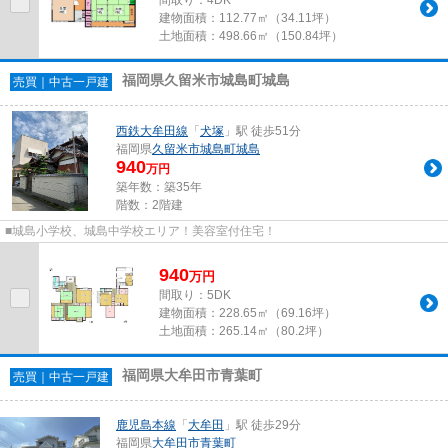
建物面積：
112.77㎡（34.11坪）
土地面積：
498.66㎡（150.84坪）
福岡県久留米市城島町城島
売買｜中古一戸建
西鉄大牟田線
「
犬塚
」駅 徒歩51分
福岡県
久留米市
城島町城島
940
万円
築年数：築35年
階数：2階建
■城島小学校、城島中学校エリア！美容室付住宅！
940
万
円
間取り：5DK
建物面積：
228.65㎡（69.16坪）
土地面積：
265.14㎡（80.2坪）
福岡県大牟田市青葉町
売買｜中古一戸建
鹿児島本線
「
大牟田
」駅 徒歩29分
福岡県
大牟田市
青葉町