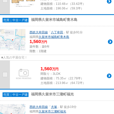
建物面積：
110.48㎡（33.42坪）
土地面積：
196.06㎡（59.3坪）
福岡県久留米市城島町青木島
売買｜中古一戸建
西鉄大牟田線
「
八丁牟田
」駅 徒歩91分
福岡県
久留米市
城島町青木島
1,560
万円
築年数：築6年
階数：1階建
■人気の平屋住宅！
1,560
万
円
間取り：3LDK
建物面積：
75.35㎡（22.79坪）
土地面積：
213.96㎡（64.72坪）
福岡県久留米市三潴町福光
売買｜中古一戸建
西鉄大牟田線
「
犬塚
」駅 徒歩19分
福岡県
久留米市
三潴町福光