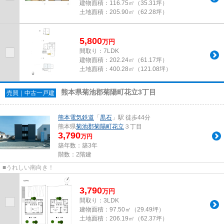
建物面積：
116.75㎡（35.31坪）
土地面積：
205.90㎡（62.28坪）
5,800
万
円
間取り：7LDK
建物面積：
202.24㎡（61.17坪）
土地面積：
400.28㎡（121.08坪）
熊本県菊池郡菊陽町花立3丁目
売買｜中古一戸建
熊本電気鉄道
「
黒石
」駅 徒歩44分
熊本県
菊池郡菊陽町
花立
３丁目
3,790
万円
築年数：築3年
階数：2階建
■うれしい南向き！
3,790
万
円
間取り：3LDK
建物面積：
97.50㎡（29.49坪）
土地面積：
206.19㎡（62.37坪）