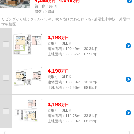
4,198
4,548
万円～
万円
築年数：築1年
階数：2階建
リビングから続くタイルデッキ、吹き抜けのあるおうち♪ 菊陽北小学校・菊陽中
学校校区
4,198
万
円
間取り：3LDK
建物面積：
100.49㎡（30.39坪）
土地面積：
223.37㎡（67.56坪）
4,198
万
円
間取り：3LDK
建物面積：
100.18㎡（30.30坪）
土地面積：
226.96㎡（68.65坪）
4,198
万
円
間取り：3LDK
建物面積：
111.78㎡（33.81坪）
土地面積：
226.10㎡（68.39坪）