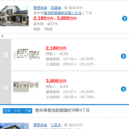
豊肥本線
「
武蔵塚
」駅 徒歩16分
熊本県
菊池郡菊陽町
武蔵ヶ丘北
１丁目
2,180
3,800
万円～
万円
築年数：築37年
階数：2階建
■
2,180
万
円
間取り：4LDK
建物面積：
107.64㎡（32.56坪）
土地面積：
205.67㎡（62.21坪）
3,800
万
円
間取り：3LDK
建物面積：
102.67㎡（31.05坪）
土地面積：
200.95㎡（60.78坪）
熊本県菊池郡菊陽町沖野4丁目
売買｜中古一戸建
豊肥本線
「
三里木
」駅 徒歩24分