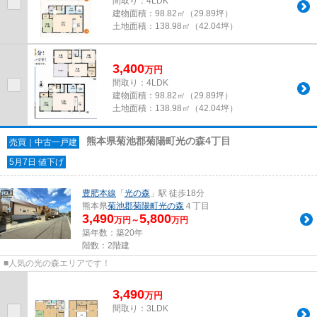
間取り：4LDK
建物面積：
98.82㎡（29.89坪）
土地面積：
138.98㎡（42.04坪）
3,400
万
円
間取り：4LDK
建物面積：
98.82㎡（29.89坪）
土地面積：
138.98㎡（42.04坪）
熊本県菊池郡菊陽町光の森4丁目
売買｜中古一戸建
5月7日 値下げ
豊肥本線
「
光の森
」駅 徒歩18分
熊本県
菊池郡菊陽町
光の森
４丁目
3,490
5,800
万円～
万円
築年数：築20年
階数：2階建
■人気の光の森エリアです！
3,490
万
円
間取り：3LDK