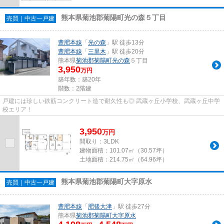
熊本県菊池郡菊陽町光の森５丁目
売買｜中古一戸建
豊肥本線
「
光の森
」駅 徒歩13分
豊肥本線
「
三里木
」駅 徒歩20分
熊本県
菊池郡菊陽町
光の森
５丁目
3,950
万円
築年数：築20年
階数：2階建
戸建には珍しい鉄筋コンクリート造で耐久性も◎ 武蔵ヶ丘小学校、武蔵ヶ丘中学
校エリア！
3,950
万
円
間取り：3LDK
建物面積：
101.07㎡（30.57坪）
土地面積：
214.75㎡（64.96坪）
熊本県菊池郡菊陽町大字原水
売買｜中古一戸建
豊肥本線
「
肥後大津
」駅 徒歩27分
熊本県
菊池郡菊陽町
大字原水