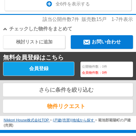
全6件を表示する
該当公開件数
7
件 販売数
15
戸
1-7
件表示
チェックした物件をまとめて
検討リストに追加
お問い合わせ
無料会員登録はこちら
公開物件数：
0
件
会員登録
会員物件数：
0
件
さらに条件を絞り込む
物件リクエスト
Nikkori House株式会社TOP
>
(戸建(売買))地域から探す
>
菊池郡菊陽町の戸建
(売買)