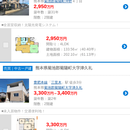
熊本県
菊池郡菊陽町
沖野
４丁目
2,950
万円
築年数：築31年
階数：2階建
■全居室収納！太陽光発電システム！
2,950
万
円
間取り：4LDK
建物面積：
133.56㎡（40.40坪）
土地面積：
202.10㎡（61.13坪）
熊本県菊池郡菊陽町大字津久礼
売買｜中古一戸建
豊肥本線
「
三里木
」駅 徒歩3分
熊本県
菊池郡菊陽町
大字津久礼
3,300
3,400
万円～
万円
築年数：築2年
階数：2階建
■未入居物件！交通便利地！
3,300
万
円