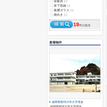
床暖房
(-)
床下収納
(-)
複層ガラス
(-)
南向き
(-)
19
件が該当
新着物件
福岡県那珂川市大字埋金
福岡県那珂川市大字埋金