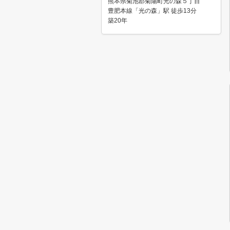
熊本県菊池郡菊陽町光の森５丁目
豊肥本線「光の森」駅 徒歩13分
築20年