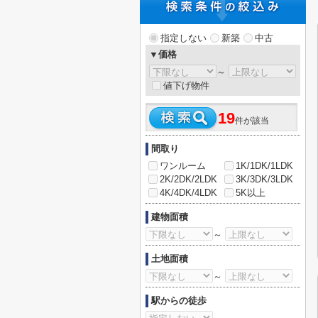
指定しない
新築
中古
▼価格
～
値下げ物件
19
件が該当
間取り
ワンルーム
1K/1DK/1LDK
2K/2DK/2LDK
3K/3DK/3LDK
4K/4DK/4LDK
5K以上
建物面積
～
土地面積
～
駅からの徒歩