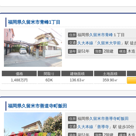
福岡県久留米市青峰1丁目
福岡県
久留米市
青峰
１丁目
住所
交通
久大本線
「
久留米大学前
」駅 徒
築51年
2階建
木造
築年
階数
構造
価格
間取り
建物面積
土地面積
1,488
万円
6DK
136.63㎡
359.90㎡
福岡県久留米市善道寺町飯田
福岡県
久留米市
善導寺町飯田
住所
交通
久大本線
「
善導寺
」駅 徒歩10分
築51年
2階建
木造
築年
階数
構造