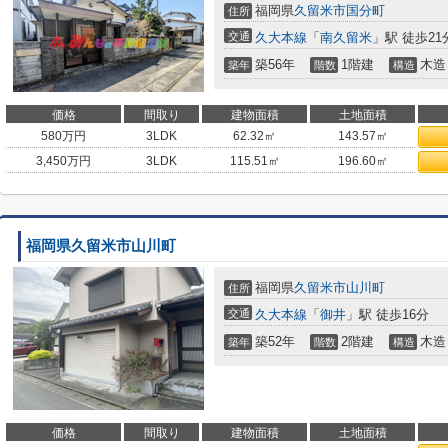
福岡県
久留米市
国分町
住所
交通
久大本線
「
南久留米
」駅 徒歩21
築56年
1階建
木造
築年
階数
構造
価格
間取り
建物面積
土地面積
580
万円
3LDK
62.32㎡
143.57㎡
3,450
万円
3LDK
115.51㎡
196.60㎡
福岡県久留米市山川町
福岡県
久留米市
山川町
住所
交通
久大本線
「
御井
」駅 徒歩16分
築52年
2階建
木造
築年
階数
構造
価格
間取り
建物面積
土地面積