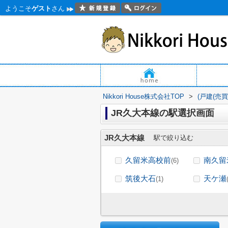
ようこそ
ゲスト
さん
Nikkori House株式会社TOP
>
(戸建(売
JR久大本線の駅選択画面
JR久大本線
駅で絞り込む
久留米高校前
南久留
(6)
筑後大石
天ケ瀬
(1)