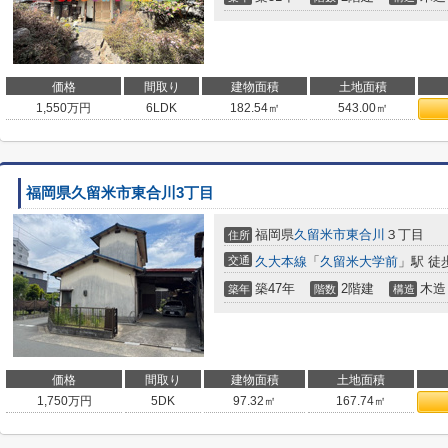
価格
間取り
建物面積
土地面積
1,550
万円
6LDK
182.54㎡
543.00㎡
福岡県久留米市東合川3丁目
福岡県
久留米市
東合川
３丁目
住所
交通
久大本線
「
久留米大学前
」駅 徒
築47年
2階建
木造
築年
階数
構造
価格
間取り
建物面積
土地面積
1,750
万円
5DK
97.32㎡
167.74㎡