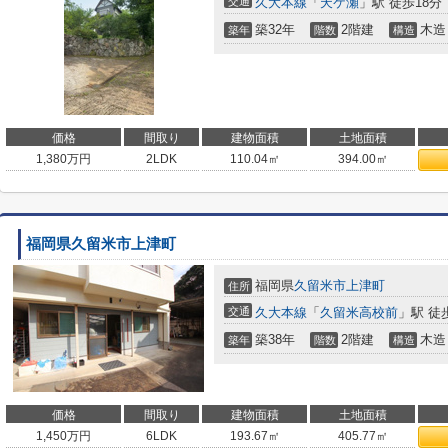
交通
久大本線
「
天ケ瀬
」駅 徒歩18分
築32年
2階建
木造
築年
階数
構造
価格
間取り
建物面積
土地面積
1,380
万円
2LDK
110.04㎡
394.00㎡
福岡県久留米市上津町
福岡県
久留米市
上津町
住所
交通
久大本線
「
久留米高校前
」駅 徒
築38年
2階建
木造
築年
階数
構造
価格
間取り
建物面積
土地面積
1,450
万円
6LDK
193.67㎡
405.77㎡