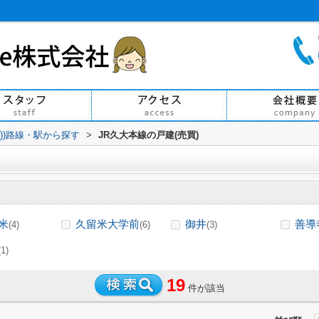
買))路線・駅から探す
>
JR久大本線の戸建(売買)
米
久留米大学前
御井
善導
(4)
(6)
(3)
(1)
19
件が該当