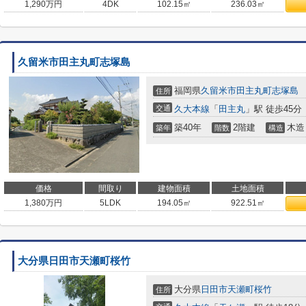
1,290
万円
4DK
102.15㎡
236.03㎡
久留米市田主丸町志塚島
福岡県
久留米市
田主丸町志塚島
住所
交通
久大本線
「
田主丸
」駅 徒歩45分
築40年
2階建
木造
築年
階数
構造
価格
間取り
建物面積
土地面積
1,380
万円
5LDK
194.05㎡
922.51㎡
大分県日田市天瀬町桜竹
大分県
日田市
天瀬町桜竹
住所