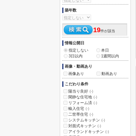
築年数
19
件が該当
情報公開日
指定しない
本日
3日以内
1週間以内
画像・動画あり
画像あり
動画あり
こだわり条件
陽当り良好
(-)
閑静な住宅地
(-)
リフォーム済
(-)
輸入住宅
(-)
二世帯住宅
(-)
システムキッチン
(-)
対面式キッチン
(-)
アイランドキッチン
(-)