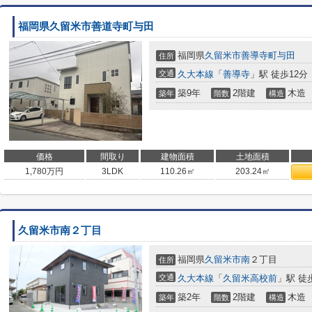
福岡県久留米市善道寺町与田
福岡県
久留米市
善導寺町与田
住所
交通
久大本線
「
善導寺
」駅 徒歩12分
築9年
2階建
木造
築年
階数
構造
価格
間取り
建物面積
土地面積
1,780
万円
3LDK
110.26㎡
203.24㎡
久留米市南２丁目
福岡県
久留米市
南
２丁目
住所
交通
久大本線
「
久留米高校前
」駅 徒
築2年
2階建
木造
築年
階数
構造