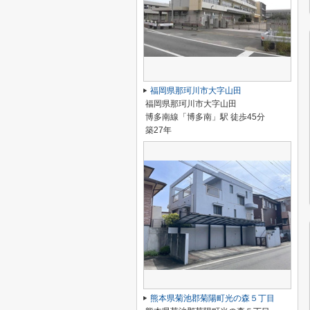
福岡県那珂川市大字山田
福岡県那珂川市大字山田
博多南線「博多南」駅 徒歩45分
築27年
熊本県菊池郡菊陽町光の森５丁目