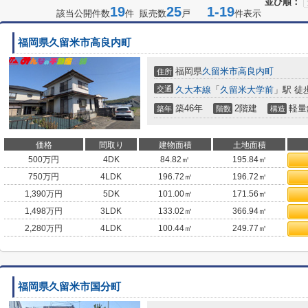
並び順：
19
25
1-19
該当公開件数
件 販売数
戸
件表示
福岡県久留米市高良内町
福岡県
久留米市
高良内町
住所
交通
久大本線
「
久留米大学前
」駅 徒
築46年
2階建
軽量
築年
階数
構造
価格
間取り
建物面積
土地面積
500
万円
4DK
84.82㎡
195.84㎡
750
万円
4LDK
196.72㎡
196.72㎡
1,390
万円
5DK
101.00㎡
171.56㎡
1,498
万円
3LDK
133.02㎡
366.94㎡
2,280
万円
4LDK
100.44㎡
249.77㎡
福岡県久留米市国分町