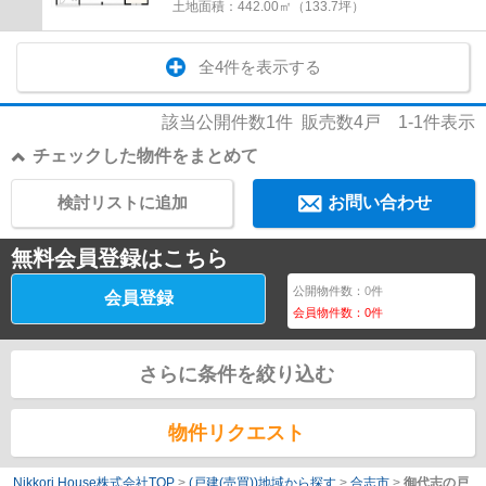
土地面積：
442.00㎡（133.7坪）
全4件を表示する
該当公開件数
1
件 販売数
4
戸
1-1
件表示
チェックした物件をまとめて
検討リストに追加
お問い合わせ
無料会員登録はこちら
公開物件数：
0
件
会員登録
会員物件数：
0
件
さらに条件を絞り込む
物件リクエスト
Nikkori House株式会社TOP
>
(戸建(売買))地域から探す
>
合志市
>
御代志の戸