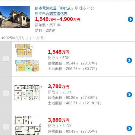
熊本電気鉄道
「
御代志
」駅 徒歩26分
熊本県
合志市
御代志
1,548
4,900
万円～
万円
築年数：築31年
階数：2階建
■2025年8月リフォーム済！
1,548
万
円
間取り：5DK
建物面積：
95.44㎡（28.87坪）
土地面積：
266.78㎡（80.7坪）
3,780
万
円
間取り：2LDK
建物面積：
90.26㎡（27.30坪）
土地面積：
402.71㎡（121.81坪）
3,880
万
円
間取り：3LDK
建物面積：
89.43㎡（27.05坪）