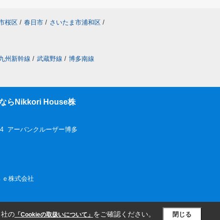
市桜区
/
春日市
/
さいたま市浦和区
/
九州新幹線
/
武蔵野線
/
博多南線
ikkori House株
-4 アーバンクルーザー博多
ｏｕｓｅ株式会社
当社の
をご確認ください。
閉じる
「Cookieの取扱いについて」