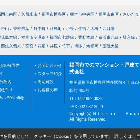
福岡市南区
/
久留米市
/
福岡市博多区
/
熊本市中央区
/
福岡市東区
/
さいたま
帯山
/
香椎照葉
/
野中町
/
荘島町
/
小笹
/
住吉
/
大橋
/
西月隈
鹿児島本線
/
福岡市空港線
/
福岡市七隈線
/
豊肥本線
/
京浜東北線
/
埼京線
/
西鉄久留米
/
高宮
/
花畑
/
井尻
/
竹下
/
博多
/
南福岡
/
薬院大通
福岡市でのマンション・戸建てならN
歩10分圏内
お問い合わせ
式会社
件
スタッフ紹介
0分圏内
周辺施設
福岡県福岡市博多区博多駅前４丁目23
円物件！
お客様の声
駅前 403号
～50％off物
TEL:092-982-3028
FAX:092-982-3029
Copyright(c) Ｎｉｋｋｏｒｉ Ｈ
All Rights Reserved.
を目的として、クッキー（Cookie）を使用しています。
詳しくは、