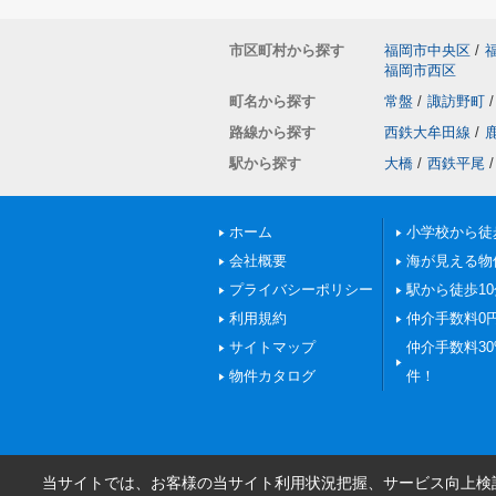
市区町村から探す
福岡市中央区
/
福岡市西区
町名から探す
常盤
/
諏訪野町
/
路線から探す
西鉄大牟田線
/
駅から探す
大橋
/
西鉄平尾
/
ホーム
小学校から徒
会社概要
海が見える物
プライバシーポリシー
駅から徒歩1
利用規約
仲介手数料0
サイトマップ
仲介手数料30%
物件カタログ
件！
当サイトでは、お客様の当サイト利用状況把握、サービス向上検討