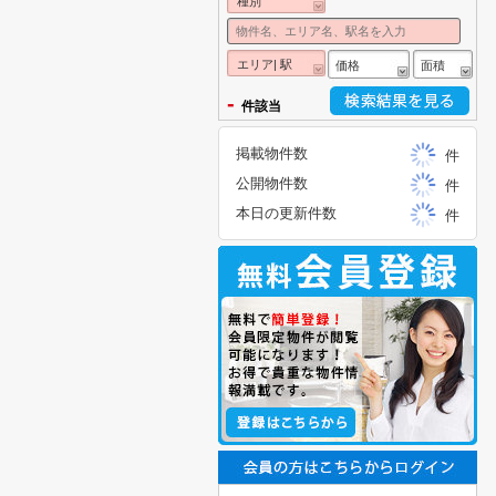
種別
エリア| 駅
価格
面積
-
件該当
掲載物件数
件
公開物件数
件
本日の更新件数
件