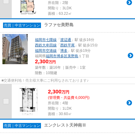
所在階：2階
間取り：3LDK
面積：63.22㎡
ラファセ美野島
売買｜中古マンション
福岡市七隈線
「
渡辺通
」駅 徒歩16分
西鉄大牟田線
「
西鉄平尾
」駅 徒歩15分
福岡市空港線
「
博多
」駅 徒歩19分
福岡県
福岡市博多区
美野島
１丁目
2,300
万円
築年数：築16年 ｜販売中：
1室
階数：10階建
■交通便利地！売主様大事にご利用なされております♪
2,300
万
円
(管理費・共益費 6,000円)
所在階：4階
間取り：1LDK
面積：30.60㎡
エンクレスト天神南Ⅲ
売買｜中古マンション