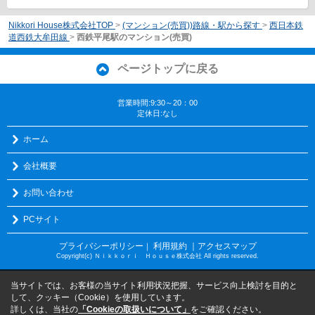
Nikkori House株式会社TOP
>
(マンション(売買))路線・駅から探す
>
西日本鉄
道西鉄大牟田線
>
西鉄平尾駅のマンション(売買)
ページトップに戻る
営業時間:9:30～20：00
定休日:なし
ホーム
会社概要
お問い合わせ
PCサイト
プライバシーポリシー
利用規約
｜アクセスマップ
｜
Copyright(c) Ｎｉｋｋｏｒｉ Ｈｏｕｓｅ株式会社 All rights reserved.
当サイトでは、お客様の当サイト利用状況把握、サービス向上検討を目的と
して、クッキー（Cookie）を使用しています。
詳しくは、当社の
「Cookieの取扱いについて」
をご確認ください。