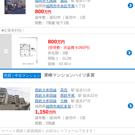
福岡市七隈線
「
薬院
」駅 徒歩17分
福岡県
福岡市中央区
平尾
５丁目
800
万円
築年数：築52年 ｜販売中：
1室
階数：7階建 地下1階
■交通便利地！
800
万
円
(管理費・共益費 9,060円)
所在階：3階
間取り：2LDK
面積：43.40㎡
東峰マンションハイツ多賀
売買｜中古マンション
西鉄大牟田線
「
高宮
」駅 徒歩11分
西鉄大牟田線
「
西鉄平尾
」駅 徒歩22分
西鉄大牟田線
「
大橋
」駅 徒歩27分
福岡県
福岡市南区
多賀
１丁目
1,150
万円
築年数：築36年 ｜販売中：
1室
階数：5階建
☆ペット相談☆楽器相談☆ お好みにリフォームできます！