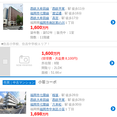
西鉄大牟田線
「
西鉄平尾
」駅 徒歩11分
福岡市七隈線
「
渡辺通
」駅 徒歩16分
西鉄大牟田線
「
高宮
」駅 徒歩17分
福岡県
福岡市南区
那の川
１丁目
1,600
万円
築年数：築52年 ｜販売中：
1室
階数：11階建
■住吉小学校、住吉中学校エリア！
1,600
万
円
(管理費・共益費 8,100円)
所在階：8階
間取り：2LDK
面積：51.66㎡
小笹コーポ
売買｜中古マンション
福岡市七隈線
「
桜坂
」駅 徒歩26分
西鉄大牟田線
「
西鉄平尾
」駅 徒歩26分
福岡市七隈線
「
六本松
」駅 徒歩30分
福岡県
福岡市中央区
小笹
１丁目
1,698
万円