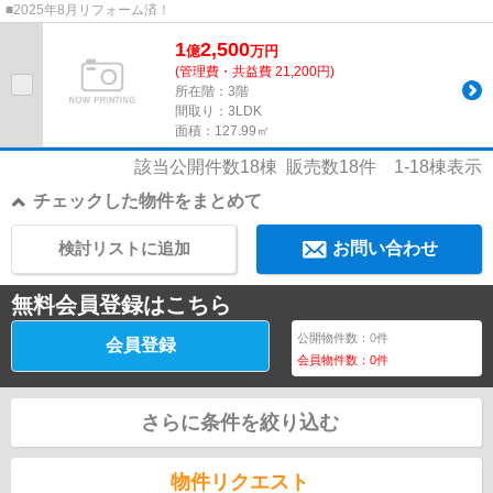
■2025年8月リフォーム済！
1
2,500
億
万
円
(管理費・共益費 21,200円)
所在階：3階
間取り：3LDK
面積：127.99㎡
該当公開件数
18
棟 販売数
18
件
1-18
棟表示
チェックした物件をまとめて
検討リストに追加
お問い合わせ
無料会員登録はこちら
公開物件数：
0
件
会員登録
会員物件数：
0
件
さらに条件を絞り込む
物件リクエスト