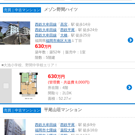
メゾン野間ハイツ
売買｜中古マンション
西鉄大牟田線
「
高宮
」駅 徒歩14分
西鉄大牟田線
「
西鉄平尾
」駅 徒歩24分
西鉄大牟田線
「
大橋
」駅 徒歩25分
福岡県
福岡市南区
大池
１丁目
630
万円
築年数：築52年 ｜販売中：
1室
階数：5階建
■大池小学校、野間中学校エリア！
630
万
円
(管理費・共益費 8,000円)
所在階：4階
間取り：2LDK
面積：52.27㎡
平尾山荘マンション
売買｜中古マンション
西鉄大牟田線
「
西鉄平尾
」駅 徒歩9分
福岡市七隈線
「
薬院大通
」駅 徒歩16分