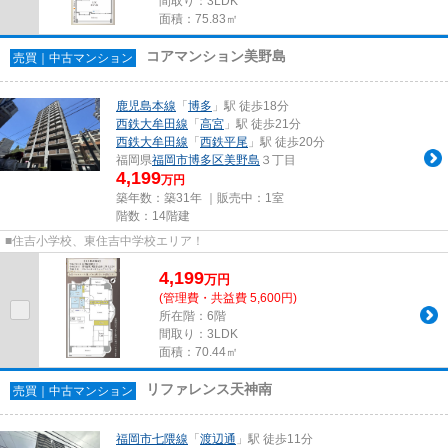
間取り：3LDK
面積：75.83㎡
コアマンション美野島
売買｜中古マンション
鹿児島本線
「
博多
」駅 徒歩18分
西鉄大牟田線
「
高宮
」駅 徒歩21分
西鉄大牟田線
「
西鉄平尾
」駅 徒歩20分
福岡県
福岡市博多区
美野島
３丁目
4,199
万円
築年数：築31年 ｜販売中：
1室
階数：14階建
■住吉小学校、東住吉中学校エリア！
4,199
万
円
(管理費・共益費 5,600円)
所在階：6階
間取り：3LDK
面積：70.44㎡
リファレンス天神南
売買｜中古マンション
福岡市七隈線
「
渡辺通
」駅 徒歩11分