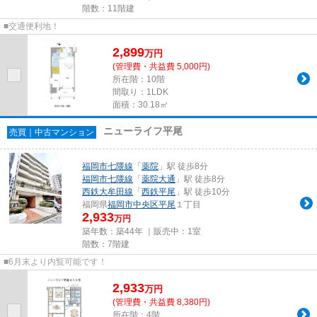
階数：11階建
■交通便利地！
2,899
万
円
(管理費・共益費 5,000円)
所在階：10階
間取り：1LDK
面積：30.18㎡
ニューライフ平尾
売買｜中古マンション
福岡市七隈線
「
薬院
」駅 徒歩8分
福岡市七隈線
「
薬院大通
」駅 徒歩8分
西鉄大牟田線
「
西鉄平尾
」駅 徒歩10分
福岡県
福岡市中央区
平尾
１丁目
2,933
万円
築年数：築44年 ｜販売中：
1室
階数：7階建
■6月末より内覧可能です！
2,933
万
円
(管理費・共益費 8,380円)
所在階：4階