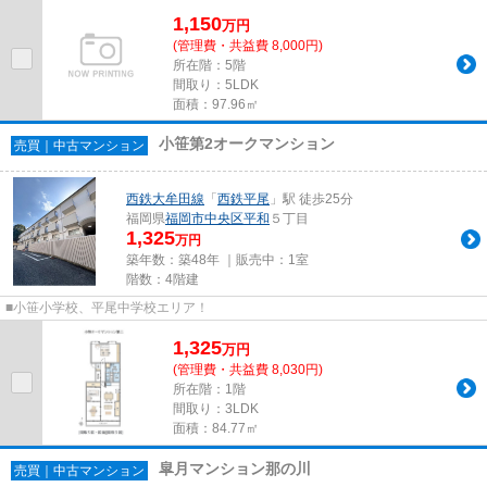
1,150
万
円
(管理費・共益費 8,000円)
所在階：5階
間取り：5LDK
面積：97.96㎡
小笹第2オークマンション
売買｜中古マンション
西鉄大牟田線
「
西鉄平尾
」駅 徒歩25分
福岡県
福岡市中央区
平和
５丁目
1,325
万円
築年数：築48年 ｜販売中：
1室
階数：4階建
■小笹小学校、平尾中学校エリア！
1,325
万
円
(管理費・共益費 8,030円)
所在階：1階
間取り：3LDK
面積：84.77㎡
皐月マンション那の川
売買｜中古マンション