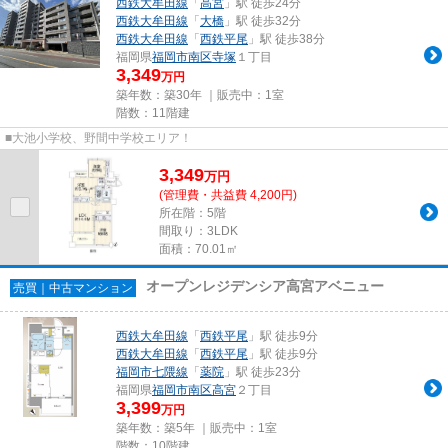
西鉄大牟田線
「
高宮
」駅 徒歩24分
西鉄大牟田線
「
大橋
」駅 徒歩32分
西鉄大牟田線
「
西鉄平尾
」駅 徒歩38分
福岡県
福岡市南区
寺塚
１丁目
3,349
万円
築年数：築30年 ｜販売中：
1室
階数：11階建
■大池小学校、野間中学校エリア！
3,349
万
円
(管理費・共益費 4,200円)
所在階：5階
間取り：3LDK
面積：70.01㎡
オープンレジデンシア高宮アベニュー
売買｜中古マンション
西鉄大牟田線
「
西鉄平尾
」駅 徒歩9分
西鉄大牟田線
「
西鉄平尾
」駅 徒歩9分
福岡市七隈線
「
薬院
」駅 徒歩23分
福岡県
福岡市南区
高宮
２丁目
3,399
万円
築年数：築5年 ｜販売中：
1室
階数：10階建