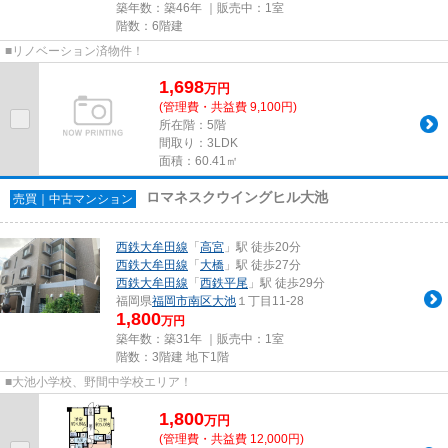
築年数：築46年 ｜販売中：
1室
階数：6階建
■リノベーション済物件！
1,698
万
円
(管理費・共益費 9,100円)
所在階：5階
間取り：3LDK
面積：60.41㎡
ロマネスクウイングヒル大池
売買｜中古マンション
西鉄大牟田線
「
高宮
」駅 徒歩20分
西鉄大牟田線
「
大橋
」駅 徒歩27分
西鉄大牟田線
「
西鉄平尾
」駅 徒歩29分
福岡県
福岡市南区
大池
１丁目11-28
1,800
万円
築年数：築31年 ｜販売中：
1室
階数：3階建 地下1階
■大池小学校、野間中学校エリア！
1,800
万
円
(管理費・共益費 12,000円)