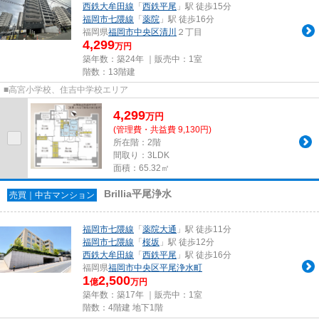
西鉄大牟田線
「
西鉄平尾
」駅 徒歩15分
福岡市七隈線
「
薬院
」駅 徒歩16分
福岡県
福岡市中央区
清川
２丁目
4,299
万円
築年数：築24年 ｜販売中：
1室
階数：13階建
■高宮小学校、住吉中学校エリア
4,299
万
円
(管理費・共益費 9,130円)
所在階：2階
間取り：3LDK
面積：65.32㎡
Brillia平尾浄水
売買｜中古マンション
福岡市七隈線
「
薬院大通
」駅 徒歩11分
福岡市七隈線
「
桜坂
」駅 徒歩12分
西鉄大牟田線
「
西鉄平尾
」駅 徒歩16分
福岡県
福岡市中央区
平尾浄水町
1
2,500
億
万円
築年数：築17年 ｜販売中：
1室
階数：4階建 地下1階