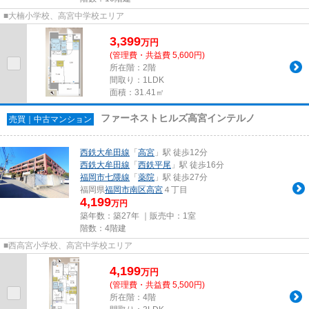
■大楠小学校、高宮中学校エリア
3,399
万
円
(管理費・共益費 5,600円)
所在階：2階
間取り：1LDK
面積：31.41㎡
ファーネストヒルズ高宮インテルノ
売買｜中古マンション
西鉄大牟田線
「
高宮
」駅 徒歩12分
西鉄大牟田線
「
西鉄平尾
」駅 徒歩16分
福岡市七隈線
「
薬院
」駅 徒歩27分
福岡県
福岡市南区
高宮
４丁目
4,199
万円
築年数：築27年 ｜販売中：
1室
階数：4階建
■西高宮小学校、高宮中学校エリア
4,199
万
円
(管理費・共益費 5,500円)
所在階：4階