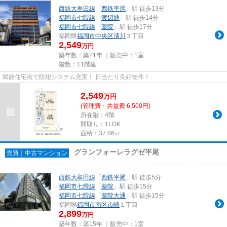
西鉄大牟田線
「
西鉄平尾
」駅 徒歩13分
福岡市七隈線
「
渡辺通
」駅 徒歩14分
福岡市七隈線
「
薬院
」駅 徒歩17分
福岡県
福岡市中央区
清川
３丁目
2,549
万円
築年数：築21年 ｜販売中：
1室
階数：11階建
閑静住宅街で防犯システム充実！ 日当たり良好物件！
2,549
万
円
(管理費・共益費 6,500円)
所在階：4階
間取り：1LDK
面積：37.86㎡
グランフォーレラグゼ平尾
売買｜中古マンション
西鉄大牟田線
「
西鉄平尾
」駅 徒歩5分
福岡市七隈線
「
薬院
」駅 徒歩15分
福岡市七隈線
「
薬院大通
」駅 徒歩15分
福岡県
福岡市南区
市崎
１丁目
2,899
万円
築年数：築15年 ｜販売中：
1室