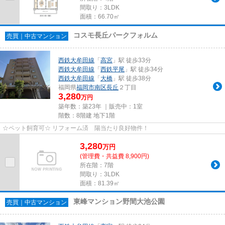
間取り：3LDK
面積：66.70㎡
コスモ長丘パークフォルム
売買｜中古マンション
西鉄大牟田線
「
高宮
」駅 徒歩33分
西鉄大牟田線
「
西鉄平尾
」駅 徒歩34分
西鉄大牟田線
「
大橋
」駅 徒歩38分
福岡県
福岡市南区
長丘
２丁目
3,280
万円
築年数：築23年 ｜販売中：
1室
階数：8階建 地下1階
☆ペット飼育可☆ リフォーム済 陽当たり良好物件！
3,280
万
円
(管理費・共益費 8,900円)
所在階：7階
間取り：3LDK
面積：81.39㎡
東峰マンション野間大池公園
売買｜中古マンション