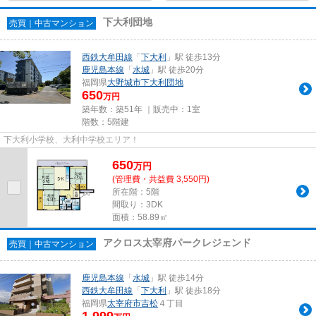
下大利団地
売買｜中古マンション
西鉄大牟田線
「
下大利
」駅 徒歩13分
鹿児島本線
「
水城
」駅 徒歩20分
福岡県
大野城市
下大利団地
650
万円
築年数：築51年 ｜販売中：
1室
階数：5階建
下大利小学校、大利中学校エリア！
650
万
円
(管理費・共益費 3,550円)
所在階：5階
間取り：3DK
面積：58.89㎡
アクロス太宰府パークレジェンド
売買｜中古マンション
鹿児島本線
「
水城
」駅 徒歩14分
西鉄大牟田線
「
下大利
」駅 徒歩18分
福岡県
太宰府市
吉松
４丁目
1,999