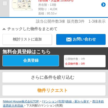
(管理費・共益費 10,600円)
所在階：13階
間取り：4LDK
面積：95.53㎡
該当公開件数
3
棟 販売数
3
件
1-3
棟表示
チェックした物件をまとめて
検討リストに追加
お問い合わせ
無料会員登録はこちら
公開物件数：
0
件
会員登録
会員物件数：
0
件
さらに条件を絞り込む
物件リクエスト
Nikkori House株式会社TOP
>
(マンション(売買))路線・駅から探す
>
西日本鉄
道西鉄大牟田線
>
下大利駅のマンション(売買)