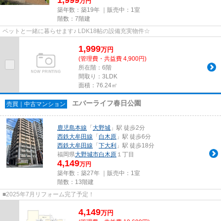
万円
築年数：築19年 ｜販売中：
1室
階数：7階建
ペットと一緒に暮らせます♪ LDK18帖の設備充実物件☆
1,999
万
円
(管理費・共益費 4,900円)
所在階：6階
間取り：3LDK
面積：76.24㎡
エバーライフ春日公園
売買｜中古マンション
鹿児島本線
「
大野城
」駅 徒歩2分
西鉄大牟田線
「
白木原
」駅 徒歩6分
西鉄大牟田線
「
下大利
」駅 徒歩18分
福岡県
大野城市
白木原
１丁目
4,149
万円
築年数：築27年 ｜販売中：
1室
階数：13階建
■2025年7月リフォーム完了予定！
4,149
万
円