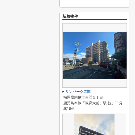
新着物件
サンパーク赤間
福岡県宗像市赤間５丁目
鹿児島本線「教育大前」駅 徒歩11分
築18年