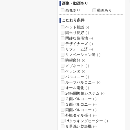
画像・動画あり
画像あり
動画あり
こだわり条件
ペット相談
(-)
陽当り良好
(-)
閑静な住宅地
(-)
デザイナーズ
(-)
リフォーム済
(-)
リノベーション済
(-)
眺望良好
(-)
メゾネット
(-)
ベランダ
(-)
バルコニー
(-)
ルーフバルコニー
(-)
オール電化
(-)
24時間換気システム
(-)
２面バルコニー
(-)
３面バルコニー
(-)
両面バルコニー
(-)
外観タイル張り
(-)
IHクッキングヒーター
(-)
食器洗い乾燥機
(-)