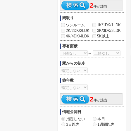
2
件が該当
間取り
ワンルーム
1K/1DK/1LDK
2K/2DK/2LDK
3K/3DK/3LDK
4K/4DK/4LDK
5K以上
専有面積
～
駅からの徒歩
築年数
2
件が該当
情報公開日
指定しない
本日
3日以内
1週間以内