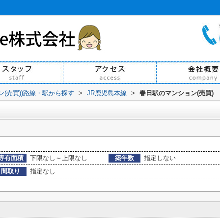
ン(売買))路線・駅から探す
>
JR鹿児島本線
>
春日駅のマンション(売買)
専有面積
下限なし～上限なし
築年数
指定しない
間取り
指定なし