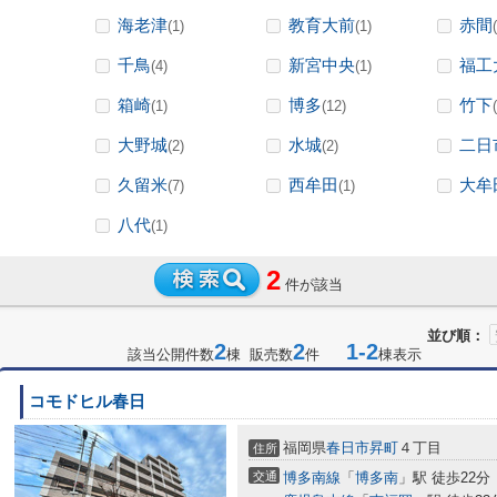
海老津
教育大前
赤間
(1)
(1)
千鳥
新宮中央
福工
(4)
(1)
箱崎
博多
竹下
(1)
(12)
大野城
水城
二日
(2)
(2)
久留米
西牟田
大牟
(7)
(1)
八代
(1)
2
件が該当
並び順：
2
2
1-2
該当公開件数
棟 販売数
件
棟表示
コモドヒル春日
福岡県
春日市
昇町
４丁目
住所
交通
博多南線
「
博多南
」駅 徒歩22分