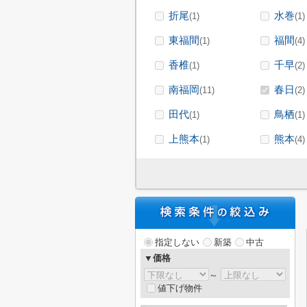
折尾
水巻
(1)
(1)
東福間
福間
(1)
(4)
香椎
千早
(1)
(2)
南福岡
春日
(11)
(2)
田代
鳥栖
(1)
(1)
上熊本
熊本
(1)
(4)
指定しない
新築
中古
▼価格
～
値下げ物件