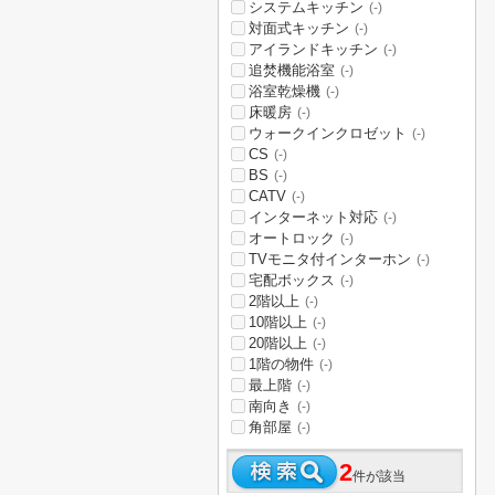
システムキッチン
(-)
対面式キッチン
(-)
アイランドキッチン
(-)
追焚機能浴室
(-)
浴室乾燥機
(-)
床暖房
(-)
ウォークインクロゼット
(-)
CS
(-)
BS
(-)
CATV
(-)
インターネット対応
(-)
オートロック
(-)
TVモニタ付インターホン
(-)
宅配ボックス
(-)
2階以上
(-)
10階以上
(-)
20階以上
(-)
1階の物件
(-)
最上階
(-)
南向き
(-)
角部屋
(-)
2
件が該当