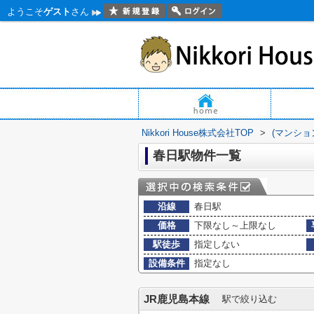
ようこそ
ゲスト
さん
Nikkori House株式会社TOP
>
(マンショ
春日駅物件一覧
沿線
春日駅
価格
下限なし～上限なし
駅徒歩
指定しない
設備条件
指定なし
JR鹿児島本線
駅で絞り込む