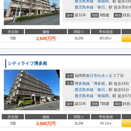
鹿児島本線
「
南福岡
」駅 徒歩33分
鹿児島本線
「
春日
」駅 徒歩35分車
築31年
9階建
鉄筋
築年
階数
構造
所在階
価格
間取り
専有面積
2,649
万円
5階
3LDK
80.05㎡
シティライフ博多南
福岡県
春日市
白水ヶ丘
３丁目
住所
交通
博多南線
「
博多南
」駅 徒歩14分
鹿児島本線
「
春日
」駅 徒歩51分
鹿児島本線
「
南福岡
」駅 徒歩57
築31年
7階建
鉄筋
築年
階数
構造
所在階
価格
間取り
専有面積
2,699
万円
5階
3LDK
76.13㎡