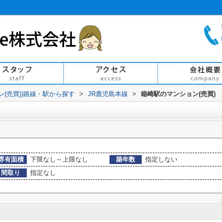
ン(売買))路線・駅から探す
>
JR鹿児島本線
>
箱崎駅のマンション(売買)
専有面積
下限なし～上限なし
築年数
指定しない
間取り
指定なし