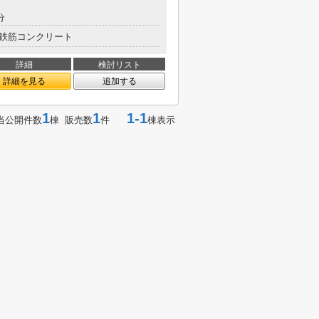
分
鉄筋コンクリート
詳細
検討リスト
詳細を見る
追加する
1
1
1-1
当公開件数
棟 販売数
件
棟表示