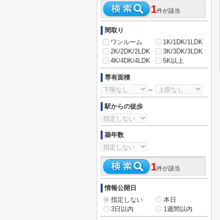
1
件が該当
間取り
ワンルーム
1K/1DK/1LDK
2K/2DK/2LDK
3K/3DK/3LDK
4K/4DK/4LDK
5K以上
専有面積
～
駅からの徒歩
築年数
1
件が該当
情報公開日
指定しない
本日
3日以内
1週間以内