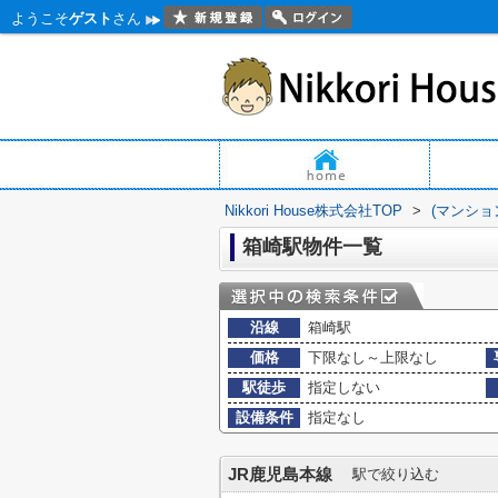
ようこそ
ゲスト
さん
Nikkori House株式会社TOP
>
(マンショ
箱崎駅物件一覧
沿線
箱崎駅
価格
下限なし～上限なし
駅徒歩
指定しない
設備条件
指定なし
JR鹿児島本線
駅で絞り込む