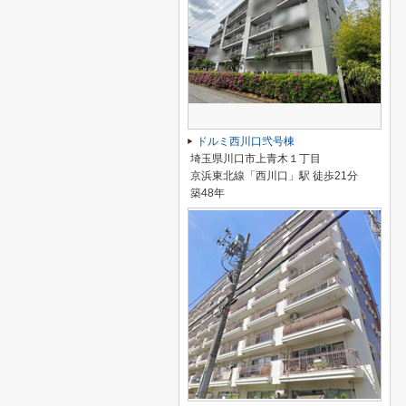
ドルミ西川口弐号棟
埼玉県川口市上青木１丁目
京浜東北線「西川口」駅 徒歩21分
築48年