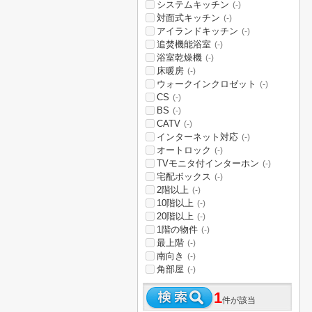
システムキッチン
(-)
対面式キッチン
(-)
アイランドキッチン
(-)
追焚機能浴室
(-)
浴室乾燥機
(-)
床暖房
(-)
ウォークインクロゼット
(-)
CS
(-)
BS
(-)
CATV
(-)
インターネット対応
(-)
オートロック
(-)
TVモニタ付インターホン
(-)
宅配ボックス
(-)
2階以上
(-)
10階以上
(-)
20階以上
(-)
1階の物件
(-)
最上階
(-)
南向き
(-)
角部屋
(-)
1
件が該当