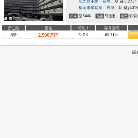
鹿児島本線
「
箱崎
」駅 徒歩23分
福岡市箱崎線
「
貝塚
」駅 徒歩31
築34年
9階建
鉄骨
築年
階数
構造
所在階
価格
間取り
専有面積
2,590
万円
8階
3LDK
69.41㎡
該