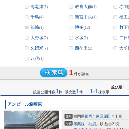
海老津
教育大前
赤間
(1)
(1)
千鳥
新宮中央
福工
(4)
(1)
箱崎
博多
竹下
(1)
(12)
大野城
水城
二日
(2)
(1)
久留米
西牟田
大牟
(7)
(1)
八代
(1)
1
件が該当
並び順：
1
1
1-1
該当公開件数
棟 販売数
件
棟表示
アンピール箱崎東
福岡県
福岡市東区
原田
４丁目
住所
交通
篠栗線
「
柚須
」駅 徒歩21分