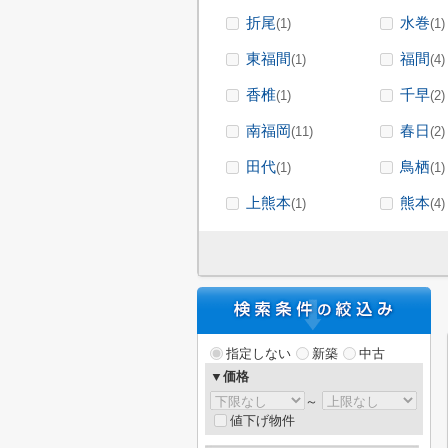
折尾
水巻
(1)
(1)
東福間
福間
(1)
(4)
香椎
千早
(1)
(2)
南福岡
春日
(11)
(2)
田代
鳥栖
(1)
(1)
上熊本
熊本
(1)
(4)
指定しない
新築
中古
▼価格
～
値下げ物件