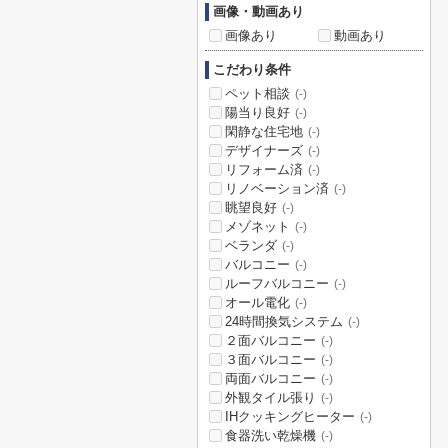
画像・動画あり
画像あり
動画あり
こだわり条件
ペット相談
(-)
陽当り良好
(-)
閑静な住宅地
(-)
デザイナーズ
(-)
リフォーム済
(-)
リノベーション済
(-)
眺望良好
(-)
メゾネット
(-)
ベランダ
(-)
バルコニー
(-)
ルーフバルコニー
(-)
オール電化
(-)
24時間換気システム
(-)
２面バルコニー
(-)
３面バルコニー
(-)
両面バルコニー
(-)
外観タイル張り
(-)
IHクッキングヒーター
(-)
食器洗い乾燥機
(-)