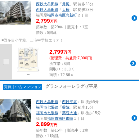
西鉄大牟田線
「
井尻
」駅 徒歩23分
西鉄大牟田線
「
大橋
」駅 徒歩28分
福岡県
福岡市南区
向新町
２丁目
2,799
万円
築年数：築29年 ｜販売中：
1室
階数：8階建
■野多目小学校、三宅中学校エリア！
2,799
万
円
(管理費・共益費 7,000円)
所在階：6階
間取り：3LDK
面積：72.86㎡
グランフォーレラグゼ平尾
売買｜中古マンション
西鉄大牟田線
「
西鉄平尾
」駅 徒歩5分
福岡市七隈線
「
薬院
」駅 徒歩15分
福岡市七隈線
「
薬院大通
」駅 徒歩15分
福岡県
福岡市南区
市崎
１丁目
2,899
万円
築年数：築15年 ｜販売中：
1室
階数：11階建