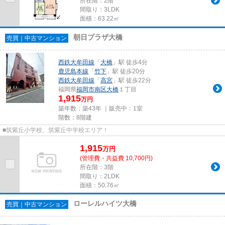
所在階：2階
間取り：3LDK
面積：63.22㎡
朝日プラザ大橋
売買｜中古マンション
西鉄大牟田線
「
大橋
」駅 徒歩4分
鹿児島本線
「
竹下
」駅 徒歩20分
西鉄大牟田線
「
高宮
」駅 徒歩22分
福岡県
福岡市南区
大橋
１丁目
1,915
万円
築年数：築43年 ｜販売中：
1室
階数：8階建
■筑紫丘小学校、筑紫丘中学校エリア！
1,915
万
円
(管理費・共益費 10,700円)
所在階：3階
間取り：2LDK
面積：50.76㎡
ローレルハイツ大橋
売買｜中古マンション