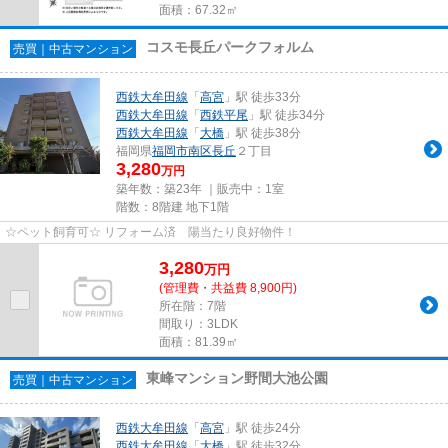
面積：67.32㎡
コスモ長丘パークフォルム
売買｜中古マンション
西鉄大牟田線
「
高宮
」駅 徒歩33分
西鉄大牟田線
「
西鉄平尾
」駅 徒歩34分
西鉄大牟田線
「
大橋
」駅 徒歩38分
福岡県
福岡市南区
長丘
２丁目
3,280
万円
築年数：築23年 ｜販売中：
1室
階数：8階建 地下1階
☆ペット飼育可☆ リフォーム済 陽当たり良好物件！
3,280
万
円
(管理費・共益費 8,900円)
所在階：7階
間取り：3LDK
面積：81.39㎡
東峰マンション野間大池公園
売買｜中古マンション
西鉄大牟田線
「
高宮
」駅 徒歩24分
西鉄大牟田線
「
大橋
」駅 徒歩32分