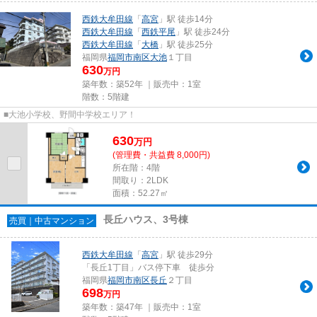
西鉄大牟田線
「
高宮
」駅 徒歩14分
西鉄大牟田線
「
西鉄平尾
」駅 徒歩24分
西鉄大牟田線
「
大橋
」駅 徒歩25分
福岡県
福岡市南区
大池
１丁目
630
万円
築年数：築52年 ｜販売中：
1室
階数：5階建
■大池小学校、野間中学校エリア！
630
万
円
(管理費・共益費 8,000円)
所在階：4階
間取り：2LDK
面積：52.27㎡
長丘ハウス、3号棟
売買｜中古マンション
西鉄大牟田線
「
高宮
」駅 徒歩29分
「長丘1丁目」バス停下車 徒歩分
福岡県
福岡市南区
長丘
２丁目
698
万円
築年数：築47年 ｜販売中：
1室