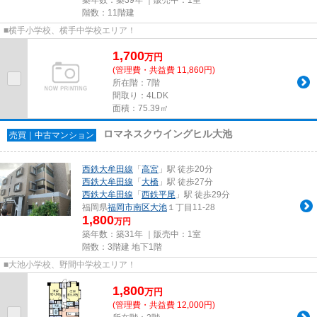
階数：11階建
■横手小学校、横手中学校エリア！
1,700
万
円
(管理費・共益費 11,860円)
所在階：7階
間取り：4LDK
面積：75.39㎡
ロマネスクウイングヒル大池
売買｜中古マンション
西鉄大牟田線
「
高宮
」駅 徒歩20分
西鉄大牟田線
「
大橋
」駅 徒歩27分
西鉄大牟田線
「
西鉄平尾
」駅 徒歩29分
福岡県
福岡市南区
大池
１丁目11-28
1,800
万円
築年数：築31年 ｜販売中：
1室
階数：3階建 地下1階
■大池小学校、野間中学校エリア！
1,800
万
円
(管理費・共益費 12,000円)