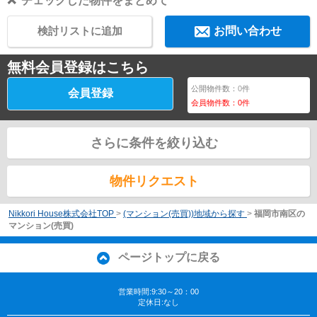
チェックした物件をまとめて
検討リストに追加
お問い合わせ
無料会員登録はこちら
公開物件数：
0
件
会員登録
会員物件数：
0
件
さらに条件を絞り込む
物件リクエスト
Nikkori House株式会社TOP
>
(マンション(売買))地域から探す
>
福岡市南区の
マンション(売買)
ページトップに戻る
営業時間:9:30～20：00
定休日:なし