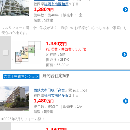
福岡県
福岡市南区
柏原
１丁目
1,380
万円
築年数：築40年 ｜販売中：
1室
階数：5階建
フルリフォーム済！小中学校が近く、通学中のお子様がいらっしゃるご家庭にも
安心の立地です。
1,380
万
円
(管理費・共益費 8,350円)
所在階：5階
間取り：3LDK
面積：66.30㎡
野間台住宅9棟
売買｜中古マンション
西鉄大牟田線
「
高宮
」駅 徒歩15分
福岡県
福岡市南区
多賀
２丁目
1,480
万円
築年数：築53年 ｜販売中：
1室
階数：5階建
■2026年2月リフォーム済！
1,480
万
円