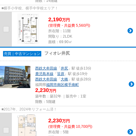
階数：14階建
■横手小学校、横手中学校エリア！
2,190
万
円
(管理費・共益費 5,560円)
所在階：11階
間取り：2LDK
面積：69.90㎡
フィオレ井尻
売買｜中古マンション
西鉄大牟田線
「
井尻
」駅 徒歩13分
鹿児島本線
「
笹原
」駅 徒歩19分
西鉄大牟田線
「
大橋
」駅 徒歩28分
福岡県
福岡市南区
横手南町
2,230
万円
築年数：築32年 ｜販売中：
1室
階数：5階建
■2017年、2024年リフォーム済！
2,230
万
円
(管理費・共益費 10,700円)
所在階：5階