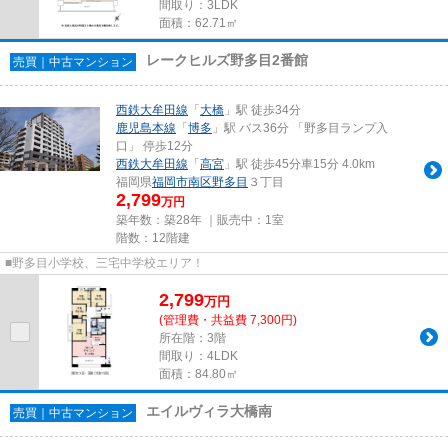
間取り：3LDK
面積：62.71㎡
レークヒルズ野多目2番館
売買｜中古マンション
西鉄大牟田線
「
大橋
」駅 徒歩34分
鹿児島本線
「
博多
」駅 バス36分 「野多目ランプ入
口」 停歩12分
西鉄大牟田線
「
高宮
」駅 徒歩45分車15分 4.0km
福岡県
福岡市南区
野多目
３丁目
2,799
万円
築年数：築28年 ｜販売中：
1室
階数：12階建
■野多目小学校、三宅中学校エリア！
2,799
万
円
(管理費・共益費 7,300円)
所在階：3階
間取り：4LDK
面積：84.80㎡
エイルヴィラ大橋南
売買｜中古マンション