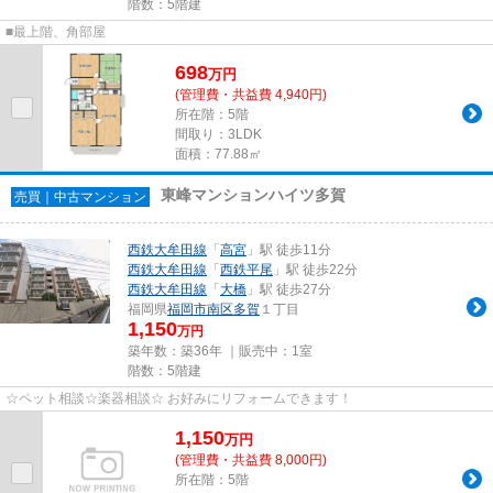
階数：5階建
■最上階、角部屋
698
万
円
(管理費・共益費 4,940円)
所在階：5階
間取り：3LDK
面積：77.88㎡
東峰マンションハイツ多賀
売買｜中古マンション
西鉄大牟田線
「
高宮
」駅 徒歩11分
西鉄大牟田線
「
西鉄平尾
」駅 徒歩22分
西鉄大牟田線
「
大橋
」駅 徒歩27分
福岡県
福岡市南区
多賀
１丁目
1,150
万円
築年数：築36年 ｜販売中：
1室
階数：5階建
☆ペット相談☆楽器相談☆ お好みにリフォームできます！
1,150
万
円
(管理費・共益費 8,000円)
所在階：5階