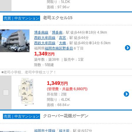
間取り：5LDK
面積：97.96㎡
老司エクセル15
売買｜中古マンション
博多南線
「
博多南
」駅 徒歩44分車18分 4.9km
西鉄大牟田線
「
高宮
」駅 徒歩44分
西鉄大牟田線
「
大橋
」駅 徒歩46分車14分 6.0km
福岡県
福岡市南区
野多目
６丁目
1,349
万円
築年数：築38年 ｜販売中：
1室
階数：5階建
■老司小学校、老司中学校エリア！
1,349
万
円
(管理費・共益費 6,880円)
所在階：2階
間取り：4LDK
面積：68.84㎡
クローバー花畑ガーデン
売買｜中古マンション
福岡市七隈線
「
福大前
」駅 徒歩57分