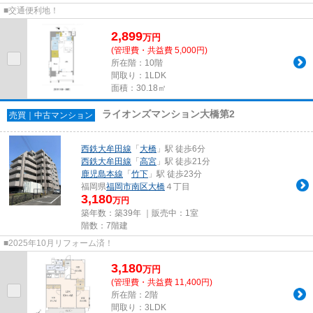
■交通便利地！
2,899
万
円
(管理費・共益費 5,000円)
所在階：10階
間取り：1LDK
面積：30.18㎡
ライオンズマンション大橋第2
売買｜中古マンション
西鉄大牟田線
「
大橋
」駅 徒歩6分
西鉄大牟田線
「
高宮
」駅 徒歩21分
鹿児島本線
「
竹下
」駅 徒歩23分
福岡県
福岡市南区
大橋
４丁目
3,180
万円
築年数：築39年 ｜販売中：
1室
階数：7階建
■2025年10月リフォーム済！
3,180
万
円
(管理費・共益費 11,400円)
所在階：2階
間取り：3LDK