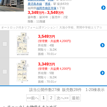
鹿児島本線
「
博多
」駅 徒歩63分
福岡県
福岡市南区
寺塚
１丁目
3,349
3,549
万円～
万円
築年数：築30年 ｜販売中：
2室
階数：11階建
オートロック付きリフォーム済マンション！ 大池小学校、野間中学校エリア☆
3,549
万
円
(管理費・共益費 4,200円)
所在階：4階
間取り：3LDK
面積：70.01㎡
3,349
万
円
(管理費・共益費 4,200円)
所在階：5階
間取り：3LDK
面積：70.01㎡
該当公開件数
27
棟 販売数
28
件
1-20
棟表示
1
2
<<前へ
次へ>>
最初