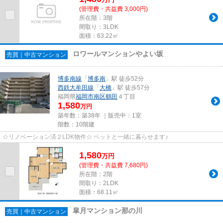
(管理費・共益費 3,000円)
所在階：3階
間取り：3LDK
面積：63.22㎡
ロワールマンションやよい坂
売買｜中古マンション
博多南線
「
博多南
」駅 徒歩52分
西鉄大牟田線
「
大橋
」駅 徒歩57分
福岡県
福岡市南区
鶴田
４丁目
1,580
万円
築年数：築38年 ｜販売中：
1室
階数：10階建
☆リノベーション済２LDK物件☆ ペットと一緒に暮らせます♪
1,580
万
円
(管理費・共益費 7,680円)
所在階：2階
間取り：2LDK
面積：68.11㎡
皐月マンション那の川
売買｜中古マンション