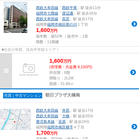
西鉄大牟田線
「
西鉄平尾
」駅 徒歩11分
福岡市七隈線
「
渡辺通
」駅 徒歩16分
西鉄大牟田線
「
高宮
」駅 徒歩17分
福岡県
福岡市南区
那の川
１丁目
1,600
万円
築年数：築52年 ｜販売中：
1室
階数：11階建
■住吉小学校、住吉中学校エリア！
1,600
万
円
(管理費・共益費 8,100円)
所在階：8階
間取り：2LDK
面積：51.66㎡
朝日プラザ大橋南
売買｜中古マンション
西鉄大牟田線
「
井尻
」駅 徒歩17分
西鉄大牟田線
「
大橋
」駅 徒歩20分
鹿児島本線
「
笹原
」駅 徒歩24分
福岡県
福岡市南区
横手
４丁目
1,700
万円
築年数：築39年 ｜販売中：
1室