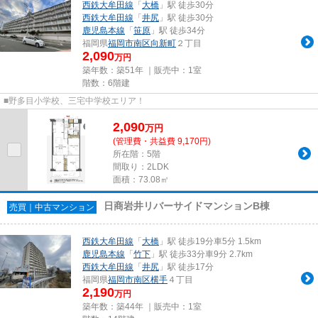
西鉄大牟田線
「
大橋
」駅 徒歩30分
西鉄大牟田線
「
井尻
」駅 徒歩30分
鹿児島本線
「
笹原
」駅 徒歩34分
福岡県
福岡市南区
向新町
２丁目
2,090
万円
築年数：築51年 ｜販売中：
1室
階数：6階建
■野多目小学校、三宅中学校エリア！
2,090
万
円
(管理費・共益費 9,170円)
所在階：5階
間取り：2LDK
面積：73.08㎡
日商岩井リバーサイドマンションB棟
売買｜中古マンション
西鉄大牟田線
「
大橋
」駅 徒歩19分車5分 1.5km
鹿児島本線
「
竹下
」駅 徒歩33分車9分 2.7km
西鉄大牟田線
「
井尻
」駅 徒歩17分
福岡県
福岡市南区
横手
４丁目
2,190
万円
築年数：築44年 ｜販売中：
1室