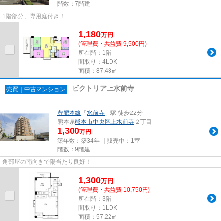
階数：7階建
1階部分、専用庭付き！
1,180
万
円
(管理費・共益費 9,500円)
所在階：1階
間取り：4LDK
面積：87.48㎡
ビクトリア上水前寺
売買｜中古マンション
豊肥本線
「
水前寺
」駅 徒歩22分
熊本県
熊本市中央区
上水前寺
２丁目
1,300
万円
築年数：築34年 ｜販売中：
1室
階数：9階建
角部屋の南向きで陽当たり良好！
1,300
万
円
(管理費・共益費 10,750円)
所在階：3階
間取り：1LDK
面積：57.22㎡