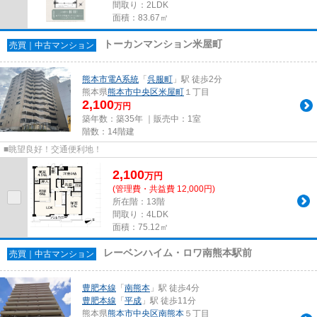
間取り：2LDK
面積：83.67㎡
トーカンマンション米屋町
売買｜中古マンション
熊本市電A系統
「
呉服町
」駅 徒歩2分
熊本県
熊本市中央区
米屋町
１丁目
2,100
万円
築年数：築35年 ｜販売中：
1室
階数：14階建
■眺望良好！交通便利地！
2,100
万
円
(管理費・共益費 12,000円)
所在階：13階
間取り：4LDK
面積：75.12㎡
レーベンハイム・ロワ南熊本駅前
売買｜中古マンション
豊肥本線
「
南熊本
」駅 徒歩4分
豊肥本線
「
平成
」駅 徒歩11分
熊本県
熊本市中央区
南熊本
５丁目