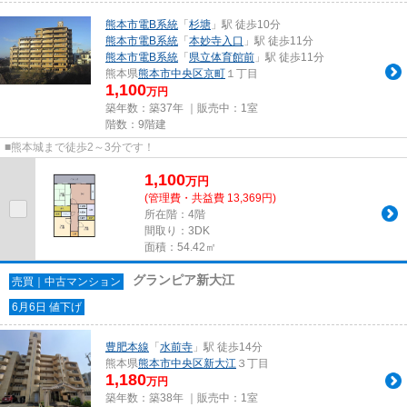
熊本市電B系統
「
杉塘
」駅 徒歩10分
熊本市電B系統
「
本妙寺入口
」駅 徒歩11分
熊本市電B系統
「
県立体育館前
」駅 徒歩11分
熊本県
熊本市中央区
京町
１丁目
1,100
万円
築年数：築37年 ｜販売中：
1室
階数：9階建
■熊本城まで徒歩2～3分です！
1,100
万
円
(管理費・共益費 13,369円)
所在階：4階
間取り：3DK
面積：54.42㎡
グランピア新大江
売買｜中古マンション
6月6日 値下げ
豊肥本線
「
水前寺
」駅 徒歩14分
熊本県
熊本市中央区
新大江
３丁目
1,180
万円
築年数：築38年 ｜販売中：
1室