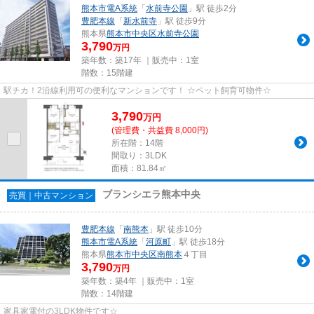
熊本市電A系統
「
水前寺公園
」駅 徒歩2分
豊肥本線
「
新水前寺
」駅 徒歩9分
熊本県
熊本市中央区
水前寺公園
3,790
万円
築年数：築17年 ｜販売中：
1室
階数：15階建
駅チカ！2沿線利用可の便利なマンションです！ ☆ペット飼育可物件☆
3,790
万
円
(管理費・共益費 8,000円)
所在階：14階
間取り：3LDK
面積：81.84㎡
ブランシエラ熊本中央
売買｜中古マンション
豊肥本線
「
南熊本
」駅 徒歩10分
熊本市電A系統
「
河原町
」駅 徒歩18分
熊本県
熊本市中央区
南熊本
４丁目
3,790
万円
築年数：築4年 ｜販売中：
1室
階数：14階建
家具家電付の3LDK物件です☆