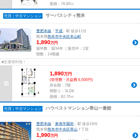
面積：76.80㎡
サーパスシティ熊本
売買｜中古マンション
豊肥本線
「
平成
」駅 徒歩11分
熊本県
熊本市中央区
本山町
1,890
万円
築年数：築34年 ｜販売中：
1室
階数：14階建
■交通便利地！
1,890
万
円
(管理費・共益費 6,500円)
所在階：7階
間取り：3LDK
面積：82.70㎡
ハウベストマンション帯山一番館
売買｜中古マンション
豊肥本線
「
東海学園前
」駅 徒歩19分
熊本県
熊本市中央区
帯山
７丁目
1,990
万円