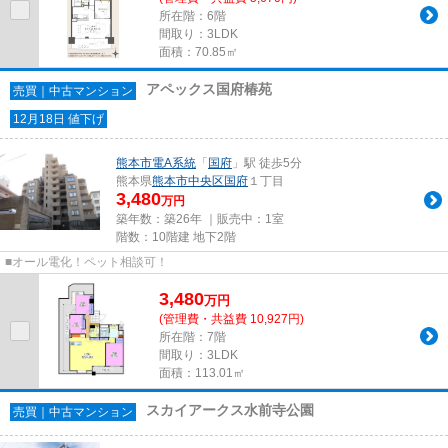
所在階：6階
間取り：3LDK
面積：70.85㎡
アペックス国府椿苑
売買｜中古マンション
12月18日 値下げ
熊本市電A系統
「
国府
」駅 徒歩5分
熊本県
熊本市中央区
国府
１丁目
3,480
万円
築年数：築26年 ｜販売中：
1室
階数：10階建 地下2階
■オール電化！ペット相談可！
3,480
万
円
(管理費・共益費 10,927円)
所在階：7階
間取り：3LDK
面積：113.01㎡
スカイアークス水前寺公園
売買｜中古マンション