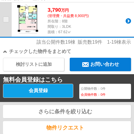
3,790
万
円
(管理費・共益費 8,900円)
所在階：8階
間取り：3LDK
面積：67.62㎡
該当公開件数
19
棟 販売数
19
件
1-19
棟表示
チェックした物件をまとめて
検討リストに追加
お問い合わせ
無料会員登録はこちら
公開物件数：
0
件
会員登録
会員物件数：
0
件
さらに条件を絞り込む
物件リクエスト