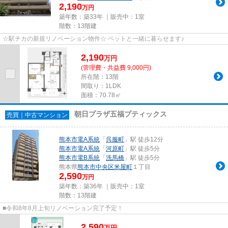
2,190
万円
築年数：築33年 ｜販売中：
1室
階数：13階建
☆駅チカの新規リノベーション物件☆ ペットと一緒に暮らせます♪
2,190
万
円
(管理費・共益費 9,000円)
所在階：13階
間取り：1LDK
面積：70.78㎡
朝日プラザ五福プティックス
売買｜中古マンション
熊本市電A系統
「
呉服町
」駅 徒歩12分
熊本市電A系統
「
河原町
」駅 徒歩5分
熊本市電B系統
「
洗馬橋
」駅 徒歩5分
熊本県
熊本市中央区
米屋町
１丁目
2,590
万円
築年数：築36年 ｜販売中：
1室
階数：13階建
■令和8年8月上旬リノベーション完了予定！
2,590
万
円