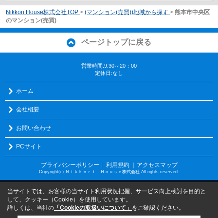
Nikkori House株式会社TOP
>
(マンション(売買))地域から探す
>
熊本市中央区
のマンション(売買)
ページトップに戻る
営業時間:9:30～20：00
定休日:なし
ホーム
会社概要
お問い合わせ
PCサイト
プライバシーポリシー
利用規約
｜アクセスマップ
｜
Copyright(c) Ｎｉｋｋｏｒｉ Ｈｏｕｓｅ株式会社 All rights reserved.
当サイトでは、お客様の当サイト利用状況把握、サービス向上検討を目的と
して、クッキー（Cookie）を使用しています。
詳しくは、当社の
「Cookieの取扱いについて」
をご確認ください。