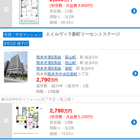
(管理費・共益費 9,800円)
所在階：11階
間取り：3LDK
面積：66.54㎡
エイルヴィラ新町リーセントステージ
売買｜中古マンション
8月1日 値下げ
熊本市電B系統
「
蔚山町
」駅 徒歩2分
熊本市電B系統
「
段山町
」駅 徒歩4分
熊本市電B系統
「
新町
」駅 徒歩8分
熊本県
熊本市中央区
新町
３丁目
2,790
万円
築年数：築24年 ｜販売中：
1室
階数：13階建
■2026年6月リフォーム完了予定！最上階！
2,790
万
円
(管理費・共益費 5,100円)
所在階：13階
間取り：3LDK
面積：73.52㎡