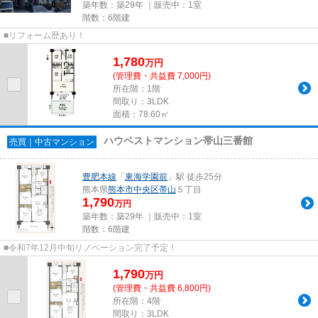
築年数：築29年 ｜販売中：
1室
階数：6階建
■リフォーム歴あり！
1,780
万
円
(管理費・共益費 7,000円)
所在階：1階
間取り：3LDK
面積：78.60㎡
ハウベストマンション帯山三番館
売買｜中古マンション
豊肥本線
「
東海学園前
」駅 徒歩25分
熊本県
熊本市中央区
帯山
５丁目
1,790
万円
築年数：築29年 ｜販売中：
1室
階数：6階建
■令和7年12月中旬リノベーション完了予定！
1,790
万
円
(管理費・共益費 6,800円)
所在階：4階
間取り：3LDK