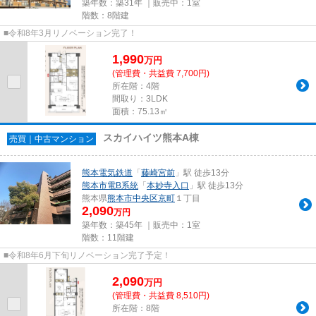
築年数：築31年 ｜販売中：
1室
階数：8階建
■令和8年3月リノベーション完了！
1,990
万
円
(管理費・共益費 7,700円)
所在階：4階
間取り：3LDK
面積：75.13㎡
スカイハイツ熊本A棟
売買｜中古マンション
熊本電気鉄道
「
藤崎宮前
」駅 徒歩13分
熊本市電B系統
「
本妙寺入口
」駅 徒歩13分
熊本県
熊本市中央区
京町
１丁目
2,090
万円
築年数：築45年 ｜販売中：
1室
階数：11階建
■令和8年6月下旬リノベーション完了予定！
2,090
万
円
(管理費・共益費 8,510円)
所在階：8階