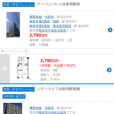
アーバンパレス水前寺駅前
売買｜中古マンション
豊肥本線
「
水前寺
」駅 徒歩4分
熊本市電A系統
「
国府
」駅 徒歩8分
熊本市電A系統
「
新水前寺駅前
」駅 徒歩8分
熊本県
熊本市中央区
水前寺
１丁目
2,790
万円
築年数：築28年 ｜販売中：
1室
階数：14階建
■リノベーション済！
2,790
万
円
(管理費・共益費 7,560円)
所在階：4階
間取り：3LDK
面積：75.60㎡
シティライフ水前寺駅前南
売買｜中古マンション
3月19日 値下げ
豊肥本線
「
水前寺
」駅 徒歩2分
熊本県
熊本市中央区
水前寺
３丁目