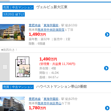
ヴェルビュ新大江東
売買｜中古マンション
3月20日 値下げ
豊肥本線
「
東海学園前
」駅 徒歩13分
熊本県
熊本市中央区
保田窪
１丁目
1,490
万円
築年数：築32年 ｜販売中：
1室
階数：6階建
■南西向き！
1,490
万
円
(管理費・共益費 11,706円)
所在階：4階
間取り：4LDK
面積：84.67㎡
ハウベストマンション帯山3番館
売買｜中古マンション
豊肥本線
「
東海学園前
」駅 徒歩25分
熊本県
熊本市中央区
帯山
５丁目
1,780
万円