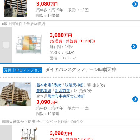
3,080
万円
築年数：築19年 ｜販売中：
1室
階数：14階建
■最上階物件！全居室収納！
3,080
万
円
(管理費・共益費 11,340円)
所在階：14階
間取り：4LDK
面積：108.31㎡
ダイアパレスグランデージ味噌天神
売買｜中古マンション
熊本市電A系統
「
味噌天神前
」駅 徒歩3分
豊肥本線
「
新水前寺
」駅 徒歩7分
熊本県
熊本市中央区
大江本町
3,090
万円
築年数：築28年 ｜販売中：
1室
階数：11階建
味噌天神駅から徒歩2分！ ☆ペット飼育可物件☆
3,090
万
円
(管理費・共益費 5,670円)