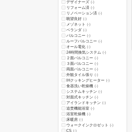
デザイナーズ
(-)
リフォーム済
(-)
リノベーション済
(-)
眺望良好
(-)
メゾネット
(-)
ベランダ
(-)
バルコニー
(-)
ルーフバルコニー
(-)
オール電化
(-)
24時間換気システム
(-)
２面バルコニー
(-)
３面バルコニー
(-)
両面バルコニー
(-)
外観タイル張り
(-)
IHクッキングヒーター
(-)
食器洗い乾燥機
(-)
システムキッチン
(-)
対面式キッチン
(-)
アイランドキッチン
(-)
追焚機能浴室
(-)
浴室乾燥機
(-)
床暖房
(-)
ウォークインクロゼット
(-)
CS
(-)