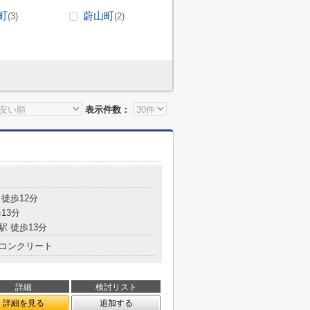
町
蔚山町
(3)
(2)
表示件数：
 徒歩12分
13分
駅 徒歩13分
コンクリート
詳細
検討リスト
詳細を見る
追加する