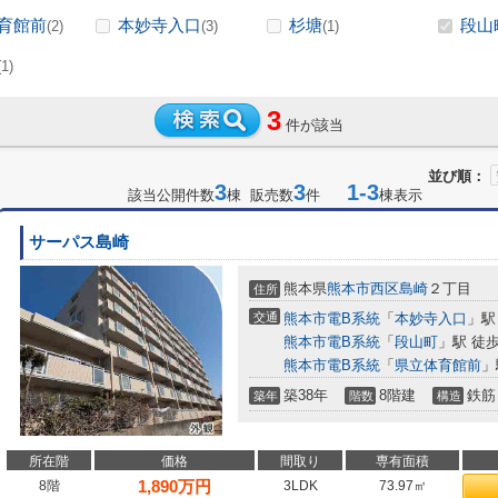
育館前
本妙寺入口
杉塘
段山
(2)
(3)
(1)
(1)
3
件が該当
並び順：
3
3
1-3
該当公開件数
棟 販売数
件
棟表示
サーパス島崎
熊本県
熊本市西区
島崎
２丁目
住所
交通
熊本市電B系統
「
本妙寺入口
」駅
熊本市電B系統
「
段山町
」駅 徒歩
熊本市電B系統
「
県立体育館前
」
築38年
8階建
鉄筋
築年
階数
構造
所在階
価格
間取り
専有面積
1,890
万円
8階
3LDK
73.97㎡