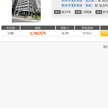
熊本市電B系統
「
段山町
」駅 徒
熊本市電B系統
「
新町
」駅 徒歩8
築24年
13階建
鉄
築年
階数
構造
所在階
価格
間取り
専有面積
2,790
万円
13階
3LDK
73.52㎡
該