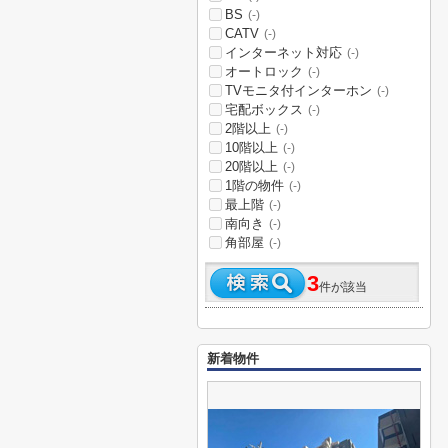
BS
(-)
CATV
(-)
インターネット対応
(-)
オートロック
(-)
TVモニタ付インターホン
(-)
宅配ボックス
(-)
2階以上
(-)
10階以上
(-)
20階以上
(-)
1階の物件
(-)
最上階
(-)
南向き
(-)
角部屋
(-)
3
件が該当
新着物件