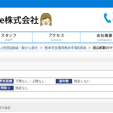
ン(売買))路線・駅から探す
>
熊本市交通局熊本市電B系統
>
段山町駅のマ
専有面積
下限なし～上限なし
築年数
指定しない
間取り
指定なし
り込む