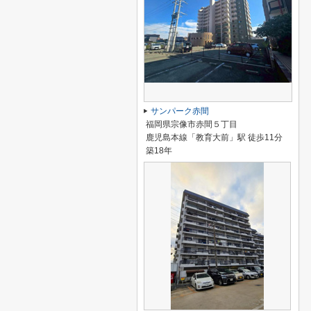
サンパーク赤間
福岡県宗像市赤間５丁目
鹿児島本線「教育大前」駅 徒歩11分
築18年