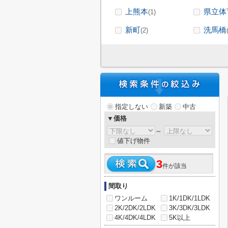
上熊本
県立体
(1)
新町
洗馬橋
(2)
指定しない
新築
中古
▼価格
～
値下げ物件
3
件が該当
間取り
ワンルーム
1K/1DK/1LDK
2K/2DK/2LDK
3K/3DK/3LDK
4K/4DK/4LDK
5K以上