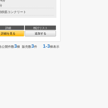
歩4分
分
骨鉄筋コンクリート
詳細
検討リスト
詳細を見る
追加する
3
3
1-3
当公開件数
棟 販売数
件
棟表示