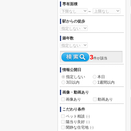
専有面積
～
駅からの徒歩
築年数
3
件が該当
情報公開日
指定しない
本日
3日以内
1週間以内
画像・動画あり
画像あり
動画あり
こだわり条件
ペット相談
(-)
陽当り良好
(-)
閑静な住宅地
(-)