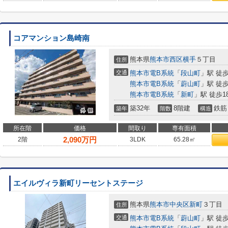
コアマンション島崎南
熊本県
熊本市西区
横手
５丁目
住所
交通
熊本市電B系統
「
段山町
」駅 徒歩
熊本市電B系統
「
蔚山町
」駅 徒歩
熊本市電B系統
「
新町
」駅 徒歩1
築32年
8階建
鉄筋
築年
階数
構造
所在階
価格
間取り
専有面積
2,090
万円
2階
3LDK
65.28㎡
エイルヴィラ新町リーセントステージ
熊本県
熊本市中央区
新町
３丁目
住所
交通
熊本市電B系統
「
蔚山町
」駅 徒