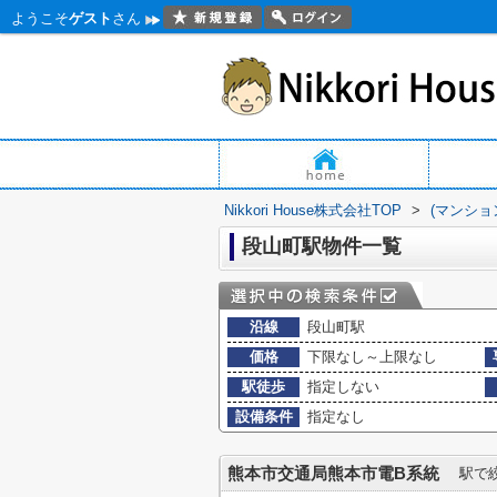
ようこそ
ゲスト
さん
Nikkori House株式会社TOP
>
(マンショ
段山町駅物件一覧
沿線
段山町駅
価格
下限なし～上限なし
駅徒歩
指定しない
設備条件
指定なし
熊本市交通局熊本市電B系統
駅で絞