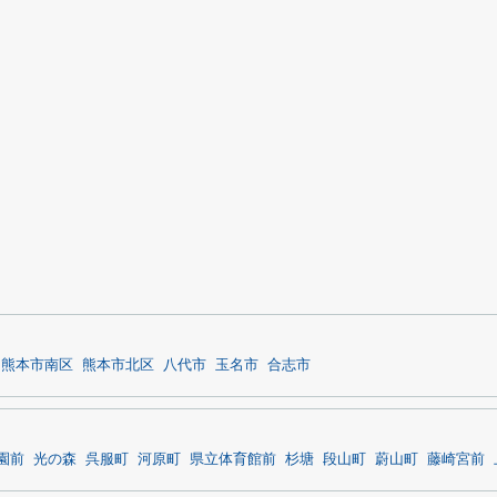
熊本市南区
熊本市北区
八代市
玉名市
合志市
園前
光の森
呉服町
河原町
県立体育館前
杉塘
段山町
蔚山町
藤崎宮前