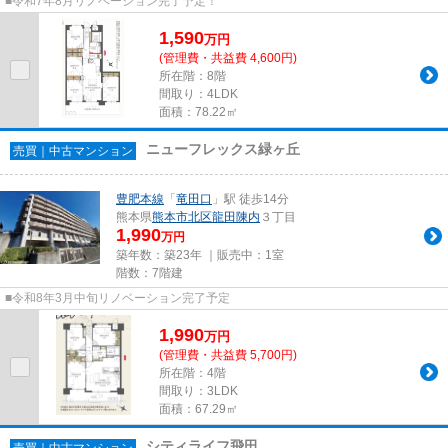
■令和7年8月リノベーション完了予定！
1,590
万
円
(管理費・共益費 4,600円)
所在階：8階
間取り：4LDK
面積：78.22㎡
ニューフレックス緑ヶ丘
売買｜中古マンション
豊肥本線
「
竜田口
」駅 徒歩14分
熊本県
熊本市北区
龍田陳内
３丁目
1,990
万円
築年数：築23年 ｜販売中：
1室
階数：7階建
■令和8年3月中旬リノベーション完了予定
1,990
万
円
(管理費・共益費 5,700円)
所在階：4階
間取り：3LDK
面積：67.29㎡
シティライフ飛田
売買｜中古マンション