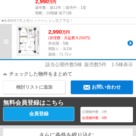
2,990
万円
築年数：築12年 ｜販売中：
1室
階数：10階建 地下1階
■令和8年7月上旬リノベーション完了予定！
2,990
万
円
(管理費・共益費 8,200円)
所在階：5階
間取り：3LDK
面積：71.72㎡
該当公開件数
5
棟 販売数
5
件
1-5
棟表示
チェックした物件をまとめて
検討リストに追加
お問い合わせ
無料会員登録はこちら
公開物件数：
0
件
会員登録
会員物件数：
0
件
さらに条件を絞り込む