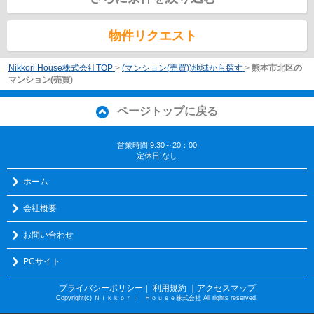
物件リクエスト
Nikkori House株式会社TOP
>
(マンション(売買))地域から探す
>
熊本市北区の
マンション(売買)
ページトップに戻る
営業時間:9:30～20：00
定休日:なし
ホーム
会社概要
お問い合わせ
PCサイト
プライバシーポリシー
利用規約
｜アクセスマップ
｜
Copyright(c) Ｎｉｋｋｏｒｉ Ｈｏｕｓｅ株式会社 All rights reserved.