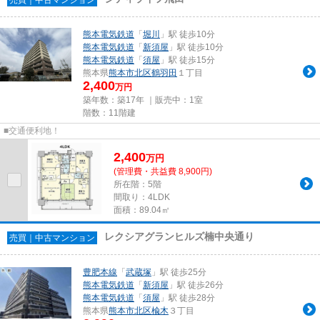
熊本電気鉄道
「
堀川
」駅 徒歩10分
熊本電気鉄道
「
新須屋
」駅 徒歩10分
熊本電気鉄道
「
須屋
」駅 徒歩15分
熊本県
熊本市北区
鶴羽田
１丁目
2,400
万円
築年数：築17年 ｜販売中：
1室
階数：11階建
■交通便利地！
2,400
万
円
(管理費・共益費 8,900円)
所在階：5階
間取り：4LDK
面積：89.04㎡
レクシアグランヒルズ楠中央通り
売買｜中古マンション
豊肥本線
「
武蔵塚
」駅 徒歩25分
熊本電気鉄道
「
新須屋
」駅 徒歩26分
熊本電気鉄道
「
須屋
」駅 徒歩28分
熊本県
熊本市北区
楡木
３丁目