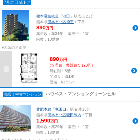
7月25日 値下げ
熊本電気鉄道
「
池田
」駅 徒歩21分
熊本県
熊本市北区
徳王
１丁目
890
万円
築年数：築34年 ｜販売中：
1室
階数：10階建
■人気の角部屋！
890
万
円
(管理費・共益費 5,120円)
所在階：6階
間取り：3LDK
面積：63.55㎡
ハウベストマンショングリーンヒル
売買｜中古マンション
豊肥本線
「
竜田口
」駅 徒歩13分
熊本県
熊本市北区
龍田陳内
３丁目
1,590
万円
築年数：築29年 ｜販売中：
1室
階数：13階建