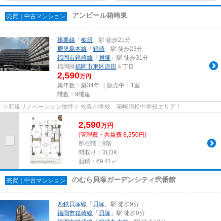
アンピール箱崎東
売買｜中古マンション
篠栗線
「
柚須
」駅 徒歩21分
鹿児島本線
「
箱崎
」駅 徒歩23分
福岡市箱崎線
「
貝塚
」駅 徒歩31分
福岡県
福岡市東区
原田
４丁目
2,590
万円
築年数：築34年 ｜販売中：
1室
階数：9階建
☆新規リノベーション物件☆ 松島小学校、箱崎清松中学校エリア！
2,590
万
円
(管理費・共益費 8,350円)
所在階：8階
間取り：3LDK
面積：69.41㎡
のむら貝塚ガーデンシティ弐番館
売買｜中古マンション
西鉄貝塚線
「
貝塚
」駅 徒歩9分
福岡市箱崎線
「
貝塚
」駅 徒歩9分