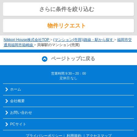
さらに条件を絞り込む
物件リクエスト
Nikkori House株式会社TOP
>
(マンション(売買))路線・駅から探す
>
福岡市交
通局福岡市箱崎線
>
貝塚駅のマンション(売買)
ページトップに戻る
営業時間:9:30～20：00
定休日:なし
ホーム
会社概要
お問い合わせ
PCサイト
プライバシーポリシー
利用規約
｜アクセスマップ
｜