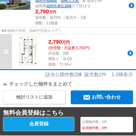
福岡市箱崎線
「
箱崎九大前
」駅 徒歩13分
福岡県
福岡市東区
箱崎
５丁目11-2
2,790
万円
築年数：築39年 ｜販売中：
1室
階数：11階建
■東箱崎小学校、箱崎中学校エリア！
2,790
万
円
(管理費・共益費 6,700円)
所在階：2階
間取り：3LDK
面積：72.34㎡
該当公開件数
2
棟 販売数
2
件
1-2
棟表示
チェックした物件をまとめて
検討リストに追加
お問い合わせ
無料会員登録はこちら
公開物件数：
0
件
会員登録
会員物件数：
0
件