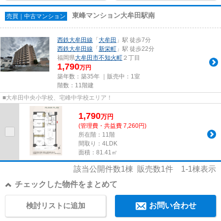
東峰マンション大牟田駅南
売買｜中古マンション
西鉄大牟田線
「
大牟田
」駅 徒歩7分
西鉄大牟田線
「
新栄町
」駅 徒歩22分
福岡県
大牟田市
不知火町
２丁目
1,790
万円
築年数：築35年 ｜販売中：
1室
階数：11階建
■大牟田中央小学校、宅峰中学校エリア！
1,790
万
円
(管理費・共益費 7,260円)
所在階：11階
間取り：4LDK
面積：81.41㎡
該当公開件数
1
棟 販売数
1
件
1-1
棟表示
チェックした物件をまとめて
検討リストに追加
お問い合わせ