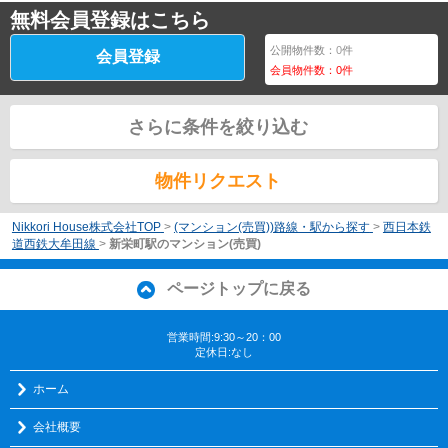
無料会員登録はこちら
公開物件数：
0
件
会員登録
会員物件数：
0
件
さらに条件を絞り込む
物件リクエスト
Nikkori House株式会社TOP
>
(マンション(売買))路線・駅から探す
>
西日本鉄
道西鉄大牟田線
>
新栄町駅のマンション(売買)
ページトップに戻る
営業時間:9:30～20：00
定休日:なし
ホーム
会社概要