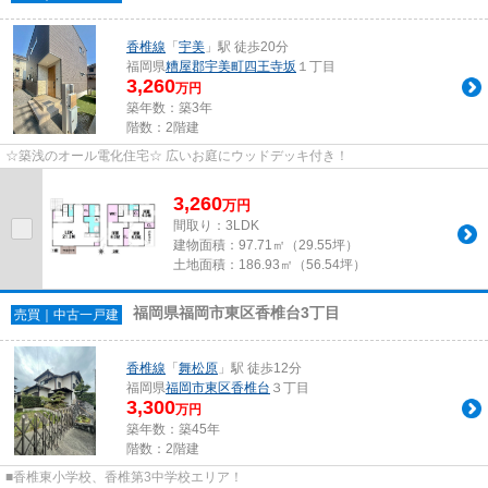
香椎線
「
宇美
」駅 徒歩20分
福岡県
糟屋郡宇美町
四王寺坂
１丁目
3,260
万円
築年数：築3年
階数：2階建
☆築浅のオール電化住宅☆ 広いお庭にウッドデッキ付き！
3,260
万
円
間取り：3LDK
建物面積：
97.71㎡（29.55坪）
土地面積：
186.93㎡（56.54坪）
福岡県福岡市東区香椎台3丁目
売買｜中古一戸建
香椎線
「
舞松原
」駅 徒歩12分
福岡県
福岡市東区
香椎台
３丁目
3,300
万円
築年数：築45年
階数：2階建
■香椎東小学校、香椎第3中学校エリア！