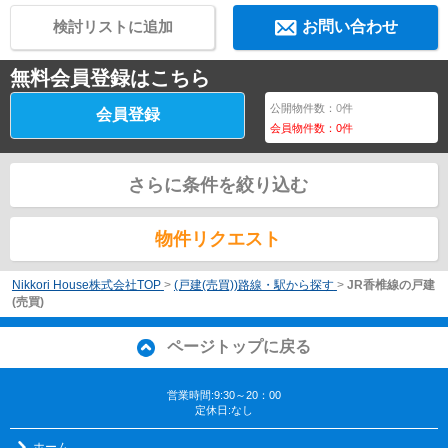
検討リストに追加
お問い合わせ
無料会員登録はこちら
公開物件数：
0
件
会員登録
会員物件数：
0
件
さらに条件を絞り込む
物件リクエスト
Nikkori House株式会社TOP
>
(戸建(売買))路線・駅から探す
>
JR香椎線の戸建
(売買)
ページトップに戻る
営業時間:9:30～20：00
定休日:なし
ホーム