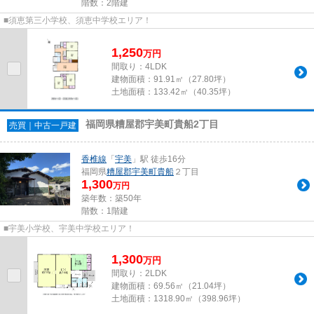
階数：2階建
■須恵第三小学校、須恵中学校エリア！
1,250
万
円
間取り：4LDK
建物面積：
91.91㎡（27.80坪）
土地面積：
133.42㎡（40.35坪）
福岡県糟屋郡宇美町貴船2丁目
売買｜中古一戸建
香椎線
「
宇美
」駅 徒歩16分
福岡県
糟屋郡宇美町
貴船
２丁目
1,300
万円
築年数：築50年
階数：1階建
■宇美小学校、宇美中学校エリア！
1,300
万
円
間取り：2LDK
建物面積：
69.56㎡（21.04坪）
土地面積：
1318.90㎡（398.96坪）