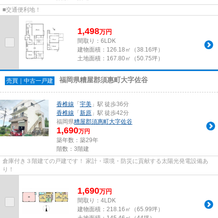
■交通便利地！
1,498
万
円
間取り：6LDK
建物面積：
126.18㎡（38.16坪）
土地面積：
167.80㎡（50.75坪）
福岡県糟屋郡須惠町大字佐谷
売買｜中古一戸建
香椎線
「
宇美
」駅 徒歩36分
香椎線
「
新原
」駅 徒歩42分
福岡県
糟屋郡須惠町
大字佐谷
1,690
万円
築年数：築29年
階数：3階建
倉庫付き３階建ての戸建です！ 家計・環境・防災に貢献する太陽光発電設備あ
り！
1,690
万
円
間取り：4LDK
建物面積：
218.16㎡（65.99坪）
土地面積：
145.46㎡（44坪）