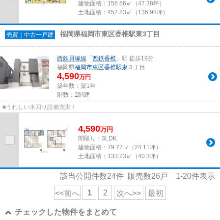
建物面積：
156.66㎡（47.38坪）
土地面積：
452.83㎡（136.98坪）
福岡県福岡市東区香椎駅東3丁目
売買｜中古一戸建
西鉄貝塚線
「
西鉄香椎
」駅 徒歩19分
福岡県
福岡市東区
香椎駅東
３丁目
4,590
万円
築年数：築1年
階数：2階建
■うれしい水回り設備充実！
4,590
万
円
間取り：3LDK
建物面積：
79.72㎡（24.11坪）
土地面積：
133.23㎡（40.3坪）
該当公開件数
24
件 販売数
26
戸
1-20
件表示
1
2
<<前へ
次へ>>
最初
チェックした物件をまとめて