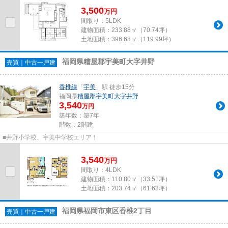
3,500
万
円
間取り：5LDK
建物面積：
233.88㎡（70.74坪）
土地面積：
396.68㎡（119.99坪）
福岡県糟屋郡宇美町大字井野
売買｜中古一戸建
香椎線
「
宇美
」駅 徒歩15分
福岡県
糟屋郡宇美町
大字井野
3,540
万円
築年数：築7年
階数：2階建
■井野小学校、宇美中学校エリア！
3,540
万
円
間取り：4LDK
建物面積：
110.80㎡（33.51坪）
土地面積：
203.74㎡（61.63坪）
福岡県福岡市東区香椎2丁目
売買｜中古一戸建