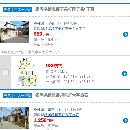
福岡県糟屋郡宇美町障子岳6丁目
売買｜中古一戸建
香椎線
「
宇美
」駅 徒歩40分
福岡県
糟屋郡宇美町
障子岳
６丁目
980
万円
築年数：築41年
階数：2階建
■宇美東小学校、宇美東中学校エリア！
980
万
円
間取り：5DK
建物面積：
104.41㎡（31.58坪）
土地面積：
281.58㎡（85.17坪）
福岡県糟屋郡須恵町大字旅石
売買｜中古一戸建
香椎線
「
須恵中央
」駅 徒歩9分
福岡県
糟屋郡須惠町
大字旅石
1,250
万円
築年数：築39年