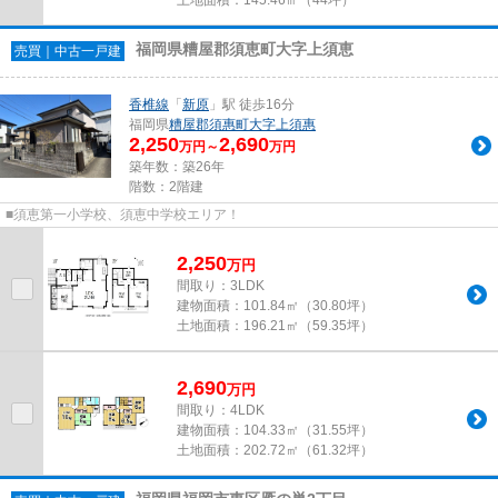
福岡県糟屋郡須恵町大字上須恵
売買｜中古一戸建
香椎線
「
新原
」駅 徒歩16分
福岡県
糟屋郡須惠町
大字上須惠
2,250
2,690
万円～
万円
築年数：築26年
階数：2階建
■須恵第一小学校、須恵中学校エリア！
2,250
万
円
間取り：3LDK
建物面積：
101.84㎡（30.80坪）
土地面積：
196.21㎡（59.35坪）
2,690
万
円
間取り：4LDK
建物面積：
104.33㎡（31.55坪）
土地面積：
202.72㎡（61.32坪）