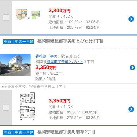
3,300
万
円
間取り：4LDK
建物面積：
109.30㎡（33.06坪）
土地面積：
205.78㎡（62.24坪）
福岡県糟屋郡宇美町とびたけ3丁目
売買｜中古一戸建
香椎線
「
宇美
」駅 徒歩32分
福岡県
糟屋郡宇美町
とびたけ
３丁目
3,350
万円
築年数：築12年
階数：2階建
■宇美東小学校、宇美東中学校エリア！
3,350
万
円
間取り：4LDK
建物面積：
99.36㎡（30.05坪）
土地面積：
275.59㎡（83.36坪）
福岡県糟屋郡宇美町若草2丁目
売買｜中古一戸建