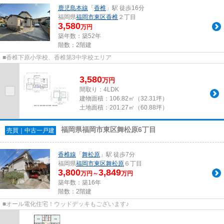
鹿児島本線
「
香椎
」駅 徒歩16分
福岡県
福岡市東区
香椎
２丁目
3,580
万円
築年数：築52年
階数：2階建
■香椎下原小学校、香椎第3中学校エリア
3,580
万
円
間取り：4LDK
建物面積：
106.82㎡（32.31坪）
土地面積：
201.27㎡（60.88坪）
福岡県福岡市東区舞松原6丁目
売買｜中古一戸建
香椎線
「
舞松原
」駅 徒歩7分
福岡県
福岡市東区
舞松原
６丁目
3,800
3,849
万円～
万円
築年数：築16年
階数：2階建
■オール電化住宅！ウッドデッキもございます♪