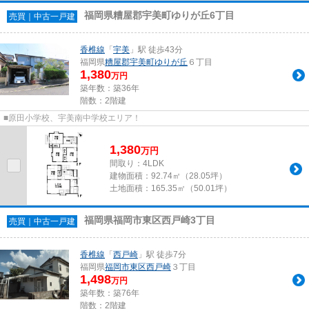
福岡県糟屋郡宇美町ゆりが丘6丁目
売買｜中古一戸建
香椎線
「
宇美
」駅 徒歩43分
福岡県
糟屋郡宇美町
ゆりが丘
６丁目
1,380
万円
築年数：築36年
階数：2階建
■原田小学校、宇美南中学校エリア！
1,380
万
円
間取り：4LDK
建物面積：
92.74㎡（28.05坪）
土地面積：
165.35㎡（50.01坪）
福岡県福岡市東区西戸崎3丁目
売買｜中古一戸建
香椎線
「
西戸崎
」駅 徒歩7分
福岡県
福岡市東区
西戸崎
３丁目
1,498
万円
築年数：築76年
階数：2階建