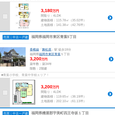
3,180
万
円
間取り：4LDK
建物面積：
115.78㎡（35.02坪）
土地面積：
141.38㎡（42.76坪）
福岡県福岡市東区青葉5丁目
売買｜中古一戸建
香椎線
「
舞松原
」駅 徒歩18分
福岡県
福岡市東区
青葉
５丁目
3,200
万円
築年数：築34年
階数：2階建
■青葉小学校、青葉中学校エリア！
3,200
万
円
間取り：4LDK
建物面積：
119.65㎡（36.19坪）
土地面積：
202.10㎡（61.13坪）
福岡県糟屋郡宇美町四王寺坂１丁目
売買｜中古一戸建