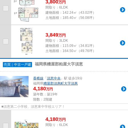
3,800
万
円
間取り：6LDK
建物面積：
142.24㎡（43.02坪）
土地面積：
185.40㎡（56.08坪）
3,849
万
円
間取り：3LDK
建物面積：
115.09㎡（34.81坪）
土地面積：
164.50㎡（49.76坪）
福岡県糟屋郡粕屋大字須恵
売買｜中古一戸建
香椎線
「
須恵中央
」駅 徒歩19分
福岡県
糟屋郡須惠町
大字須惠
4,180
万円
築年数：築19年
階数：2階建
■須恵第二小学校、須恵東中学校エリア！
4,180
万
円
間取り：6LDK