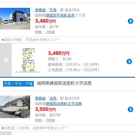
香椎線
「
宇美
」駅 徒歩20分
福岡県
糟屋郡宇美町
若草
２丁目
3,480
万円
築年数：築7年
階数：2階建
■原田小学校、宇美南中学校エリア！
3,480
万
円
間取り：3LDK
建物面積：
103.67㎡（31.36坪）
土地面積：
176.00㎡（53.24坪）
福岡県糟屋郡須恵町大字須恵
売買｜中古一戸建
香椎線
「
須恵
」駅 徒歩10分
福岡県
糟屋郡須惠町
大字須惠
3,500
万円
築年数：築37年
階数：2階建
■須恵第二小学校、須恵東中学校エリア！