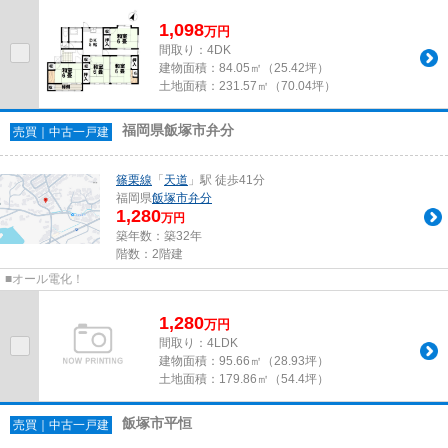
1,098
万
円
間取り：4DK
建物面積：
84.05㎡（25.42坪）
土地面積：
231.57㎡（70.04坪）
福岡県飯塚市弁分
売買｜中古一戸建
篠栗線
「
天道
」駅 徒歩41分
福岡県
飯塚市
弁分
1,280
万円
築年数：築32年
階数：2階建
■オール電化！
1,280
万
円
間取り：4LDK
建物面積：
95.66㎡（28.93坪）
土地面積：
179.86㎡（54.4坪）
飯塚市平恒
売買｜中古一戸建