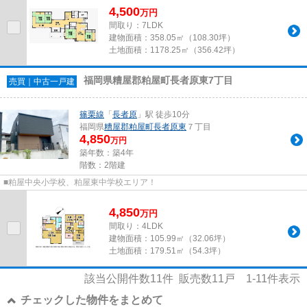
4,500
万
円
間取り：7LDK
建物面積：
358.05㎡（108.30坪）
土地面積：
1178.25㎡（356.42坪）
福岡県糟屋郡粕屋町長者原東7丁目
売買｜中古一戸建
篠栗線
「
長者原
」駅 徒歩10分
福岡県
糟屋郡粕屋町
長者原東
７丁目
4,850
万円
築年数：築4年
階数：2階建
■粕屋中央小学校、粕屋東中学校エリア！
4,850
万
円
間取り：4LDK
建物面積：
105.99㎡（32.06坪）
土地面積：
179.51㎡（54.3坪）
該当公開件数
11
件 販売数
11
戸
1-11
件表示
チェックした物件をまとめて