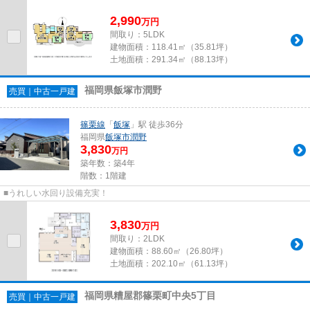
2,990
万
円
間取り：5LDK
建物面積：
118.41㎡（35.81坪）
土地面積：
291.34㎡（88.13坪）
福岡県飯塚市潤野
売買｜中古一戸建
篠栗線
「
飯塚
」駅 徒歩36分
福岡県
飯塚市
潤野
3,830
万円
築年数：築4年
階数：1階建
■うれしい水回り設備充実！
3,830
万
円
間取り：2LDK
建物面積：
88.60㎡（26.80坪）
土地面積：
202.10㎡（61.13坪）
福岡県糟屋郡篠栗町中央5丁目
売買｜中古一戸建