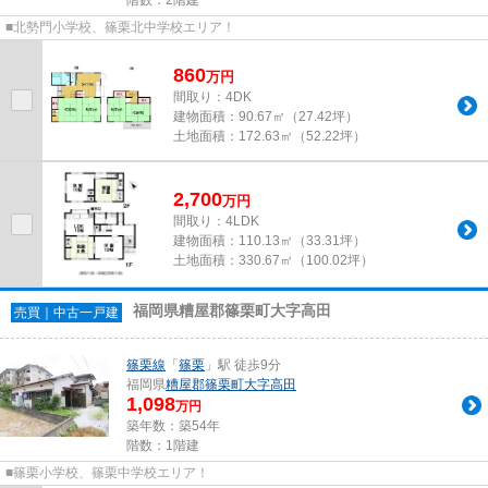
■北勢門小学校、篠栗北中学校エリア！
860
万
円
間取り：4DK
建物面積：
90.67㎡（27.42坪）
土地面積：
172.63㎡（52.22坪）
2,700
万
円
間取り：4LDK
建物面積：
110.13㎡（33.31坪）
土地面積：
330.67㎡（100.02坪）
福岡県糟屋郡篠栗町大字高田
売買｜中古一戸建
篠栗線
「
篠栗
」駅 徒歩9分
福岡県
糟屋郡篠栗町
大字高田
1,098
万円
築年数：築54年
階数：1階建
■篠栗小学校、篠栗中学校エリア！