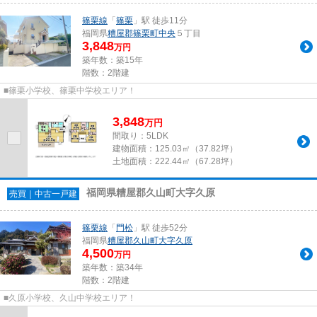
篠栗線
「
篠栗
」駅 徒歩11分
福岡県
糟屋郡篠栗町
中央
５丁目
3,848
万円
築年数：築15年
階数：2階建
■篠栗小学校、篠栗中学校エリア！
3,848
万
円
間取り：5LDK
建物面積：
125.03㎡（37.82坪）
土地面積：
222.44㎡（67.28坪）
福岡県糟屋郡久山町大字久原
売買｜中古一戸建
篠栗線
「
門松
」駅 徒歩52分
福岡県
糟屋郡久山町
大字久原
4,500
万円
築年数：築34年
階数：2階建
■久原小学校、久山中学校エリア！