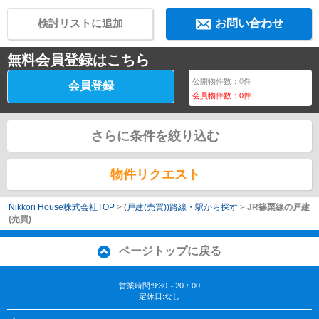
検討リストに追加
お問い合わせ
無料会員登録はこちら
公開物件数：
0
件
会員登録
会員物件数：
0
件
さらに条件を絞り込む
物件リクエスト
Nikkori House株式会社TOP
>
(戸建(売買))路線・駅から探す
>
JR篠栗線の戸建
(売買)
ページトップに戻る
営業時間:9:30～20：00
定休日:なし