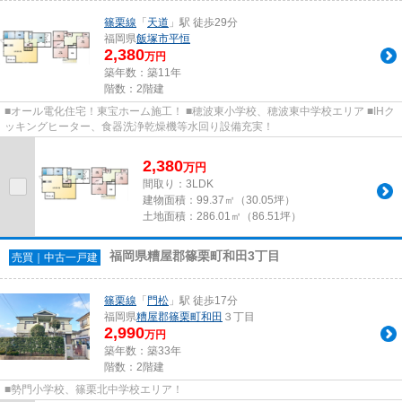
篠栗線
「
天道
」駅 徒歩29分
福岡県
飯塚市
平恒
2,380
万円
築年数：築11年
階数：2階建
■オール電化住宅！東宝ホーム施工！ ■穂波東小学校、穂波東中学校エリア ■IHク
ッキングヒーター、食器洗浄乾燥機等水回り設備充実！
2,380
万
円
間取り：3LDK
建物面積：
99.37㎡（30.05坪）
土地面積：
286.01㎡（86.51坪）
福岡県糟屋郡篠栗町和田3丁目
売買｜中古一戸建
篠栗線
「
門松
」駅 徒歩17分
福岡県
糟屋郡篠栗町
和田
３丁目
2,990
万円
築年数：築33年
階数：2階建
■勢門小学校、篠栗北中学校エリア！