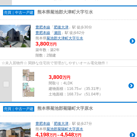
熊本県菊池郡大津町大字引水
売買｜中古一戸建
豊肥本線
「
肥後大津
」駅 徒歩30分
豊肥本線
「
瀬田
」駅 徒歩62分
熊本県
菊池郡大津町
大字引水
3,800
万円
築年数：築2年
階数：2階建
☆未入居物件☆ 閑静な住宅街で管理がしやすいオール電化物件！
3,800
万
円
間取り：4LDK
建物面積：
116.75㎡（35.31坪）
土地面積：
168.73㎡（51.04坪）
熊本県菊池郡菊陽町大字原水
売買｜中古一戸建
豊肥本線
「
肥後大津
」駅 徒歩27分
熊本県
菊池郡菊陽町
大字原水
4,198
4,548
万円～
万円