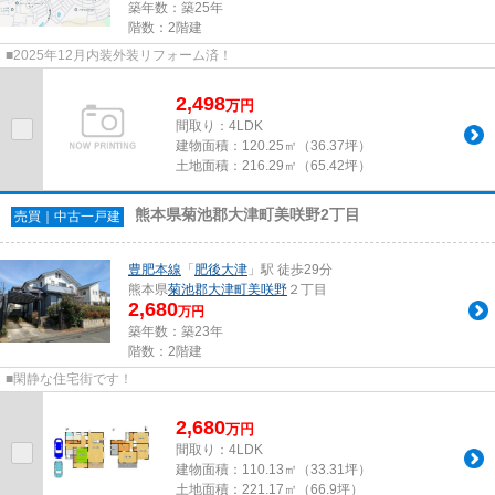
築年数：築25年
階数：2階建
■2025年12月内装外装リフォーム済！
2,498
万
円
間取り：4LDK
建物面積：
120.25㎡（36.37坪）
土地面積：
216.29㎡（65.42坪）
熊本県菊池郡大津町美咲野2丁目
売買｜中古一戸建
豊肥本線
「
肥後大津
」駅 徒歩29分
熊本県
菊池郡大津町
美咲野
２丁目
2,680
万円
築年数：築23年
階数：2階建
■閑静な住宅街です！
2,680
万
円
間取り：4LDK
建物面積：
110.13㎡（33.31坪）
土地面積：
221.17㎡（66.9坪）