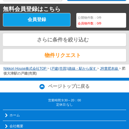
無料会員登録はこちら
公開物件数：
0
件
会員登録
会員物件数：
0
件
さらに条件を絞り込む
物件リクエスト
Nikkori House株式会社TOP
>
(戸建(売買))路線・駅から探す
>
JR豊肥本線
>
肥
後大津駅の戸建(売買)
ページトップに戻る
営業時間:9:30～20：00
定休日:なし
ホーム
会社概要