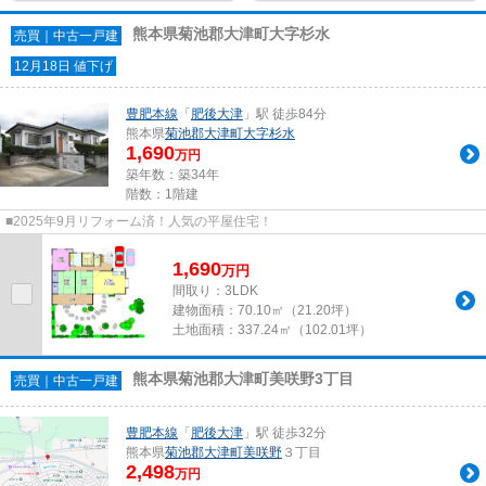
熊本県菊池郡大津町大字杉水
売買｜中古一戸建
12月18日 値下げ
豊肥本線
「
肥後大津
」駅 徒歩84分
熊本県
菊池郡大津町
大字杉水
1,690
万円
築年数：築34年
階数：1階建
■2025年9月リフォーム済！人気の平屋住宅！
1,690
万
円
間取り：3LDK
建物面積：
70.10㎡（21.20坪）
土地面積：
337.24㎡（102.01坪）
熊本県菊池郡大津町美咲野3丁目
売買｜中古一戸建
豊肥本線
「
肥後大津
」駅 徒歩32分
熊本県
菊池郡大津町
美咲野
３丁目
2,498
万円