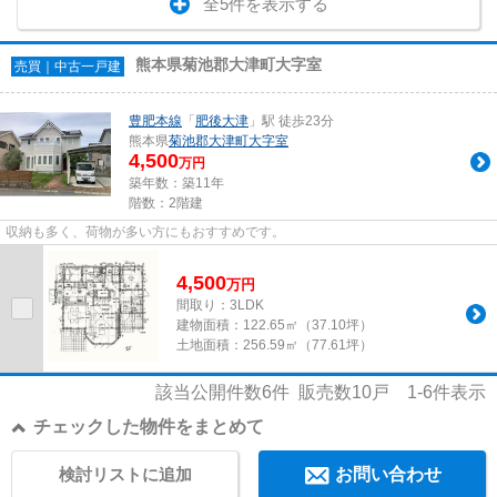
全5件を表示する
熊本県菊池郡大津町大字室
売買｜中古一戸建
豊肥本線
「
肥後大津
」駅 徒歩23分
熊本県
菊池郡大津町
大字室
4,500
万円
築年数：築11年
階数：2階建
収納も多く、荷物が多い方にもおすすめです。
4,500
万
円
間取り：3LDK
建物面積：
122.65㎡（37.10坪）
土地面積：
256.59㎡（77.61坪）
該当公開件数
6
件 販売数
10
戸
1-6
件表示
チェックした物件をまとめて
検討リストに追加
お問い合わせ