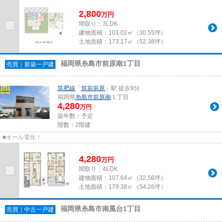
2,800
万
円
間取り：3LDK
建物面積：
101.02㎡（30.55坪）
土地面積：
173.17㎡（52.38坪）
福岡県糸島市前原南1丁目
売買｜新築一戸建
筑肥線
「
筑前前原
」駅 徒歩9分
福岡県
糸島市
前原南
１丁目
4,280
万円
築年数：予定
階数：2階建
■オール電化！
4,280
万
円
間取り：4LDK
建物面積：
107.64㎡（32.56坪）
土地面積：
179.38㎡（54.26坪）
福岡県糸島市南風台1丁目
売買｜中古一戸建