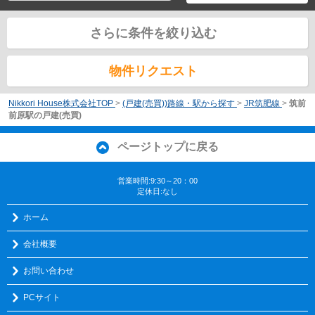
さらに条件を絞り込む
物件リクエスト
Nikkori House株式会社TOP
>
(戸建(売買))路線・駅から探す
>
JR筑肥線
>
筑前
前原駅の戸建(売買)
ページトップに戻る
営業時間:9:30～20：00
定休日:なし
ホーム
会社概要
お問い合わせ
PCサイト