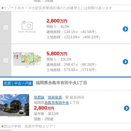
階数：2階建
■リゾート向き！※土砂災害警戒区域のため建替えには制限があります
2,800
万
円
間取り：4LDK
建物面積：
134.15㎡（40.58坪）
土地面積：
1323.09㎡（400.23坪）
5,800
万
円
間取り：10LDK
建物面積：
298.47㎡（90.28坪）
土地面積：
573.90㎡（173.6坪）
福岡県糸島市有田中央1丁目
売買｜中古一戸建
筑肥線
「
筑前前原
」駅 徒歩26分
福岡県
糸島市
有田中央
１丁目
2,800
万円
築年数：築10年
階数：2階建
■雷山小学校、前原中学校エリア！