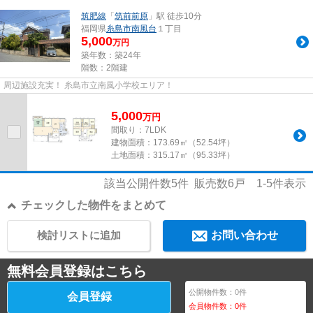
筑肥線
「
筑前前原
」駅 徒歩10分
福岡県
糸島市
南風台
１丁目
5,000
万円
築年数：築24年
階数：2階建
周辺施設充実！ 糸島市立南風小学校エリア！
5,000
万
円
間取り：7LDK
建物面積：
173.69㎡（52.54坪）
土地面積：
315.17㎡（95.33坪）
該当公開件数
5
件 販売数
6
戸
1-5
件表示
チェックした物件をまとめて
検討リストに追加
お問い合わせ
無料会員登録はこちら
公開物件数：
0
件
会員登録
会員物件数：
0
件