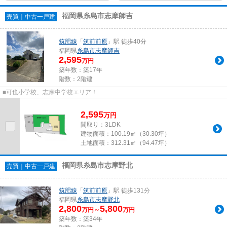
福岡県糸島市志摩師吉
売買｜中古一戸建
筑肥線
「
筑前前原
」駅 徒歩40分
福岡県
糸島市
志摩師吉
2,595
万円
築年数：築17年
階数：2階建
■可也小学校、志摩中学校エリア！
2,595
万
円
間取り：3LDK
建物面積：
100.19㎡（30.30坪）
土地面積：
312.31㎡（94.47坪）
福岡県糸島市志摩野北
売買｜中古一戸建
筑肥線
「
筑前前原
」駅 徒歩131分
福岡県
糸島市
志摩野北
2,800
5,800
万円～
万円
築年数：築34年