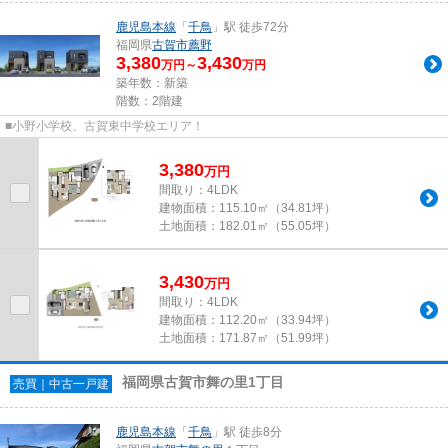
鹿児島本線
「
千鳥
」駅 徒歩72分
福岡県
古賀市
薦野
3,380
3,430
万円～
万円
築年数：新築
階数：2階建
■小野小学校、古賀東中学校エリア！
3,380
万
円
間取り：4LDK
建物面積：
115.10㎡（34.81坪）
土地面積：
182.01㎡（55.05坪）
3,430
万
円
間取り：4LDK
建物面積：
112.20㎡（33.94坪）
土地面積：
171.87㎡（51.99坪）
福岡県古賀市舞の里1丁目
売買｜中古一戸建
鹿児島本線
「
千鳥
」駅 徒歩8分