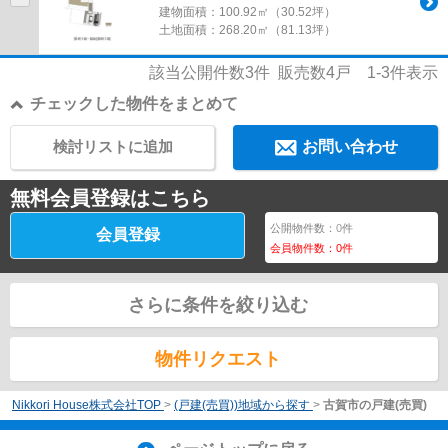
建物面積：
100.92㎡（30.52坪）
土地面積：
268.20㎡（81.13坪）
該当公開件数
3
件 販売数
4
戸
1-3
件表示
チェックした物件をまとめて
検討リストに追加
お問い合わせ
無料会員登録はこちら
公開物件数：
0
件
会員登録
会員物件数：
0
件
さらに条件を絞り込む
物件リクエスト
Nikkori House株式会社TOP
>
(戸建(売買))地域から探す
>
古賀市の戸建(売買)