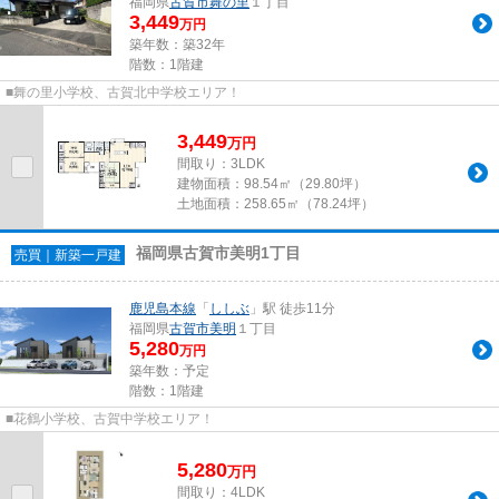
福岡県
古賀市
舞の里
１丁目
3,449
万円
築年数：築32年
階数：1階建
■舞の里小学校、古賀北中学校エリア！
3,449
万
円
間取り：3LDK
建物面積：
98.54㎡（29.80坪）
土地面積：
258.65㎡（78.24坪）
福岡県古賀市美明1丁目
売買｜新築一戸建
鹿児島本線
「
ししぶ
」駅 徒歩11分
福岡県
古賀市
美明
１丁目
5,280
万円
築年数：予定
階数：1階建
■花鶴小学校、古賀中学校エリア！
5,280
万
円
間取り：4LDK