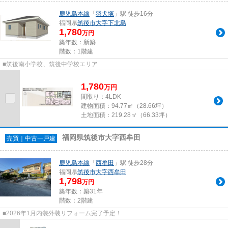
鹿児島本線
「
羽犬塚
」駅 徒歩16分
福岡県
筑後市
大字下北島
1,780
万円
築年数：新築
階数：1階建
■筑後南小学校、筑後中学校エリア
1,780
万
円
間取り：4LDK
建物面積：
94.77㎡（28.66坪）
土地面積：
219.28㎡（66.33坪）
福岡県筑後市大字西牟田
売買｜中古一戸建
鹿児島本線
「
西牟田
」駅 徒歩28分
福岡県
筑後市
大字西牟田
1,798
万円
築年数：築31年
階数：2階建
■2026年1月内装外装リフォーム完了予定！