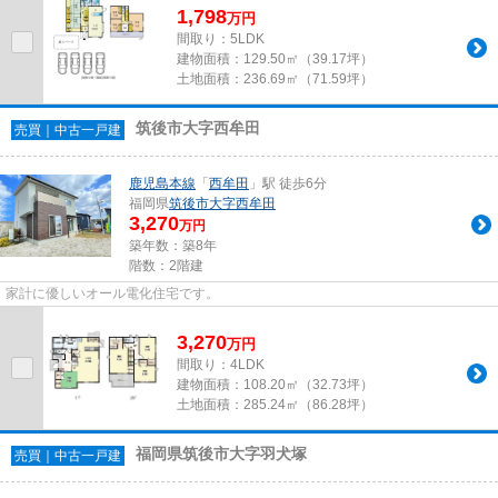
1,798
万
円
間取り：5LDK
建物面積：
129.50㎡（39.17坪）
土地面積：
236.69㎡（71.59坪）
筑後市大字西牟田
売買｜中古一戸建
鹿児島本線
「
西牟田
」駅 徒歩6分
福岡県
筑後市
大字西牟田
3,270
万円
築年数：築8年
階数：2階建
家計に優しいオール電化住宅です。
3,270
万
円
間取り：4LDK
建物面積：
108.20㎡（32.73坪）
土地面積：
285.24㎡（86.28坪）
福岡県筑後市大字羽犬塚
売買｜中古一戸建