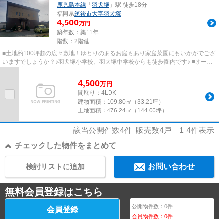
鹿児島本線
「
羽犬塚
」駅 徒歩18分
福岡県
筑後市
大字羽犬塚
4,500
万円
築年数：築11年
階数：2階建
■土地約100坪超の広々敷地！ゆとりのあるお庭もあり家庭菜園にもいかがでござ
いますでしょうか？♪羽犬塚小学校、羽犬塚中学校からも徒歩圏内です♪ ■オール
電化！家計に優しい太陽光発...
4,500
万
円
間取り：4LDK
建物面積：
109.80㎡（33.21坪）
土地面積：
476.24㎡（144.06坪）
該当公開件数
4
件 販売数
4
戸
1-4
件表示
チェックした物件をまとめて
検討リストに追加
お問い合わせ
無料会員登録はこちら
公開物件数：
0
件
会員登録
会員物件数：
0
件