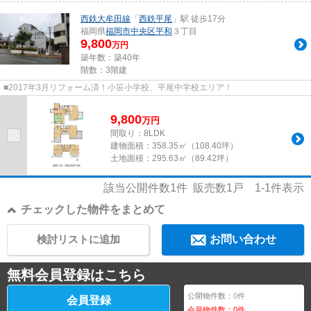
西鉄大牟田線
「
西鉄平尾
」駅 徒歩17分
福岡県
福岡市中央区
平和
３丁目
9,800
万円
築年数：築40年
階数：3階建
■2017年3月リフォーム済！小笹小学校、平尾中学校エリア！
9,800
万
円
間取り：8LDK
建物面積：
358.35㎡（108.40坪）
土地面積：
295.63㎡（89.42坪）
該当公開件数
1
件 販売数
1
戸
1-1
件表示
チェックした物件をまとめて
検討リストに追加
お問い合わせ
無料会員登録はこちら
公開物件数：
0
件
会員登録
会員物件数：
0
件