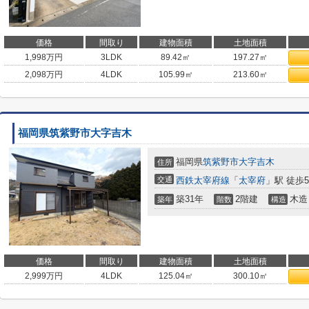
価格
間取り
建物面積
土地面積
1,998
万円
3LDK
89.42㎡
197.27㎡
2,098
万円
4LDK
105.99㎡
213.60㎡
福岡県筑紫野市大字吉木
福岡県
筑紫野市
大字吉木
住所
交通
西鉄太宰府線
「
太宰府
」駅 徒歩5
築31年
2階建
木造
築年
階数
構造
価格
間取り
建物面積
土地面積
2,999
万円
4LDK
125.04㎡
300.10㎡