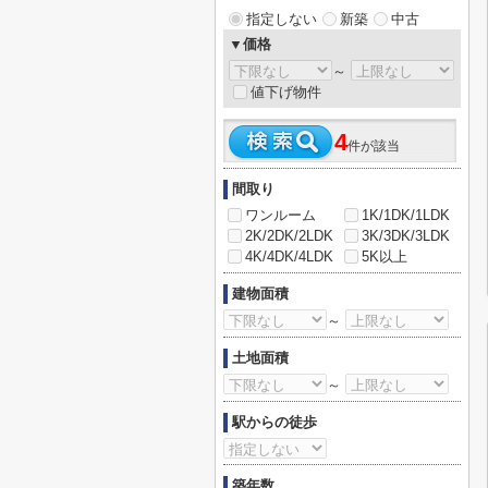
指定しない
新築
中古
▼価格
～
値下げ物件
4
件が該当
間取り
ワンルーム
1K/1DK/1LDK
2K/2DK/2LDK
3K/3DK/3LDK
4K/4DK/4LDK
5K以上
建物面積
～
土地面積
～
駅からの徒歩
築年数