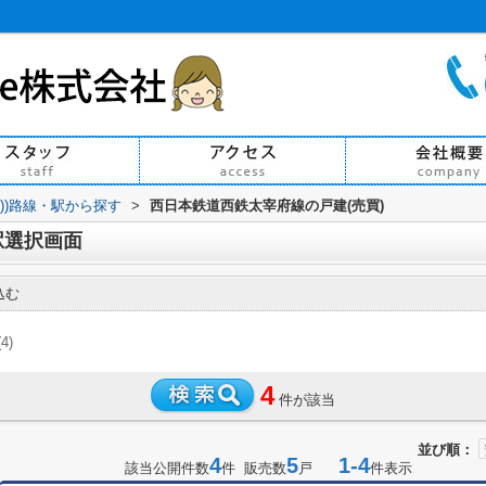
買))路線・駅から探す
>
西日本鉄道西鉄太宰府線の戸建(売買)
駅選択画面
込む
(4)
4
件が該当
並び順：
4
5
1-4
該当公開件数
件 販売数
戸
件表示