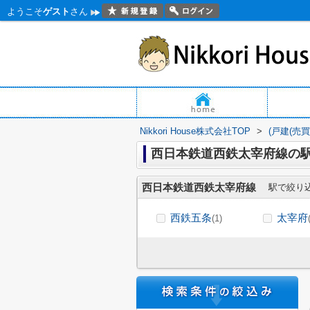
ようこそ
ゲスト
さん
Nikkori House株式会社TOP
>
(戸建(売
西日本鉄道西鉄太宰府線の
西日本鉄道西鉄太宰府線
駅で絞り
西鉄五条
太宰府
(1)