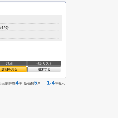
歩12分
詳細
検討リスト
詳細を見る
追加する
4
5
1-4
当公開件数
件 販売数
戸
件表示