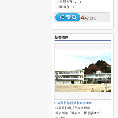
複層ガラス
(-)
南向き
(-)
4
件が該当
新着物件
福岡県那珂川市大字埋金
福岡県那珂川市大字埋金
博多南線「博多南」駅 徒歩99分