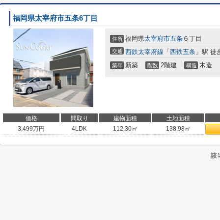
福岡県太宰府市五条6丁目
福岡県
太宰府市
五条
６丁目
住所
交通
西鉄太宰府線
「
西鉄五条
」駅 徒
新築
2階建
木造
築年
階数
構造
価格
間取り
建物面積
土地面積
3,499
万円
4LDK
112.30㎡
138.98㎡
該