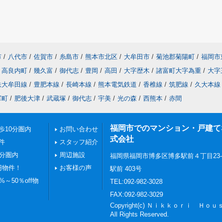
市
/
八代市
/
佐賀市
/
糸島市
/
熊本市北区
/
大牟田市
/
菊池郡菊陽町
/
福岡市
高良内町
/
幾久富
/
御代志
/
豊岡
/
高田
/
大字歴木
/
諸富町大字為重
/
大字
鉄大牟田線
/
豊肥本線
/
長崎本線
/
熊本電気鉄道
/
香椎線
/
筑肥線
/
久大本線
軍町
/
肥後大津
/
武蔵塚
/
御代志
/
宇美
/
光の森
/
西熊本
/
赤間
福岡市でのマンション・戸建てならN
歩10分圏内
お問い合わせ
式会社
件
スタッフ紹介
0分圏内
周辺施設
福岡県福岡市博多区博多駅前４丁目23
円物件！
お客様の声
駅前 403号
～50％off物
TEL:092-982-3028
FAX:092-982-3029
Copyright(c) Ｎｉｋｋｏｒｉ Ｈ
All Rights Reserved.