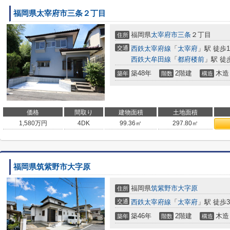
福岡県太宰府市三条２丁目
福岡県
太宰府市
三条
２丁目
住所
交通
西鉄太宰府線
「
太宰府
」駅 徒歩1
西鉄大牟田線
「
都府楼前
」駅 徒
築48年
2階建
木造
築年
階数
構造
価格
間取り
建物面積
土地面積
1,580
万円
4DK
99.36㎡
297.80㎡
福岡県筑紫野市大字原
福岡県
筑紫野市
大字原
住所
交通
西鉄太宰府線
「
太宰府
」駅 徒歩3
築46年
2階建
木造
築年
階数
構造