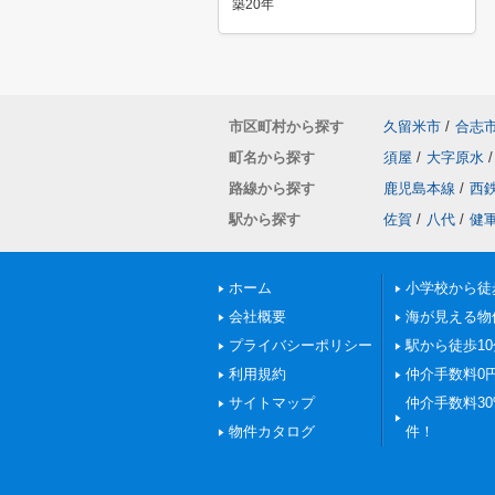
築20年
市区町村から探す
久留米市
/
合志
町名から探す
須屋
/
大字原水
/
路線から探す
鹿児島本線
/
西
駅から探す
佐賀
/
八代
/
健
ホーム
小学校から徒
会社概要
海が見える物
プライバシーポリシー
駅から徒歩1
利用規約
仲介手数料0
サイトマップ
仲介手数料30%
物件カタログ
件！