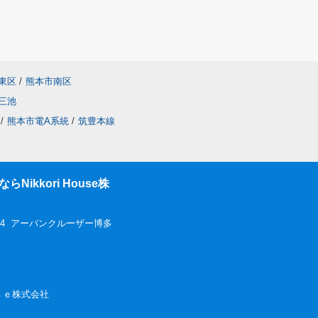
東区
/
熊本市南区
三池
/
熊本市電A系統
/
筑豊本線
ikkori House株
-4 アーバンクルーザー博多
ｏｕｓｅ株式会社