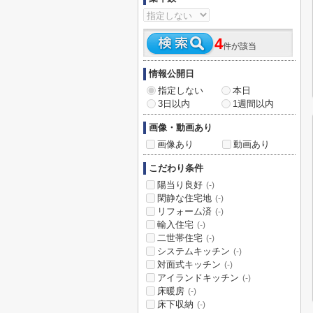
4
件が該当
情報公開日
指定しない
本日
3日以内
1週間以内
画像・動画あり
画像あり
動画あり
こだわり条件
陽当り良好
(-)
閑静な住宅地
(-)
リフォーム済
(-)
輸入住宅
(-)
二世帯住宅
(-)
システムキッチン
(-)
対面式キッチン
(-)
アイランドキッチン
(-)
床暖房
(-)
床下収納
(-)