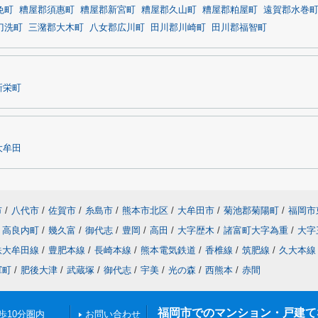
免町
糟屋郡須惠町
糟屋郡新宮町
糟屋郡久山町
糟屋郡粕屋町
遠賀郡水巻
刀洗町
三潴郡大木町
八女郡広川町
田川郡川崎町
田川郡福智町
新栄町
大牟田
市
/
八代市
/
佐賀市
/
糸島市
/
熊本市北区
/
大牟田市
/
菊池郡菊陽町
/
福岡市
高良内町
/
幾久富
/
御代志
/
豊岡
/
高田
/
大字歴木
/
諸富町大字為重
/
大字
鉄大牟田線
/
豊肥本線
/
長崎本線
/
熊本電気鉄道
/
香椎線
/
筑肥線
/
久大本線
軍町
/
肥後大津
/
武蔵塚
/
御代志
/
宇美
/
光の森
/
西熊本
/
赤間
福岡市でのマンション・戸建てならN
歩10分圏内
お問い合わせ