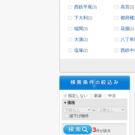
西鉄平尾
高宮
(3)
(2)
下大利
都府楼
(1)
端間
花畑
(3)
(1)
大溝
八丁牟
(2)
塩塚
西鉄中
(2)
指定しない
新築
中古
▼価格
～
値下げ物件
3
件が該当