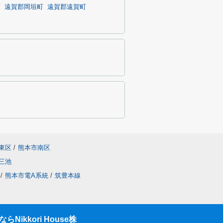
町
遠賀郡岡垣町
遠賀郡遠賀町
東区
/
熊本市南区
三池
/
熊本市電A系統
/
筑豊本線
ikkori House株