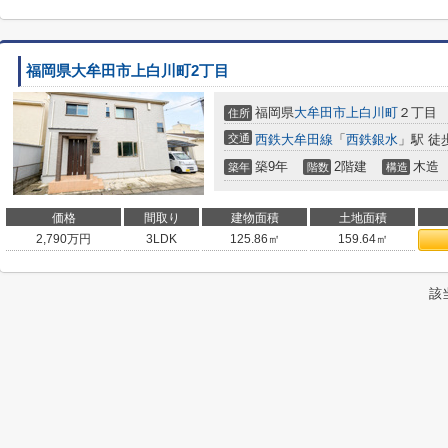
福岡県大牟田市上白川町2丁目
福岡県
大牟田市
上白川町
２丁目
住所
交通
西鉄大牟田線
「
西鉄銀水
」駅 徒
築9年
2階建
木造
築年
階数
構造
価格
間取り
建物面積
土地面積
2,790
万円
3LDK
125.86㎡
159.64㎡
該