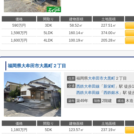
価格
間取り
建物面積
土地面積
590
万円
3DK
58.52㎡
227.51㎡
1,598
万円
5LDK
160.14㎡
374.00㎡
1,600
万円
4LDK
100.19㎡
205.28㎡
福岡県大牟田市大黒町２丁目
福岡県
大牟田市
大黒町
２丁目
住所
交通
西鉄大牟田線
「
新栄町
」駅 徒歩1
西鉄大牟田線
「
西鉄銀水
」駅 徒
築49年
2階建
木造
築年
階数
構造
価格
間取り
建物面積
土地面積
1,180
万円
5DK
123.57㎡
237.19㎡