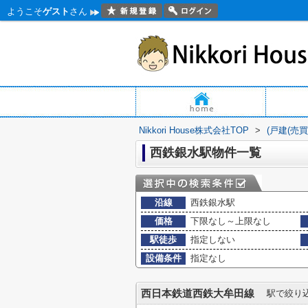
ようこそ
ゲスト
さん
Nikkori House株式会社TOP
>
(戸建(売
西鉄銀水駅物件一覧
沿線
西鉄銀水駅
価格
下限なし～上限なし
駅徒歩
指定しない
設備条件
指定なし
西日本鉄道西鉄大牟田線
駅で絞り