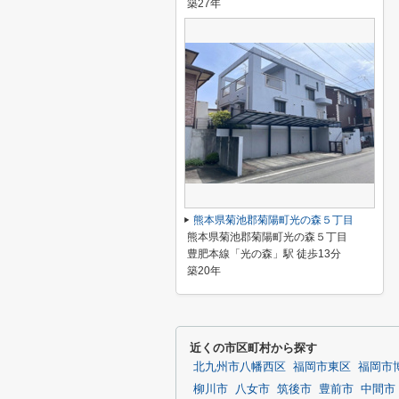
築27年
熊本県菊池郡菊陽町光の森５丁目
熊本県菊池郡菊陽町光の森５丁目
豊肥本線「光の森」駅 徒歩13分
築20年
近くの市区町村から探す
北九州市八幡西区
福岡市東区
福岡市
柳川市
八女市
筑後市
豊前市
中間市