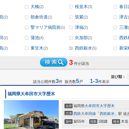
大橋
桜並木
春日
(2)
(3)
前
朝倉街道
筑紫
津古
(2)
(1)
(2)
聖マリア病院前
津福
三潴
(1)
(2)
田
蒲池
矢加部
西鉄
(2)
(4)
(2)
島
東甘木
西鉄銀水
新栄
(2)
(2)
(5)
3
件が該当
並び順：
3
5
1-3
該当公開件数
件 販売数
戸
件表示
福岡県大牟田市大字歴木
福岡県
大牟田市
大字歴木
住所
交通
西鉄大牟田線
「
西鉄銀水
」駅 徒
築55年
1階建
木造
築年
階数
構造