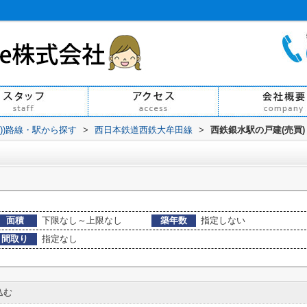
買))路線・駅から探す
>
西日本鉄道西鉄大牟田線
>
西鉄銀水駅の戸建(売買)
面積
下限なし～上限なし
築年数
指定しない
間取り
指定なし
込む