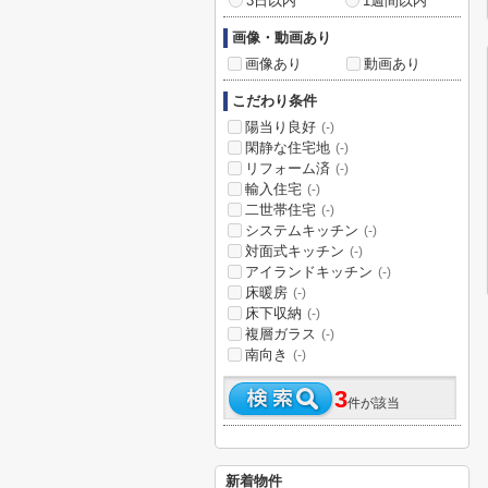
3日以内
1週間以内
画像・動画あり
画像あり
動画あり
こだわり条件
陽当り良好
(-)
閑静な住宅地
(-)
リフォーム済
(-)
輸入住宅
(-)
二世帯住宅
(-)
システムキッチン
(-)
対面式キッチン
(-)
アイランドキッチン
(-)
床暖房
(-)
床下収納
(-)
複層ガラス
(-)
南向き
(-)
3
件が該当
新着物件