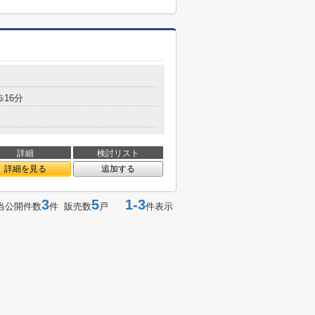
歩16分
詳細
検討リスト
詳細を見る
追加する
3
5
1-3
当公開件数
件 販売数
戸
件表示