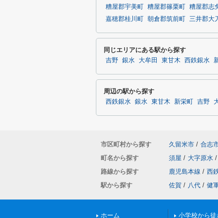
糟屋郡宇美町
糟屋郡篠栗町
糟屋郡志
嘉穂郡桂川町
朝倉郡筑前町
三井郡大
同じエリアにある駅から探す
吉野
銀水
大牟田
東甘木
西鉄銀水
周辺の駅から探す
西鉄銀水
銀水
東甘木
新栄町
吉野
市区町村から探す
久留米市
/
合志
町名から探す
須屋
/
大字原水
/
路線から探す
鹿児島本線
/
西
駅から探す
佐賀
/
八代
/
健
ホーム
小学校から徒