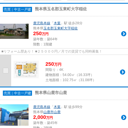
熊本県玉名郡玉東町大字稲佐
売買｜中古一戸建
鹿児島本線
「
木葉
」駅 徒歩28分
熊本県
玉名郡玉東町
大字稲佐
250
万円
築年数：築64年
階数：1階建
■リフォーム歴あり！ ■２５０００円／月での賃貸でも同時募集！
250
万
円
間取り：4K
建物面積：
54.00㎡（16.33坪）
土地面積：
102.75㎡（31.08坪）
熊本県山鹿市山鹿
売買｜中古一戸建
鹿児島本線
「
木葉
」駅 徒歩99分
熊本県
山鹿市
山鹿
2,000
万円
築年数：築45年
階数：2階建