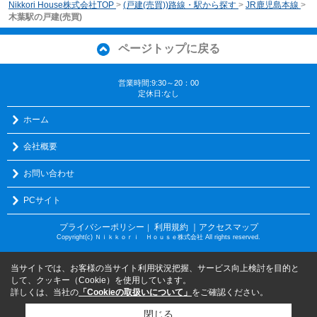
Nikkori House株式会社TOP
>
(戸建(売買))路線・駅から探す
>
JR鹿児島本線
>
木葉駅の戸建(売買)
ページトップに戻る
営業時間:9:30～20：00
定休日:なし
ホーム
会社概要
お問い合わせ
PCサイト
プライバシーポリシー
利用規約
｜アクセスマップ
｜
Copyright(c) Ｎｉｋｋｏｒｉ Ｈｏｕｓｅ株式会社 All rights reserved.
当サイトでは、お客様の当サイト利用状況把握、サービス向上検討を目的と
して、クッキー（Cookie）を使用しています。
詳しくは、当社の
「Cookieの取扱いについて」
をご確認ください。
閉じる