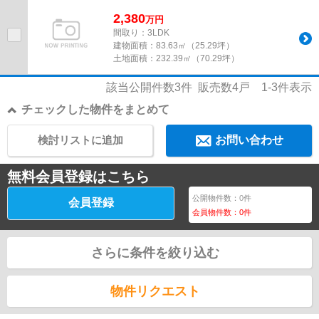
2,380
万
円
間取り：3LDK
建物面積：
83.63㎡（25.29坪）
土地面積：
232.39㎡（70.29坪）
該当公開件数
3
件 販売数
4
戸
1-3
件表示
チェックした物件をまとめて
検討リストに追加
お問い合わせ
無料会員登録はこちら
公開物件数：
0
件
会員登録
会員物件数：
0
件
さらに条件を絞り込む
物件リクエスト