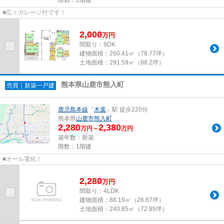
■広々ガレージ付です！
2,000
万
円
間取り：9DK
建物面積：
260.41㎡（78.77坪）
土地面積：
291.59㎡（88.2坪）
熊本県山鹿市熊入町
売買｜新築一戸建
鹿児島本線
「
木葉
」駅 徒歩220分
熊本県
山鹿市
熊入町
2,280
2,380
万円～
万円
築年数：新築
階数：1階建
■オール電化！
2,280
万
円
間取り：4LDK
建物面積：
88.19㎡（26.67坪）
土地面積：
240.85㎡（72.85坪）