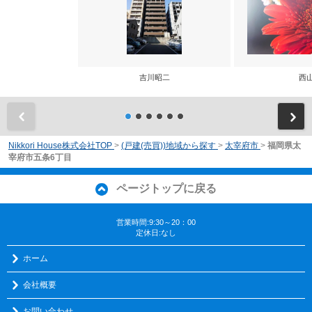
吉川昭二
西
前
Nikkori House株式会社TOP
>
(戸建(売買))地域から探す
>
太宰府市
>
福岡県太
宰府市五条6丁目
ページトップに戻る
営業時間:9:30～20：00
定休日:なし
ホーム
会社概要
お問い合わせ