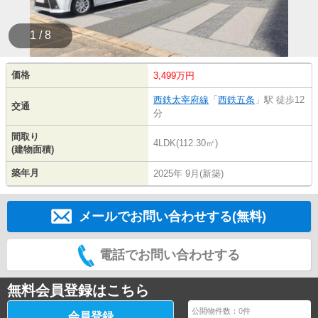
1 / 8
価格
3,499万円
西鉄太宰府線
「
西鉄五条
」駅 徒歩12
交通
分
間取り
4LDK(112.30㎡)
(建物面積)
築年月
2025年 9月(新築)
メールでお問い合わせする(無料)
電話でお問い合わせする
無料会員登録はこちら
公開物件数：
0
件
会員登録