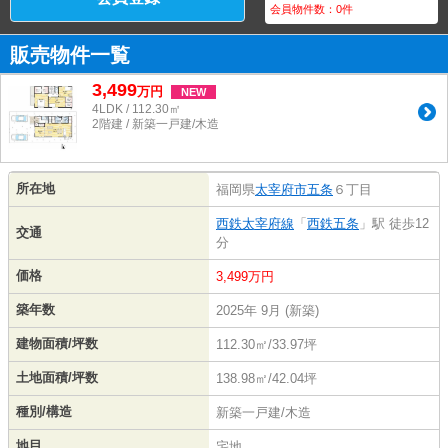
会員物件数：
0
件
販売物件一覧
3,499
万
円
NEW
4LDK / 112.30㎡
2階建 / 新築一戸建/木造
所在地
福岡県
太宰府市
五条
６丁目
西鉄太宰府線
「
西鉄五条
」駅 徒歩12
交通
分
価格
3,499万円
築年数
2025年 9月 (新築)
建物面積/坪数
112.30㎡/33.97坪
土地面積/坪数
138.98㎡/42.04坪
種別/構造
新築一戸建/木造
地目
宅地