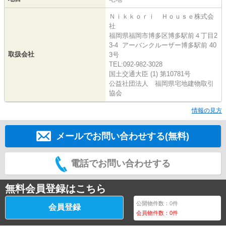
Ｎｉｋｋｏｒｉ Ｈｏｕｓｅ株式会
社
福岡県福岡市博多区博多駅前４丁目2
3-4 アーバンクルーザー博多駅前 40
取扱会社
3号
TEL:092-982-3028
国土交通大臣 (1) 第10781号
公益社団法人 福岡県宅地建物取引
協会
情報の見方
メールでお問い合わせする(無料)
電話でお問い合わせする
無料会員登録はこちら
公開物件数：
0
件
会員登録
会員物件数：
0
件