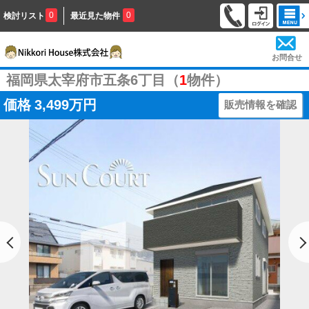
0
0
検討リスト
最近見た物件
お問合せ
福岡県太宰府市五条6丁目（
1
物件）
価格
3,499万円
販売情報を確認