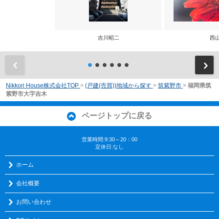
吉川昭二
西
前
Nikkori House株式会社TOP
>
(戸建(売買))地域から探す
>
筑紫野市
>
福岡県筑
紫野市大字吉木
ページトップに戻る
営業時間:9:30～20：00
定休日:なし
ホーム
会社概要
お問い合わせ