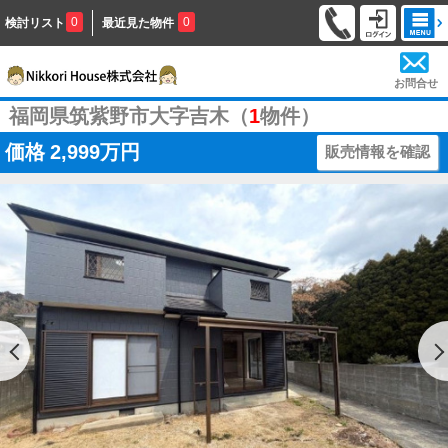
0
0
検討リスト
最近見た物件
お問合せ
福岡県筑紫野市大字吉木（
1
物件）
価格
2,999万円
販売情報を確認