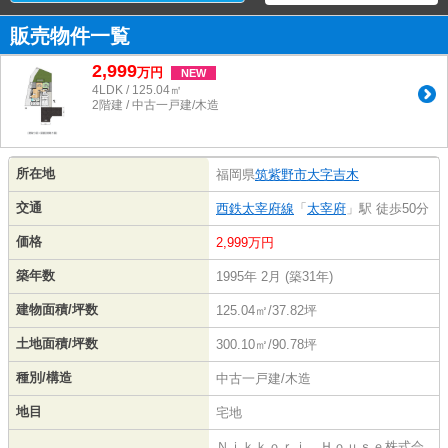
販売物件一覧
2,999
万
円
NEW
4LDK / 125.04㎡
2階建 / 中古一戸建/木造
所在地
福岡県
筑紫野市
大字吉木
交通
西鉄太宰府線
「
太宰府
」駅 徒歩50分
価格
2,999万円
築年数
1995年 2月 (築31年)
建物面積/坪数
125.04㎡/37.82坪
土地面積/坪数
300.10㎡/90.78坪
種別/構造
中古一戸建/木造
地目
宅地
Ｎｉｋｋｏｒｉ Ｈｏｕｓｅ株式会