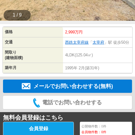
1 / 9
価格
2,999万円
交通
西鉄太宰府線
「
太宰府
」駅 徒歩50分
間取り
4LDK(125.04㎡)
(建物面積)
築年月
1995年 2月(築31年)
メールでお問い合わせする(無料)
電話でお問い合わせする
無料会員登録はこちら
公開物件数：
0
件
会員登録
会員物件数：
0
件