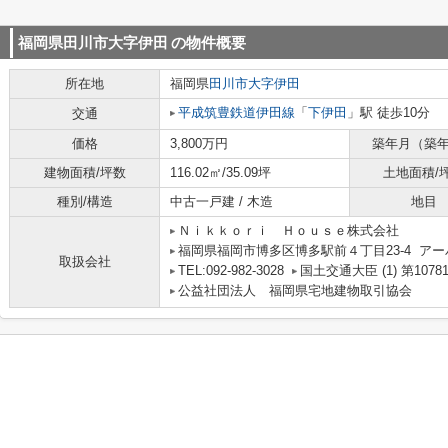
福岡県田川市大字伊田
の物件概要
所在地
福岡県
田川市
大字伊田
平成筑豊鉄道伊田線
「
下伊田
」駅 徒歩10分
交通
価格
3,800万円
築年月（築
建物面積/坪数
116.02㎡/35.09坪
土地面積/
種別/構造
中古一戸建 / 木造
地目
Ｎｉｋｋｏｒｉ Ｈｏｕｓｅ株式会社
福岡県福岡市博多区博多駅前４丁目23-4 アー
取扱会社
TEL:092-982-3028
国土交通大臣 (1) 第1078
公益社団法人 福岡県宅地建物取引協会