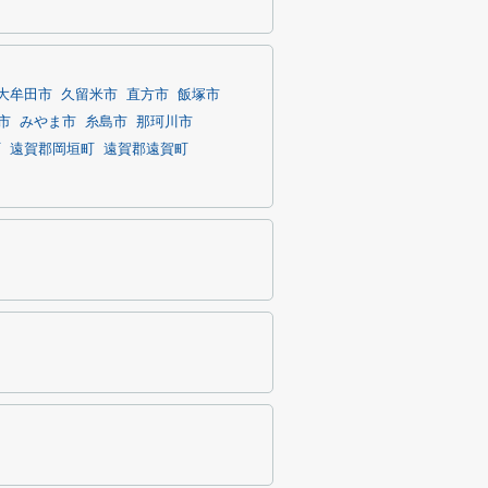
大牟田市
久留米市
直方市
飯塚市
市
みやま市
糸島市
那珂川市
町
遠賀郡岡垣町
遠賀郡遠賀町