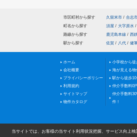
市区町村から探す
久留米市
/
合志
町名から探す
須屋
/
大字原水
/
路線から探す
鹿児島本線
/
西
駅から探す
佐賀
/
八代
/
健
ホーム
小学校から徒
会社概要
海が見える物
プライバシーポリシー
駅から徒歩1
利用規約
仲介手数料0
サイトマップ
仲介手数料30%
物件カタログ
件！
当サイトでは、お客様の当サイト利用状況把握、サービス向上検討