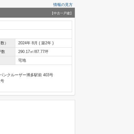
情報の見方
【中古一戸建】
年数）
2024年 8月 ( 築2年 )
坪数
290.17㎡/87.77坪
宅地
バンクルーザー博多駅前 403号
1号