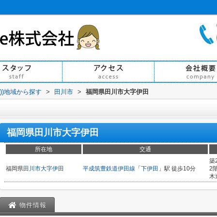
買))地域から探す
>
田川市
>
福岡県田川市大字伊田
福岡県田川市大字伊田
所在地
交通
築
福岡県
田川市
大字伊田
平成筑豊鉄道伊田線
「
下伊田
」駅 徒歩10分
2
木
物件情報