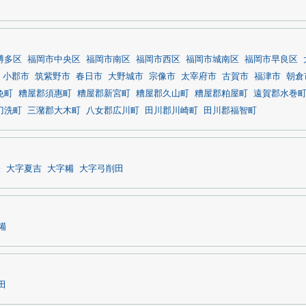
博多区
福岡市中央区
福岡市南区
福岡市西区
福岡市城南区
福岡市早良区
小郡市
筑紫野市
春日市
大野城市
宗像市
太宰府市
古賀市
福津市
朝倉
免町
糟屋郡須惠町
糟屋郡新宮町
糟屋郡久山町
糟屋郡粕屋町
遠賀郡水巻
刀洗町
三潴郡大木町
八女郡広川町
田川郡川崎町
田川郡福智町
登
大字夏吉
大字糒
大字弓削田
糒
田