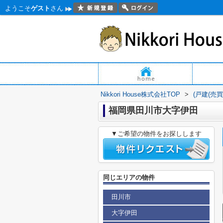
ようこそ
ゲスト
さん
Nikkori House株式会社TOP
>
(戸建(売
福岡県田川市大字伊田
▼ご希望の物件をお探しします
同じエリアの物件
田川市
大字伊田