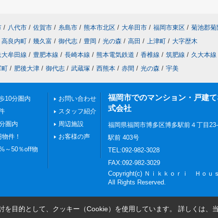
市
/
八代市
/
佐賀市
/
糸島市
/
熊本市北区
/
大牟田市
/
福岡市東区
/
菊池郡菊
高良内町
/
幾久富
/
御代志
/
豊岡
/
光の森
/
高田
/
上津町
/
大字歴木
鉄大牟田線
/
豊肥本線
/
長崎本線
/
熊本電気鉄道
/
香椎線
/
筑肥線
/
久大本線
軍町
/
肥後大津
/
御代志
/
武蔵塚
/
西熊本
/
赤間
/
光の森
/
宇美
福岡市でのマンション・戸建てならN
歩10分圏内
お問い合わせ
式会社
件
スタッフ紹介
0分圏内
周辺施設
福岡県福岡市博多区博多駅前４丁目23
円物件！
お客様の声
駅前 403号
～50％off物
TEL:092-982-3028
FAX:092-982-3029
Copyright(c) Ｎｉｋｋｏｒｉ Ｈ
All Rights Reserved.
を目的として、クッキー（Cookie）を使用しています。
詳しくは、