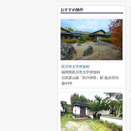
おすすめ物件
田川市大字伊加利
福岡県田川市大字伊加利
日田彦山線「田川伊田」駅 徒歩20分
築43年