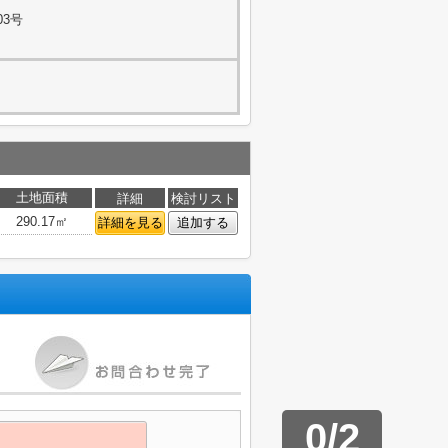
03号
土地面積
詳細
検討リスト
290.17㎡
詳細を見る
追加する
0
/
2