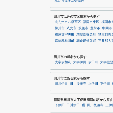
駅から徒歩10分圏内
田川市以外の市区町村から探す
北九州市八幡西区
福岡市東区
福岡市
柳川市
八女市
筑後市
豊前市
中間市
糟屋郡宇美町
糟屋郡篠栗町
糟屋郡志
嘉穂郡桂川町
朝倉郡筑前町
三井郡大
田川市の町名から探す
大字伊加利
大字伊田
伊田町
大字位
田川市にある駅から探す
田川伊田
田川後藤寺
上伊田
下伊田
福岡県田川市大字伊田周辺の駅から探す
下伊田
田川伊田
糒
田川後藤寺
上伊