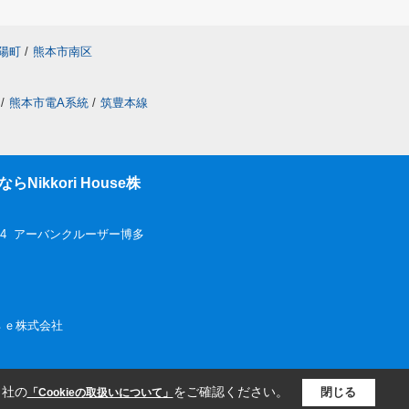
陽町
/
熊本市南区
/
熊本市電A系統
/
筑豊本線
ikkori House株
-4 アーバンクルーザー博多
ｏｕｓｅ株式会社
当社の
をご確認ください。
閉じる
「Cookieの取扱いについて」