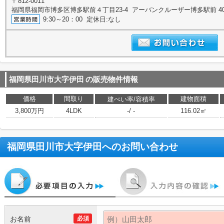
〒812-0011
福岡県福岡市博多区博多駅前４丁目23-4 アーバンクルーザー博多駅前 4
9:30～20：00 定休日:なし
福岡県田川市大字伊田
の販売物件情報
価格
間取り
建物面積
建ぺい率/容積率
3,800万円
4LDK
-/ -
116.02㎡
福岡県田川市大字伊田
へのお問い合わせ
お名前
必須