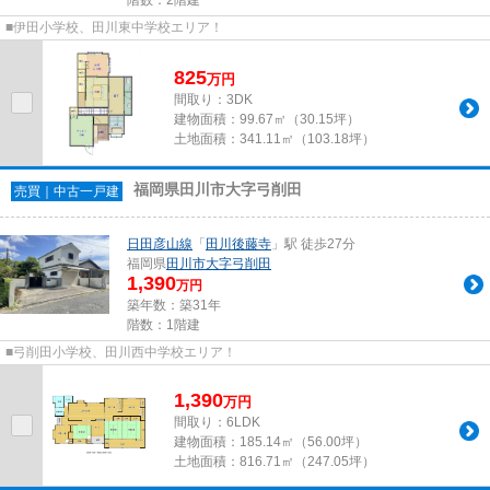
■伊田小学校、田川東中学校エリア！
825
万
円
間取り：3DK
建物面積：
99.67㎡（30.15坪）
土地面積：
341.11㎡（103.18坪）
福岡県田川市大字弓削田
売買｜中古一戸建
日田彦山線
「
田川後藤寺
」駅 徒歩27分
福岡県
田川市
大字弓削田
1,390
万円
築年数：築31年
階数：1階建
■弓削田小学校、田川西中学校エリア！
1,390
万
円
間取り：6LDK
建物面積：
185.14㎡（56.00坪）
土地面積：
816.71㎡（247.05坪）