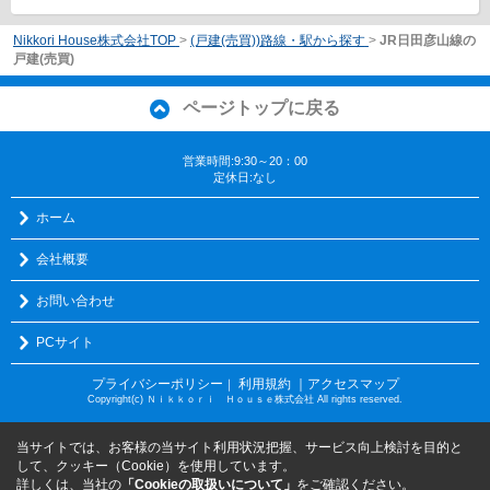
Nikkori House株式会社TOP
>
(戸建(売買))路線・駅から探す
>
JR日田彦山線の
戸建(売買)
ページトップに戻る
営業時間:9:30～20：00
定休日:なし
ホーム
会社概要
お問い合わせ
PCサイト
プライバシーポリシー
利用規約
｜アクセスマップ
｜
Copyright(c) Ｎｉｋｋｏｒｉ Ｈｏｕｓｅ株式会社 All rights reserved.
当サイトでは、お客様の当サイト利用状況把握、サービス向上検討を目的と
して、クッキー（Cookie）を使用しています。
詳しくは、当社の
「Cookieの取扱いについて」
をご確認ください。