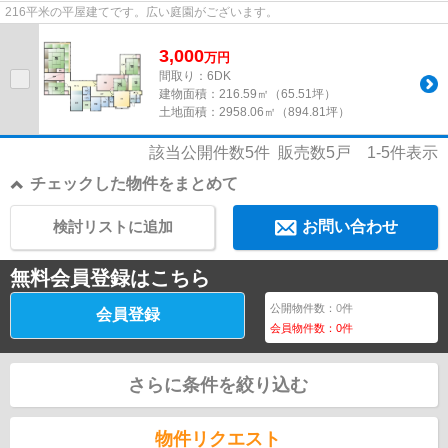
216平米の平屋建てです。広い庭園がございます。
3,000
万
円
間取り：6DK
建物面積：
216.59㎡（65.51坪）
土地面積：
2958.06㎡（894.81坪）
該当公開件数
5
件 販売数
5
戸
1-5
件表示
チェックした物件をまとめて
検討リストに追加
お問い合わせ
無料会員登録はこちら
公開物件数：
0
件
会員登録
会員物件数：
0
件
さらに条件を絞り込む
物件リクエスト