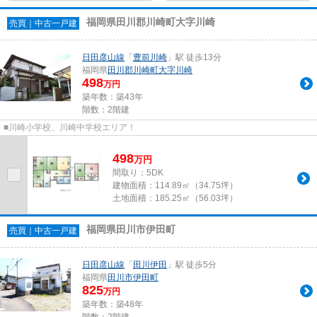
福岡県田川郡川崎町大字川崎
売買｜中古一戸建
日田彦山線
「
豊前川崎
」駅 徒歩13分
福岡県
田川郡川崎町
大字川崎
498
万円
築年数：築43年
階数：2階建
■川崎小学校、川崎中学校エリア！
498
万
円
間取り：5DK
建物面積：
114.89㎡（34.75坪）
土地面積：
185.25㎡（56.03坪）
福岡県田川市伊田町
売買｜中古一戸建
日田彦山線
「
田川伊田
」駅 徒歩5分
福岡県
田川市
伊田町
825
万円
築年数：築48年
階数：2階建