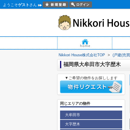
ようこそ
ゲスト
さん
Nikkori House株式会社TOP
>
(戸建(売
福岡県大牟田市大字歴木
▼ご希望の物件をお探しします
同じエリアの物件
大牟田市
大字歴木