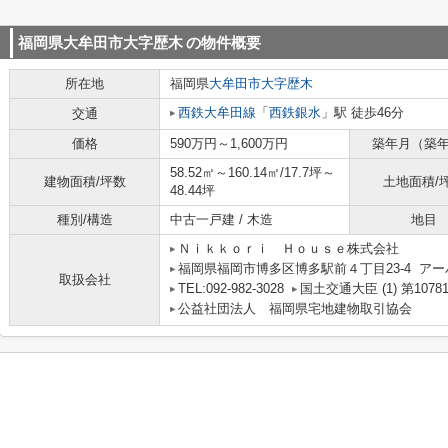
福岡県大牟田市大字歴木
の物件概要
所在地
福岡県
大牟田市
大字歴木
西鉄大牟田線
「
西鉄銀水
」駅 徒歩46分
交通
価格
590万円～1,600万円
築年月（築
58.52㎡～160.14㎡/17.7坪～
建物面積/坪数
土地面積/
48.44坪
種別/構造
中古一戸建 / 木造
地目
Ｎｉｋｋｏｒｉ Ｈｏｕｓｅ株式会社
福岡県福岡市博多区博多駅前４丁目23-4 アー
取扱会社
TEL:092-982-3028
国土交通大臣 (1) 第1078
公益社団法人 福岡県宅地建物取引協会