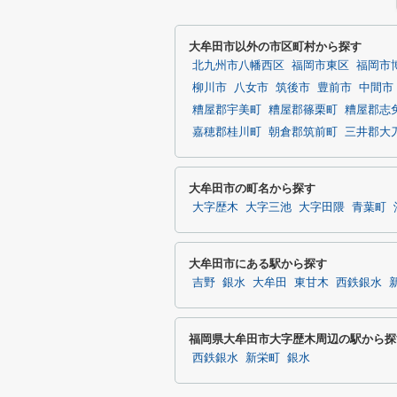
大牟田市以外の市区町村から探す
北九州市八幡西区
福岡市東区
福岡市
柳川市
八女市
筑後市
豊前市
中間市
糟屋郡宇美町
糟屋郡篠栗町
糟屋郡志
嘉穂郡桂川町
朝倉郡筑前町
三井郡大
大牟田市の町名から探す
大字歴木
大字三池
大字田隈
青葉町
大牟田市にある駅から探す
吉野
銀水
大牟田
東甘木
西鉄銀水
福岡県大牟田市大字歴木周辺の駅から探
西鉄銀水
新栄町
銀水