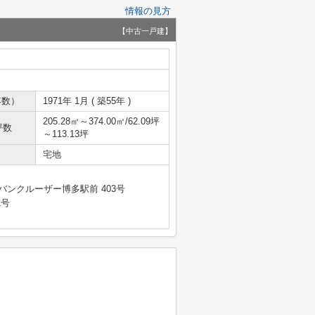
情報の見方
【中古一戸建】
年数）
1971年 1月 ( 築55年 )
205.28㎡～374.00㎡/62.09坪
坪数
～113.13坪
宅地
バンクルーザー博多駅前 403号
1号