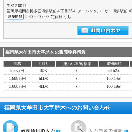
〒812-0011
福岡県福岡市博多区博多駅前４丁目23-4 アーバンクルーザー博多駅前 4
9:30～20：00 定休日:なし
福岡県大牟田市大字歴木
の販売物件情報
価格
間取り
建物面積
建ぺい率/容積率
590万円
3DK
-/ -
58.52㎡
1,598万円
5LDK
-/ -
160.14㎡
1,600万円
4LDK
-/ -
100.19㎡
福岡県大牟田市大字歴木
へのお問い合わせ