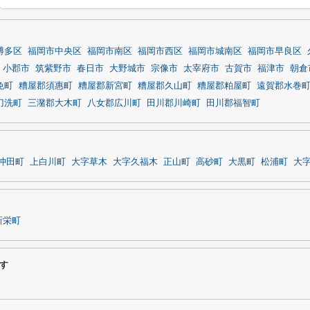
博多区
福岡市中央区
福岡市南区
福岡市西区
福岡市城南区
福岡市早良区
小郡市
筑紫野市
春日市
大野城市
宗像市
太宰府市
古賀市
福津市
朝倉
免町
糟屋郡須惠町
糟屋郡新宮町
糟屋郡久山町
糟屋郡粕屋町
遠賀郡水巻
刀洗町
三潴郡大木町
八女郡広川町
田川郡川崎町
田川郡福智町
沖田町
上白川町
大字草木
大字久福木
正山町
高砂町
大黒町
松浦町
大
新栄町
す