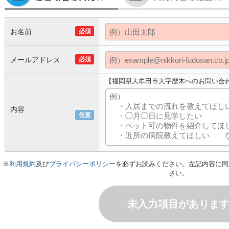
お名前
必須
メールアドレス
必須
【福岡県大牟田市大字歴木へのお問い合
内容
任意
※
利用規約
及び
プライバシーポリシー
を必ずお読みください。左記内容に同
さい。
未入力項目がありま