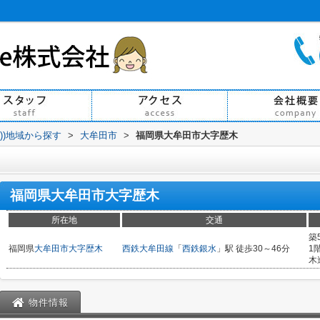
買))地域から探す
>
大牟田市
>
福岡県大牟田市大字歴木
福岡県大牟田市大字歴木
所在地
交通
築
福岡県
大牟田市
大字歴木
西鉄大牟田線
「
西鉄銀水
」駅 徒歩30～46分
1
木
物件情報