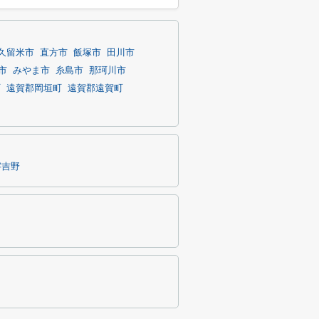
久留米市
直方市
飯塚市
田川市
市
みやま市
糸島市
那珂川市
町
遠賀郡岡垣町
遠賀郡遠賀町
字吉野