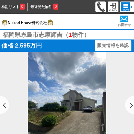
0
0
検討リスト
最近見た物件
お問合せ
福岡県糸島市志摩師吉（
1
物件）
価格
2,595万円
販売情報を確認