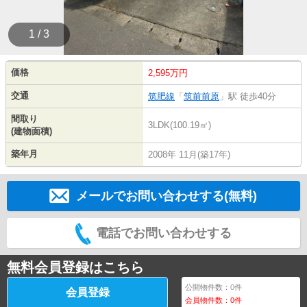
1 / 3
価格
2,595万円
交通
筑肥線
「
筑前前原
」駅 徒歩40分
間取り
3LDK(100.19㎡)
(建物面積)
築年月
2008年 11月(築17年)
メールでお問い合わせする(無料)
電話でお問い合わせする
無料会員登録はこちら
公開物件数：
0
件
会員登録
会員物件数：
0
件