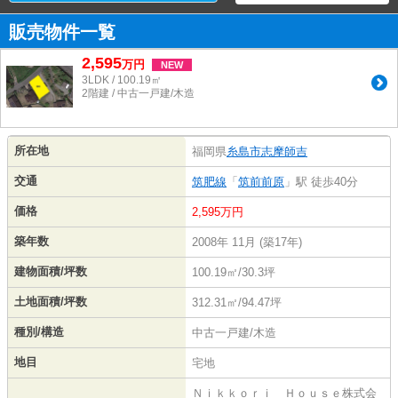
販売物件一覧
2,595
万
円
NEW
3LDK / 100.19㎡
2階建 / 中古一戸建/木造
所在地
福岡県
糸島市
志摩師吉
交通
筑肥線
「
筑前前原
」駅 徒歩40分
価格
2,595万円
築年数
2008年 11月 (築17年)
建物面積/坪数
100.19㎡/30.3坪
土地面積/坪数
312.31㎡/94.47坪
種別/構造
中古一戸建/木造
地目
宅地
Ｎｉｋｋｏｒｉ Ｈｏｕｓｅ株式会