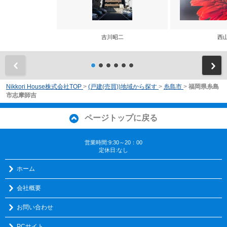
吉川昭二
西
前
Nikkori House株式会社TOP
>
(戸建(売買))地域から探す
>
糸島市
>
福岡県糸島
市志摩師吉
ページトップに戻る
営業時間:9:30～20：00
定休日:なし
ホーム
会社概要
お問い合わせ
PCサイト