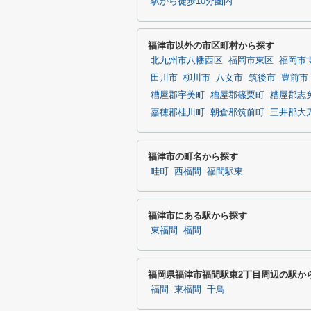
駅から徒歩10分圏内
福津市以外の市区町村から探す
北九州市八幡西区
福岡市東区
福岡市
田川市
柳川市
八女市
筑後市
豊前市
糟屋郡宇美町
糟屋郡篠栗町
糟屋郡志
嘉穂郡桂川町
朝倉郡筑前町
三井郡大
福津市の町名から探す
畦町
西福間
福間駅東
福津市にある駅から探す
東福間
福間
福岡県福津市福間駅東2丁目周辺の駅か
福間
東福間
千鳥