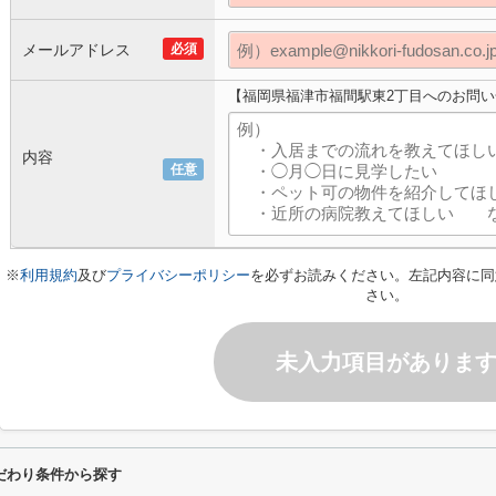
メールアドレス
必須
【福岡県福津市福間駅東2丁目へのお問
内容
任意
※
利用規約
及び
プライバシーポリシー
を必ずお読みください。左記内容に同
さい。
未入力項目がありま
だわり条件から探す