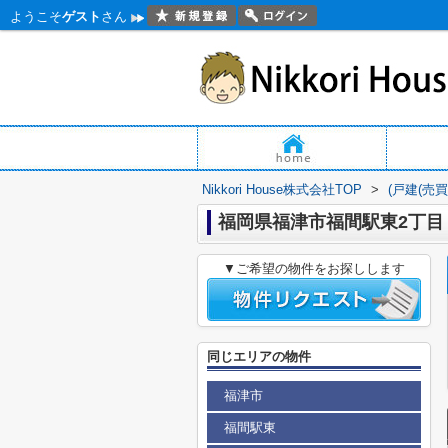
ようこそ
ゲスト
さん
Nikkori House株式会社TOP
>
(戸建(売
福岡県福津市福間駅東2丁目
▼ご希望の物件をお探しします
同じエリアの物件
福津市
福間駅東