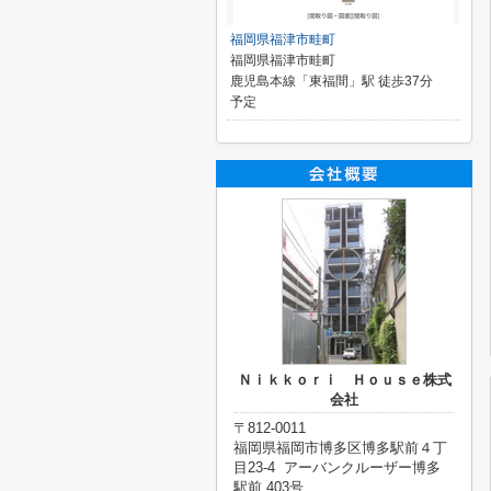
福岡県福津市畦町
福岡県福津市畦町
鹿児島本線「東福間」駅 徒歩37分
予定
Ｎｉｋｋｏｒｉ Ｈｏｕｓｅ株式
会社
〒812-0011
福岡県福岡市博多区博多駅前４丁
目23-4 アーバンクルーザー博多
駅前 403号