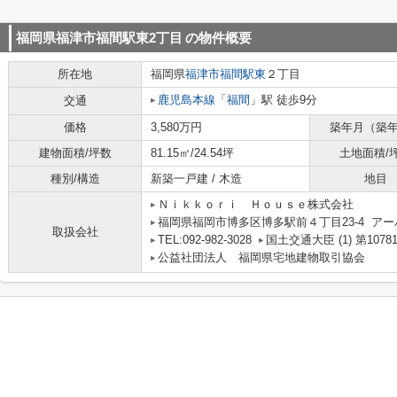
福岡県福津市福間駅東2丁目
の物件概要
所在地
福岡県
福津市
福間駅東
２丁目
鹿児島本線
「
福間
」駅 徒歩9分
交通
価格
3,580万円
築年月（築
建物面積/坪数
81.15㎡/24.54坪
土地面積/
種別/構造
新築一戸建 / 木造
地目
Ｎｉｋｋｏｒｉ Ｈｏｕｓｅ株式会社
福岡県福岡市博多区博多駅前４丁目23-4 アー
取扱会社
TEL:092-982-3028
国土交通大臣 (1) 第1078
公益社団法人 福岡県宅地建物取引協会