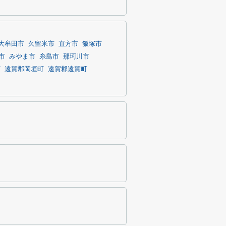
大牟田市
久留米市
直方市
飯塚市
市
みやま市
糸島市
那珂川市
町
遠賀郡岡垣町
遠賀郡遠賀町