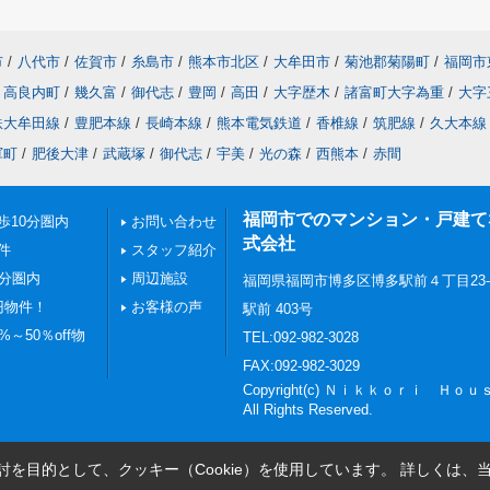
市
/
八代市
/
佐賀市
/
糸島市
/
熊本市北区
/
大牟田市
/
菊池郡菊陽町
/
福岡市
高良内町
/
幾久富
/
御代志
/
豊岡
/
高田
/
大字歴木
/
諸富町大字為重
/
大字
鉄大牟田線
/
豊肥本線
/
長崎本線
/
熊本電気鉄道
/
香椎線
/
筑肥線
/
久大本線
軍町
/
肥後大津
/
武蔵塚
/
御代志
/
宇美
/
光の森
/
西熊本
/
赤間
福岡市でのマンション・戸建てならN
歩10分圏内
お問い合わせ
式会社
件
スタッフ紹介
0分圏内
周辺施設
福岡県福岡市博多区博多駅前４丁目23
円物件！
お客様の声
駅前 403号
～50％off物
TEL:092-982-3028
FAX:092-982-3029
Copyright(c) Ｎｉｋｋｏｒｉ Ｈ
All Rights Reserved.
を目的として、クッキー（Cookie）を使用しています。
詳しくは、