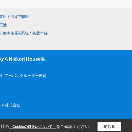
東区
/
熊本市南区
三池
/
熊本市電A系統
/
筑豊本線
ikkori House株
-4 アーバンクルーザー博多
ｏｕｓｅ株式会社
当社の
をご確認ください。
閉じる
「Cookieの取扱いについて」