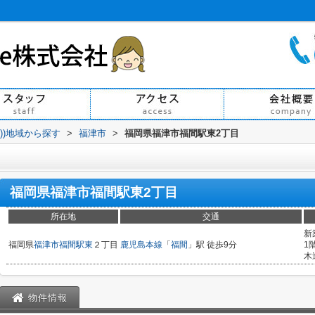
買))地域から探す
>
福津市
>
福岡県福津市福間駅東2丁目
福岡県福津市福間駅東2丁目
所在地
交通
新
福岡県
福津市
福間駅東
２丁目
鹿児島本線
「
福間
」駅 徒歩9分
1
木
物件情報