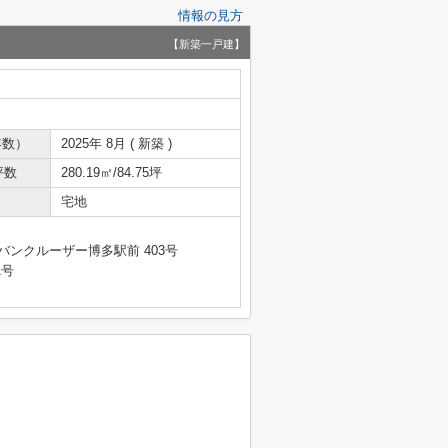
情報の見方
【新築一戸建】
年数）
2025年 8月 ( 新築 )
坪数
280.19㎡/84.75坪
宅地
バンクルーザー博多駅前 403号
1号