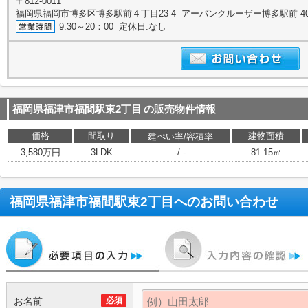
〒812-0011
福岡県福岡市博多区博多駅前４丁目23-4 アーバンクルーザー博多駅前 4
9:30～20：00 定休日:なし
福岡県福津市福間駅東2丁目
の販売物件情報
価格
間取り
建物面積
建ぺい率/容積率
3,580万円
3LDK
-/ -
81.15㎡
福岡県福津市福間駅東2丁目
へのお問い合わせ
お名前
必須