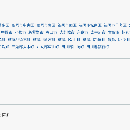
博多区
福岡市中央区
福岡市南区
福岡市西区
福岡市城南区
福岡市早良区
中間市
小郡市
筑紫野市
春日市
大野城市
宗像市
太宰府市
古賀市
朝倉
免町
糟屋郡須惠町
糟屋郡新宮町
糟屋郡久山町
糟屋郡粕屋町
遠賀郡水巻
刀洗町
三潴郡大木町
八女郡広川町
田川郡川崎町
田川郡福智町
ら探す