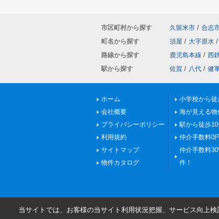
市区町村から探す
久留米市
/
合志
町名から探す
須屋
/
大字原水
/
路線から探す
鹿児島本線
/
西
駅から探す
佐賀
/
八代
/
健
ホーム
小学校から徒
会社概要
海が見える物
プライバシーポリシー
駅から徒歩1
利用規約
仲介手数料0
サイトマップ
仲介手数料30%
物件カタログ
件！
当サイトでは、お客様の当サイト利用状況把握、サービス向上検討