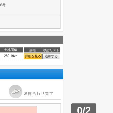
03号
土地面積
詳細
検討リスト
280.19㎡
詳細を見る
追加する
0
/
2