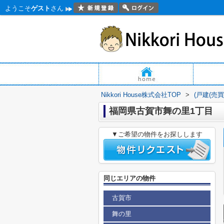
ようこそ
ゲスト
さん
Nikkori House株式会社TOP
>
(戸建(売
福岡県古賀市舞の里1丁目
▼ご希望の物件をお探しします
同じエリアの物件
古賀市
舞の里