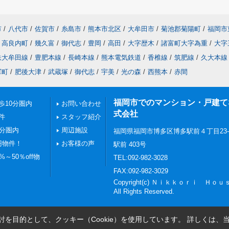
市
/
八代市
/
佐賀市
/
糸島市
/
熊本市北区
/
大牟田市
/
菊池郡菊陽町
/
福岡市
高良内町
/
幾久富
/
御代志
/
豊岡
/
高田
/
大字歴木
/
諸富町大字為重
/
大字
鉄大牟田線
/
豊肥本線
/
長崎本線
/
熊本電気鉄道
/
香椎線
/
筑肥線
/
久大本線
軍町
/
肥後大津
/
武蔵塚
/
御代志
/
宇美
/
光の森
/
西熊本
/
赤間
福岡市でのマンション・戸建てならN
歩10分圏内
お問い合わせ
式会社
件
スタッフ紹介
0分圏内
周辺施設
福岡県福岡市博多区博多駅前４丁目23
円物件！
お客様の声
駅前 403号
～50％off物
TEL:092-982-3028
FAX:092-982-3029
Copyright(c) Ｎｉｋｋｏｒｉ Ｈ
All Rights Reserved.
を目的として、クッキー（Cookie）を使用しています。
詳しくは、