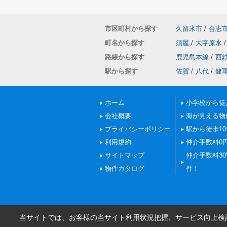
市区町村から探す
久留米市
/
合志
町名から探す
須屋
/
大字原水
/
路線から探す
鹿児島本線
/
西
駅から探す
佐賀
/
八代
/
健
ホーム
小学校から徒
会社概要
海が見える物
プライバシーポリシー
駅から徒歩1
利用規約
仲介手数料0
サイトマップ
仲介手数料30%
物件カタログ
件！
当サイトでは、お客様の当サイト利用状況把握、サービス向上検討