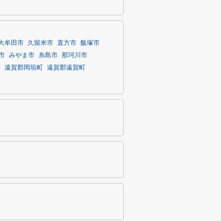
大牟田市
久留米市
直方市
飯塚市
市
みやま市
糸島市
那珂川市
町
遠賀郡岡垣町
遠賀郡遠賀町