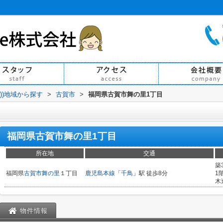
買))地域から探す
>
古賀市
>
福岡県古賀市舞の里1丁目
福岡県古賀市舞の里1丁目
所在地
交通
築
福岡県
古賀市
舞の里
１丁目
鹿児島本線
「
千鳥
」駅 徒歩8分
1
木
物件情報