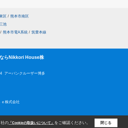
東区
/
熊本市南区
三池
/
熊本市電A系統
/
筑豊本線
ikkori House株
-4 アーバンクルーザー博多
ｏｕｓｅ株式会社
当社の
をご確認ください。
閉じる
「Cookieの取扱いについて」