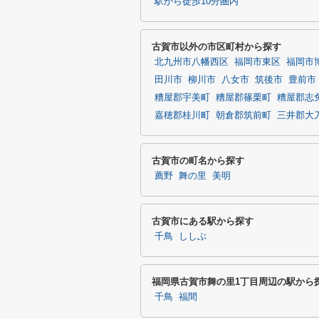
駅から徒歩10分圏内
古賀市以外の市区町村から探す
北九州市八幡西区
福岡市東区
福岡市
田川市
柳川市
八女市
筑後市
豊前市
糟屋郡宇美町
糟屋郡篠栗町
糟屋郡志
嘉穂郡桂川町
朝倉郡筑前町
三井郡大
古賀市の町名から探す
薦野
舞の里
美明
古賀市にある駅から探す
千鳥
ししぶ
福岡県古賀市舞の里1丁目周辺の駅から
千鳥
福間