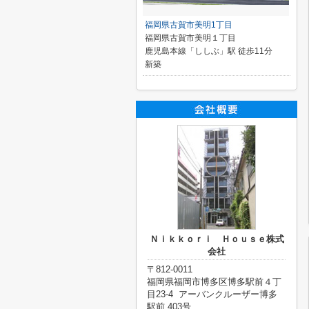
福岡県古賀市美明1丁目
福岡県古賀市美明１丁目
鹿児島本線「ししぶ」駅 徒歩11分
新築
Ｎｉｋｋｏｒｉ Ｈｏｕｓｅ株式
会社
〒812-0011
福岡県福岡市博多区博多駅前４丁
目23-4 アーバンクルーザー博多
駅前 403号