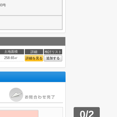
03号
土地面積
詳細
検討リスト
258.65㎡
詳細を見る
追加する
0
/
2