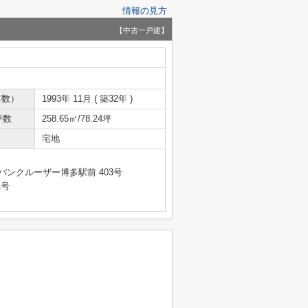
情報の見方
【中古一戸建】
年数）
1993年 11月 ( 築32年 )
坪数
258.65㎡/78.24坪
宅地
バンクルーザー博多駅前 403号
1号