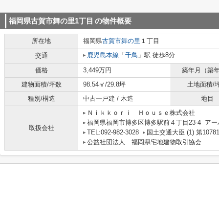
福岡県古賀市舞の里1丁目
の物件概要
所在地
福岡県
古賀市
舞の里
１丁目
鹿児島本線
「
千鳥
」駅 徒歩8分
交通
価格
3,449万円
築年月（築
建物面積/坪数
98.54㎡/29.8坪
土地面積/
種別/構造
中古一戸建 / 木造
地目
Ｎｉｋｋｏｒｉ Ｈｏｕｓｅ株式会社
福岡県福岡市博多区博多駅前４丁目23-4 アー
取扱会社
TEL:092-982-3028
国土交通大臣 (1) 第1078
公益社団法人 福岡県宅地建物取引協会