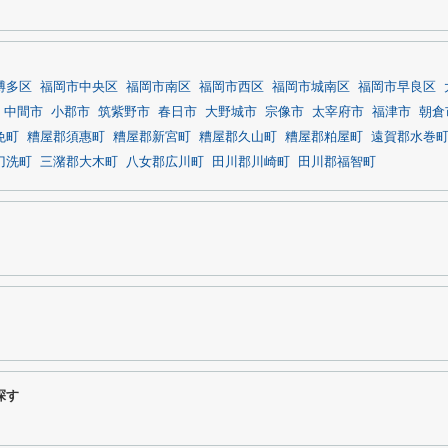
博多区
福岡市中央区
福岡市南区
福岡市西区
福岡市城南区
福岡市早良区
中間市
小郡市
筑紫野市
春日市
大野城市
宗像市
太宰府市
福津市
朝倉
免町
糟屋郡須惠町
糟屋郡新宮町
糟屋郡久山町
糟屋郡粕屋町
遠賀郡水巻
刀洗町
三潴郡大木町
八女郡広川町
田川郡川崎町
田川郡福智町
探す