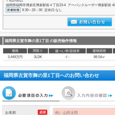
〒812-0011
福岡県福岡市博多区博多駅前４丁目23-4 アーバンクルーザー博多駅前 4
9:30～20：00 定休日:なし
福岡県古賀市舞の里1丁目
の販売物件情報
価格
間取り
建物面積
建ぺい率/容積率
3,449万円
3LDK
-/ -
98.54㎡
福岡県古賀市舞の里1丁目
へのお問い合わせ
お名前
必須