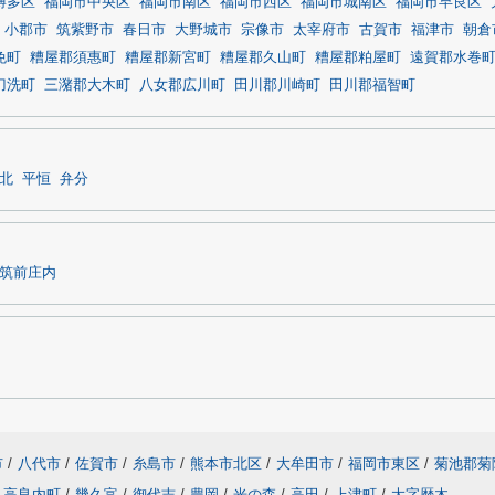
博多区
福岡市中央区
福岡市南区
福岡市西区
福岡市城南区
福岡市早良区
小郡市
筑紫野市
春日市
大野城市
宗像市
太宰府市
古賀市
福津市
朝倉
免町
糟屋郡須惠町
糟屋郡新宮町
糟屋郡久山町
糟屋郡粕屋町
遠賀郡水巻
刀洗町
三潴郡大木町
八女郡広川町
田川郡川崎町
田川郡福智町
北
平恒
弁分
筑前庄内
市
/
八代市
/
佐賀市
/
糸島市
/
熊本市北区
/
大牟田市
/
福岡市東区
/
菊池郡菊
高良内町
/
幾久富
/
御代志
/
豊岡
/
光の森
/
高田
/
上津町
/
大字歴木