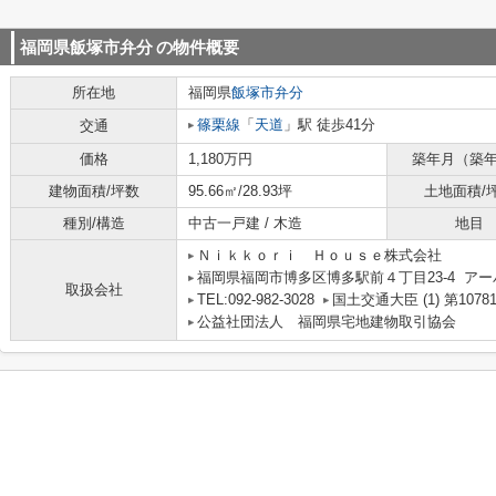
福岡県飯塚市弁分
の物件概要
所在地
福岡県
飯塚市
弁分
篠栗線
「
天道
」駅 徒歩41分
交通
価格
1,180万円
築年月（築
建物面積/坪数
95.66㎡/28.93坪
土地面積/
種別/構造
中古一戸建 / 木造
地目
Ｎｉｋｋｏｒｉ Ｈｏｕｓｅ株式会社
福岡県福岡市博多区博多駅前４丁目23-4 アー
取扱会社
TEL:092-982-3028
国土交通大臣 (1) 第1078
公益社団法人 福岡県宅地建物取引協会