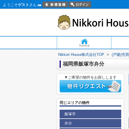
ようこそ
ゲスト
さん
Nikkori House株式会社TOP
>
(戸建(売
福岡県飯塚市弁分
▼ご希望の物件をお探しします
同じエリアの物件
飯塚市
弁分