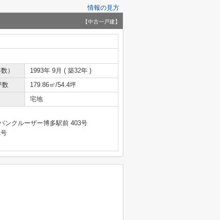
情報の見方
【中古一戸建】
年数）
1993年 9月 ( 築32年 )
坪数
179.86㎡/54.4坪
宅地
バンクルーザー博多駅前 403号
1号