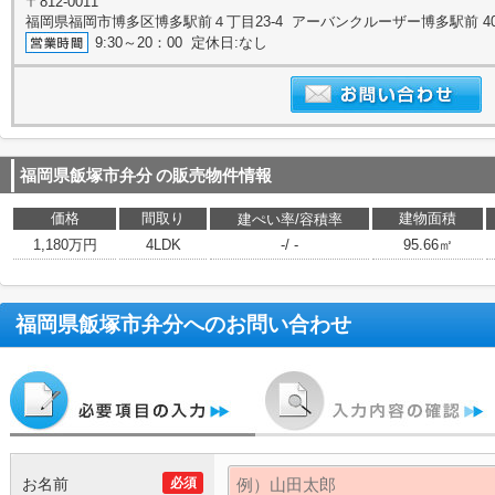
〒812-0011
福岡県福岡市博多区博多駅前４丁目23-4 アーバンクルーザー博多駅前 4
9:30～20：00 定休日:なし
福岡県飯塚市弁分
の販売物件情報
価格
間取り
建物面積
建ぺい率/容積率
1,180万円
4LDK
-/ -
95.66㎡
福岡県飯塚市弁分
へのお問い合わせ
お名前
必須