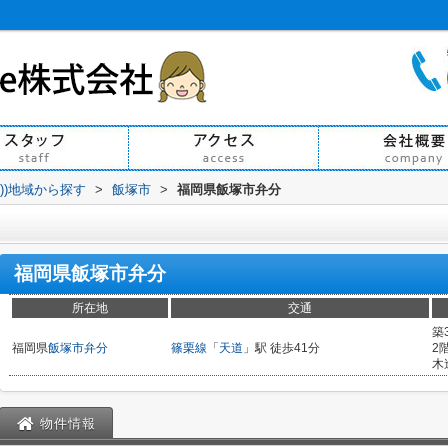
買))地域から探す
>
飯塚市
>
福岡県飯塚市弁分
福岡県飯塚市弁分
所在地
交通
築
福岡県
飯塚市
弁分
篠栗線
「
天道
」駅 徒歩41分
2
木
物件情報