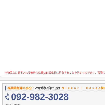
※地図上に表示される物件の位置は付近住所に所在することを表すものであり、実際
福岡県飯塚市弁分
へのお問い合わせは
Ｎｉｋｋｏｒｉ Ｈｏｕｓｅ株
092-982-3028