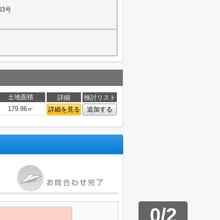
03号
土地面積
詳細
検討リスト
179.86㎡
詳細を見る
追加する
0
/
2