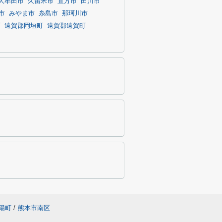
大牟田市
久留米市
直方市
田川市
市
みやま市
糸島市
那珂川市
町
遠賀郡岡垣町
遠賀郡遠賀町
陽町
/
熊本市南区