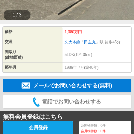
1 / 3
価格
1,380万円
交通
久大本線
「
田主丸
」駅 徒歩45分
間取り
5LDK(194.05㎡)
(建物面積)
築年月
1986年 7月(築40年)
メールでお問い合わせする(無料)
電話でお問い合わせする
無料会員登録はこちら
公開物件数：
0
件
会員登録
会員物件数：
0
件