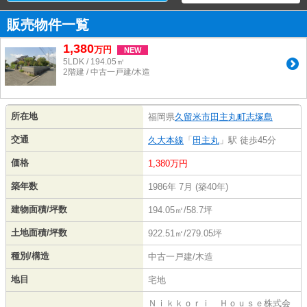
販売物件一覧
1,380
万
円
NEW
5LDK / 194.05㎡
2階建 / 中古一戸建/木造
所在地
福岡県
久留米市
田主丸町志塚島
交通
久大本線
「
田主丸
」駅 徒歩45分
価格
1,380万円
築年数
1986年 7月 (築40年)
建物面積/坪数
194.05㎡/58.7坪
土地面積/坪数
922.51㎡/279.05坪
種別/構造
中古一戸建/木造
地目
宅地
Ｎｉｋｋｏｒｉ Ｈｏｕｓｅ株式会