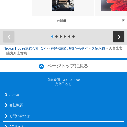
吉川昭二
西
前
Nikkori House株式会社TOP
>
(戸建(売買))地域から探す
>
久留米市
>
久留米市
田主丸町志塚島
ページトップに戻る
営業時間:9:30～20：00
定休日:なし
ホーム
会社概要
お問い合わせ
PCサイト