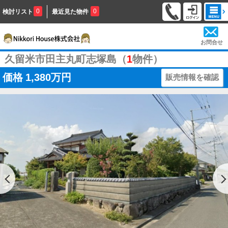
0
0
検討リスト
最近見た物件
お問合せ
久留米市田主丸町志塚島（
1
物件）
価格
1,380万円
販売情報を確認