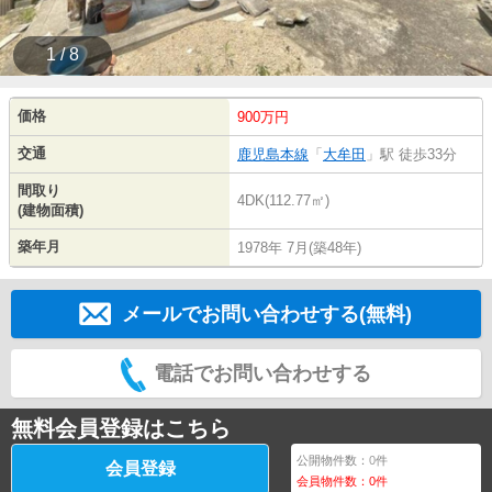
1 / 8
価格
900万円
交通
鹿児島本線
「
大牟田
」駅 徒歩33分
間取り
4DK(112.77㎡)
(建物面積)
築年月
1978年 7月(築48年)
メールでお問い合わせする(無料)
電話でお問い合わせする
無料会員登録はこちら
公開物件数：
0
件
会員登録
会員物件数：
0
件