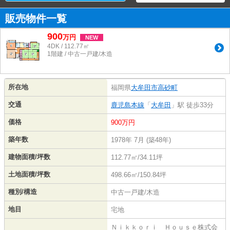
販売物件一覧
900
万
円
NEW
4DK / 112.77㎡
1階建 / 中古一戸建/木造
所在地
福岡県
大牟田市
高砂町
交通
鹿児島本線
「
大牟田
」駅 徒歩33分
価格
900万円
築年数
1978年 7月 (築48年)
建物面積/坪数
112.77㎡/34.11坪
土地面積/坪数
498.66㎡/150.84坪
種別/構造
中古一戸建/木造
地目
宅地
Ｎｉｋｋｏｒｉ Ｈｏｕｓｅ株式会