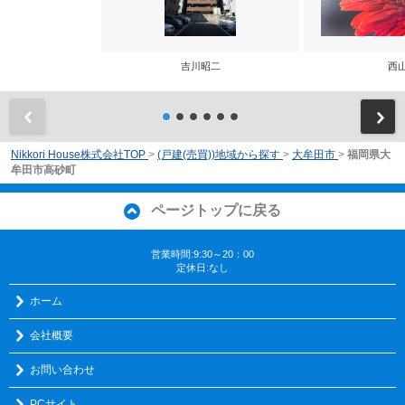
吉川昭二
西
前
Nikkori House株式会社TOP
>
(戸建(売買))地域から探す
>
大牟田市
>
福岡県大
牟田市高砂町
ページトップに戻る
営業時間:9:30～20：00
定休日:なし
ホーム
会社概要
お問い合わせ
PCサイト