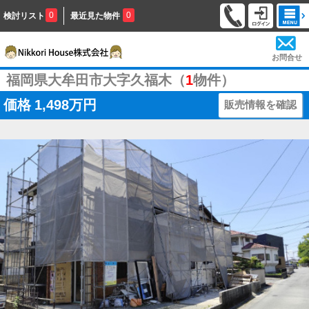
0
0
検討リスト
最近見た物件
お問合せ
福岡県大牟田市大字久福木（
1
物件）
価格
1,498万円
販売情報を確認