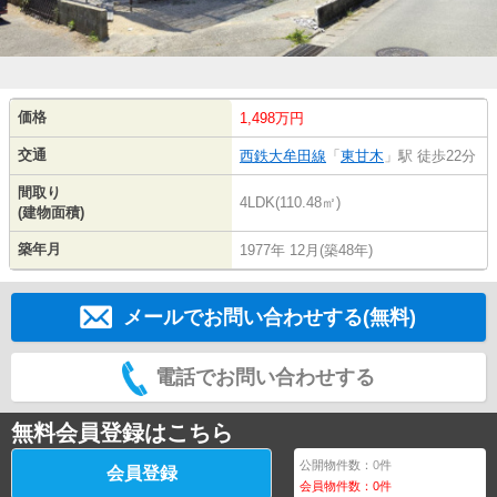
価格
1,498万円
交通
西鉄大牟田線
「
東甘木
」駅 徒歩22分
間取り
4LDK(110.48㎡)
(建物面積)
築年月
1977年 12月(築48年)
メールでお問い合わせする(無料)
電話でお問い合わせする
無料会員登録はこちら
公開物件数：
0
件
会員登録
会員物件数：
0
件