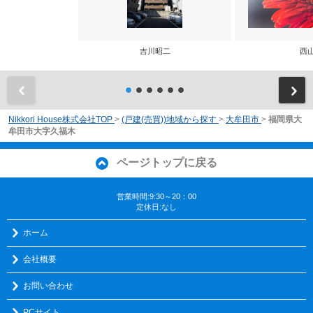
吉川昭二
西
前
Nikkori House株式会社TOP
>
(戸建(売買))地域から探す
>
大牟田市
>
福岡県大
牟田市大字久福木
ページトップに戻る
営業時間:9:30～20：00
定休日:なし
ホーム
会社概要
お問い合わせ
PCサイト