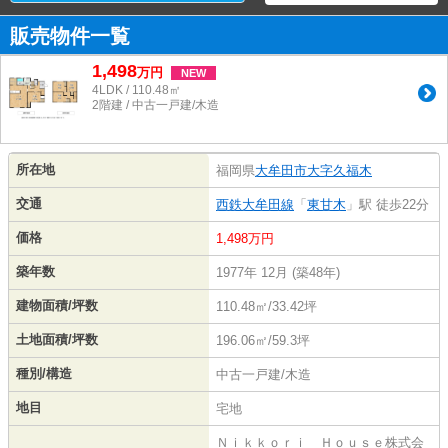
販売物件一覧
1,498
万
円
NEW
4LDK / 110.48㎡
2階建 / 中古一戸建/木造
所在地
福岡県
大牟田市
大字久福木
交通
西鉄大牟田線
「
東甘木
」駅 徒歩22分
価格
1,498万円
築年数
1977年 12月 (築48年)
建物面積/坪数
110.48㎡/33.42坪
土地面積/坪数
196.06㎡/59.3坪
種別/構造
中古一戸建/木造
地目
宅地
Ｎｉｋｋｏｒｉ Ｈｏｕｓｅ株式会