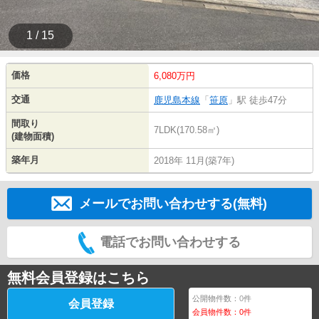
1 / 15
価格
6,080万円
交通
鹿児島本線
「
笹原
」駅 徒歩47分
間取り
7LDK(170.58㎡)
(建物面積)
築年月
2018年 11月(築7年)
メールでお問い合わせする(無料)
電話でお問い合わせする
無料会員登録はこちら
公開物件数：
0
件
会員登録
会員物件数：
0
件