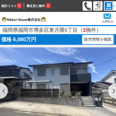
0
0
検討リスト
最近見た物件
お問合せ
福岡県福岡市博多区東月隈5丁目（
1
物件）
価格
6,080万円
販売情報を確認