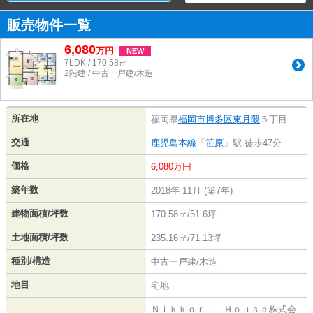
販売物件一覧
6,080
万
円
NEW
7LDK / 170.58㎡
2階建 / 中古一戸建/木造
所在地
福岡県
福岡市博多区
東月隈
５丁目
交通
鹿児島本線
「
笹原
」駅 徒歩47分
価格
6,080万円
築年数
2018年 11月 (築7年)
建物面積/坪数
170.58㎡/51.6坪
土地面積/坪数
235.16㎡/71.13坪
種別/構造
中古一戸建/木造
地目
宅地
Ｎｉｋｋｏｒｉ Ｈｏｕｓｅ株式会