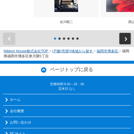
吉川昭二
西
前
Nikkori House株式会社TOP
>
(戸建(売買))地域から探す
>
福岡市博多区
>
福岡
県福岡市博多区東月隈5丁目
ページトップに戻る
営業時間:9:30～20：00
定休日:なし
ホーム
会社概要
お問い合わせ
PCサイト