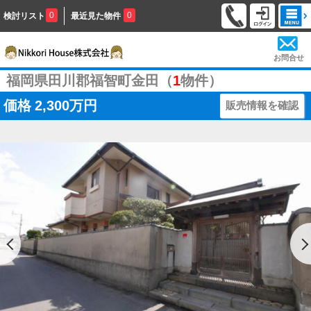
0
0
検討リスト
最近見た物件
お問合せ
福岡県田川郡福智町金田（
1
物件）
価格
2,300万円
販売情報を確認