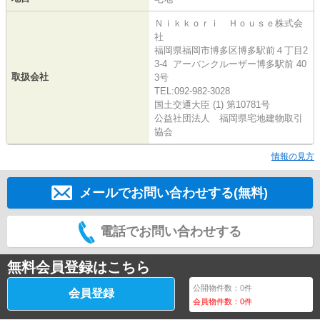
Ｎｉｋｋｏｒｉ Ｈｏｕｓｅ株式会
社
福岡県福岡市博多区博多駅前４丁目2
3-4 アーバンクルーザー博多駅前 40
取扱会社
3号
TEL:092-982-3028
国土交通大臣 (1) 第10781号
公益社団法人 福岡県宅地建物取引
協会
情報の見方
メールでお問い合わせする(無料)
電話でお問い合わせする
無料会員登録はこちら
公開物件数：
0
件
会員登録
会員物件数：
0
件