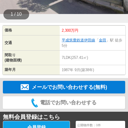
1 / 10
価格
2,300万円
平成筑豊鉄道伊田線
「
金田
」駅 徒歩
交通
5分
間取り
7LDK(257.41㎡)
(建物面積)
築年月
1987年 9月(築38年)
メールでお問い合わせする(無料)
電話でお問い合わせする
無料会員登録はこちら
公開物件数：
0
件
会員登録