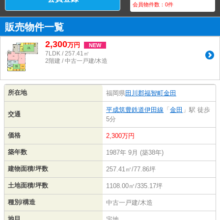
会員物件数：
0
件
販売物件一覧
2,300
万
円
NEW
7LDK / 257.41㎡
2階建 / 中古一戸建/木造
所在地
福岡県
田川郡福智町
金田
平成筑豊鉄道伊田線
「
金田
」駅 徒歩
交通
5分
価格
2,300万円
築年数
1987年 9月 (築38年)
建物面積/坪数
257.41㎡/77.86坪
土地面積/坪数
1108.00㎡/335.17坪
種別/構造
中古一戸建/木造
地目
宅地