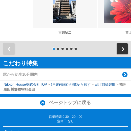
吉川昭二
西
前
こだわり特集
駅から徒歩10分圏内
Nikkori House株式会社TOP
>
(戸建(売買))地域から探す
>
田川郡福智町
>
福岡
県田川郡福智町金田
ページトップに戻る
営業時間:9:30～20：00
定休日:なし