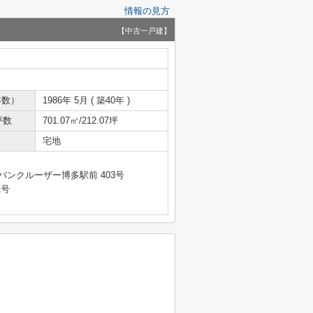
情報の見方
【中古一戸建】
年数）
1986年 5月 ( 築40年 )
坪数
701.07㎡/212.07坪
宅地
バンクルーザー博多駅前 403号
1号