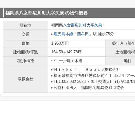
福岡県八女郡広川町大字久泉
の物件概要
所在地
福岡県
八女郡広川町
大字久泉
鹿児島本線
「
西牟田
」駅 徒歩75分
交通
価格
1,950万円
築年月（築
建物面積/坪数
164.59㎡/49.78坪
土地面積/
種別/構造
中古一戸建 / 木造
地目
Ｎｉｋｋｏｒｉ Ｈｏｕｓｅ株式会社
福岡県福岡市博多区博多駅前４丁目23-4 アー
取扱会社
TEL:092-982-3028
国土交通大臣 (1) 第1078
公益社団法人 福岡県宅地建物取引協会