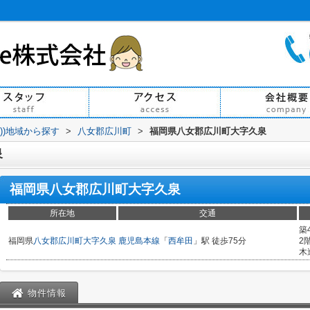
買))地域から探す
>
八女郡広川町
>
福岡県八女郡広川町大字久泉
泉
福岡県八女郡広川町大字久泉
所在地
交通
築
福岡県
八女郡広川町
大字久泉
鹿児島本線
「
西牟田
」駅 徒歩75分
2
木
物件情報