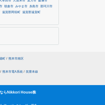
大牟田市
久留米市
直方市
飯塚市
市
朝倉市
みやま市
糸島市
那珂川市
町
遠賀郡岡垣町
遠賀郡遠賀町
陽町
/
熊本市南区
/
熊本市電A系統
/
筑豊本線
ikkori House株