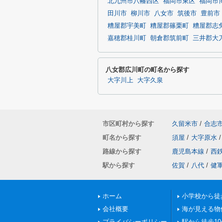
北九州市八幡西区
福岡市東区
福岡市
田川市
柳川市
八女市
筑後市
豊前市
糟屋郡宇美町
糟屋郡篠栗町
糟屋郡志
嘉穂郡桂川町
朝倉郡筑前町
三井郡大
八女郡広川町の町名から探す
大字川上
大字久泉
市区町村から探す
久留米市
/
合志
町名から探す
須屋
/
大字原水
/
路線から探す
鹿児島本線
/
西
駅から探す
佐賀
/
八代
/
健
ホーム
小学校から徒
会社概要
海が見える物
プライバシーポリシー
駅から徒歩1