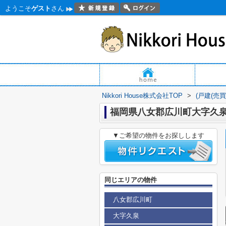
ようこそ
ゲスト
さん
Nikkori House株式会社TOP
>
(戸建(売
福岡県八女郡広川町大字久
▼ご希望の物件をお探しします
同じエリアの物件
八女郡広川町
大字久泉