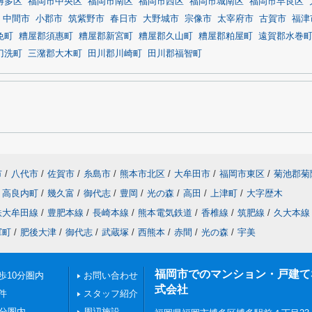
博多区
福岡市中央区
福岡市南区
福岡市西区
福岡市城南区
福岡市早良区
中間市
小郡市
筑紫野市
春日市
大野城市
宗像市
太宰府市
古賀市
福津
免町
糟屋郡須惠町
糟屋郡新宮町
糟屋郡久山町
糟屋郡粕屋町
遠賀郡水巻
刀洗町
三潴郡大木町
田川郡川崎町
田川郡福智町
市
/
八代市
/
佐賀市
/
糸島市
/
熊本市北区
/
大牟田市
/
福岡市東区
/
菊池郡菊
高良内町
/
幾久富
/
御代志
/
豊岡
/
光の森
/
高田
/
上津町
/
大字歴木
鉄大牟田線
/
豊肥本線
/
長崎本線
/
熊本電気鉄道
/
香椎線
/
筑肥線
/
久大本線
軍町
/
肥後大津
/
御代志
/
武蔵塚
/
西熊本
/
赤間
/
光の森
/
宇美
福岡市でのマンション・戸建てならN
歩10分圏内
お問い合わせ
式会社
件
スタッフ紹介
0分圏内
周辺施設