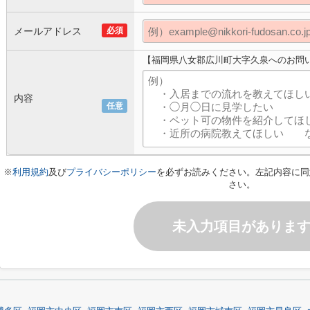
メールアドレス
必須
【福岡県八女郡広川町大字久泉へのお問
内容
任意
※
利用規約
及び
プライバシーポリシー
を必ずお読みください。左記内容に同
さい。
未入力項目がありま