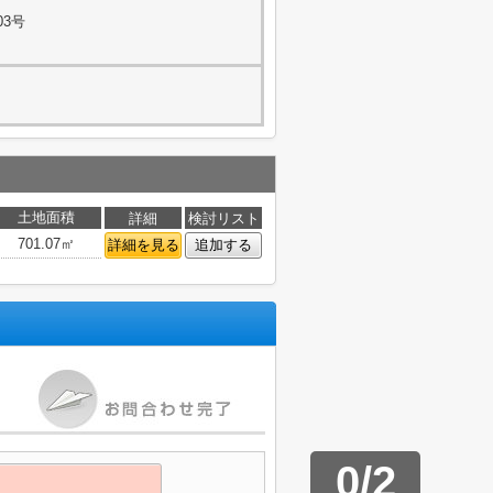
03号
土地面積
詳細
検討リスト
701.07㎡
詳細を見る
追加する
0
/
2