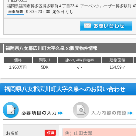
〒812-0011
福岡県福岡市博多区博多駅前４丁目23-4 アーバンクルーザー博多駅前 4
9:30～20：00 定休日:なし
福岡県八女郡広川町大字久泉
の販売物件情報
価格
間取り
建物面積
建ぺい率/容積率
1,950万円
5DK
-/ -
164.59㎡
福岡県八女郡広川町大字久泉
へのお問い合わせ
お名前
必須