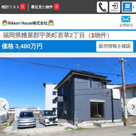
0
0
検討リスト
最近見た物件
お問合せ
福岡県糟屋郡宇美町若草2丁目（
1
物件）
価格
3,480万円
販売情報を確認