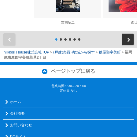
吉川昭二
西
前
Nikkori House株式会社TOP
>
(戸建(売買))地域から探す
>
糟屋郡宇美町
>
福岡
県糟屋郡宇美町若草2丁目
ページトップに戻る
営業時間:9:30～20：00
定休日:なし
ホーム
会社概要
お問い合わせ
PCサイト