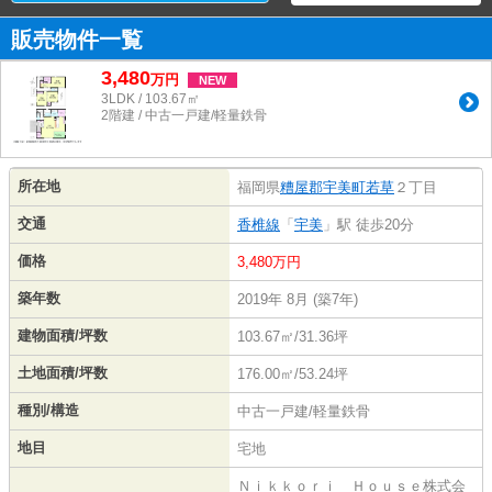
販売物件一覧
3,480
万
円
NEW
3LDK / 103.67㎡
2階建 / 中古一戸建/軽量鉄骨
所在地
福岡県
糟屋郡宇美町
若草
２丁目
交通
香椎線
「
宇美
」駅 徒歩20分
価格
3,480万円
築年数
2019年 8月 (築7年)
建物面積/坪数
103.67㎡/31.36坪
土地面積/坪数
176.00㎡/53.24坪
種別/構造
中古一戸建/軽量鉄骨
地目
宅地
Ｎｉｋｋｏｒｉ Ｈｏｕｓｅ株式会