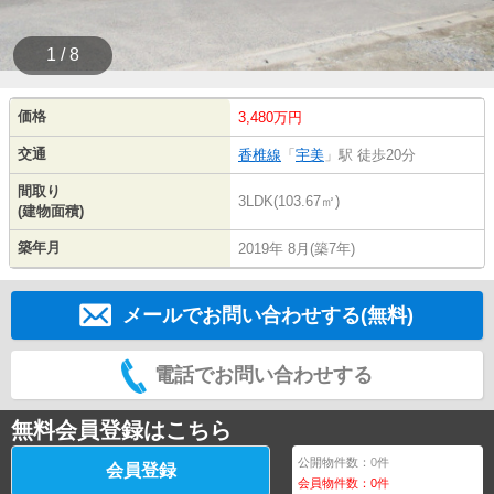
1 / 8
価格
3,480万円
交通
香椎線
「
宇美
」駅 徒歩20分
間取り
3LDK(103.67㎡)
(建物面積)
築年月
2019年 8月(築7年)
メールでお問い合わせする(無料)
電話でお問い合わせする
無料会員登録はこちら
公開物件数：
0
件
会員登録
会員物件数：
0
件