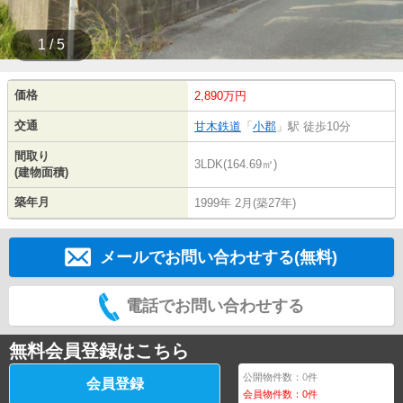
1 / 5
価格
2,890万円
交通
甘木鉄道
「
小郡
」駅 徒歩10分
間取り
3LDK(164.69㎡)
(建物面積)
築年月
1999年 2月(築27年)
メールでお問い合わせする(無料)
電話でお問い合わせする
無料会員登録はこちら
公開物件数：
0
件
会員登録
会員物件数：
0
件