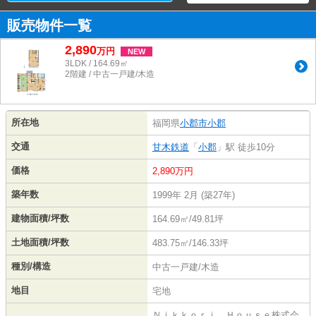
販売物件一覧
2,890
万
円
NEW
3LDK / 164.69㎡
2階建 / 中古一戸建/木造
所在地
福岡県
小郡市
小郡
交通
甘木鉄道
「
小郡
」駅 徒歩10分
価格
2,890万円
築年数
1999年 2月 (築27年)
建物面積/坪数
164.69㎡/49.81坪
土地面積/坪数
483.75㎡/146.33坪
種別/構造
中古一戸建/木造
地目
宅地
Ｎｉｋｋｏｒｉ Ｈｏｕｓｅ株式会