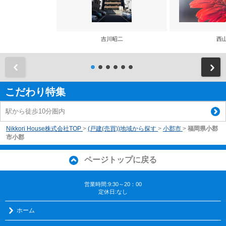
吉川昭二
西
前
こだわり特集
駅から徒歩10分圏内
Nikkori House株式会社TOP
>
(戸建(売買))地域から探す
>
小郡市
>
福岡県小郡
市小郡
ページトップに戻る
営業時間:9:30～20：00
定休日:なし
ホーム