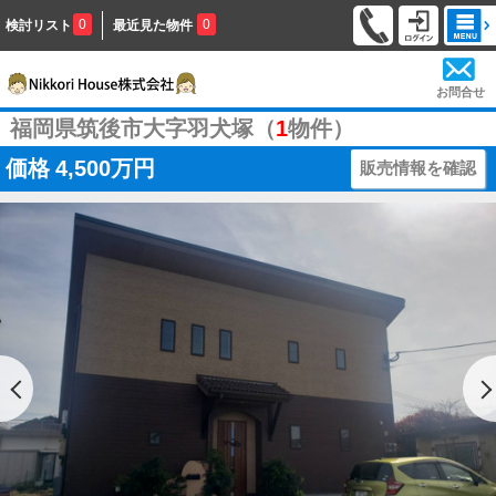
0
0
検討リスト
最近見た物件
お問合せ
福岡県筑後市大字羽犬塚（
1
物件）
価格
4,500万円
販売情報を確認