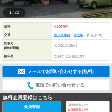
1 / 22
価格
4,500万円
交通
鹿児島本線
「
羽犬塚
」駅 徒歩18分
間取り
4LDK(109.80㎡)
(建物面積)
築年月
2014年 11月(築11年)
メールでお問い合わせする(無料)
電話でお問い合わせする
無料会員登録はこちら
公開物件数：
0
件
会員登録
会員物件数：
0
件