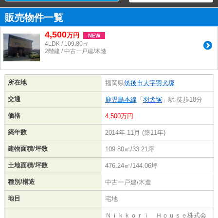
販売物件一覧
4,500
万
円
NEW
4LDK / 109.80㎡
2階建 / 中古一戸建/木造
所在地
福岡県
筑後市
大字羽犬塚
交通
鹿児島本線
「
羽犬塚
」駅 徒歩18分
価格
4,500万円
築年数
2014年 11月 (築11年)
建物面積/坪数
109.80㎡/33.21坪
土地面積/坪数
476.24㎡/144.06坪
種別/構造
中古一戸建/木造
地目
宅地
Ｎｉｋｋｏｒｉ Ｈｏｕｓｅ株式会