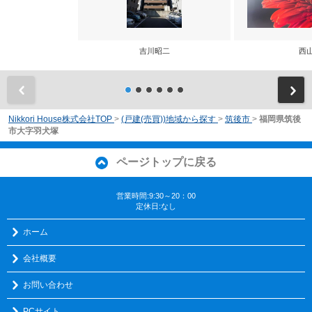
吉川昭二
西
前
Nikkori House株式会社TOP
>
(戸建(売買))地域から探す
>
筑後市
>
福岡県筑後
市大字羽犬塚
ページトップに戻る
営業時間:9:30～20：00
定休日:なし
ホーム
会社概要
お問い合わせ
PCサイト