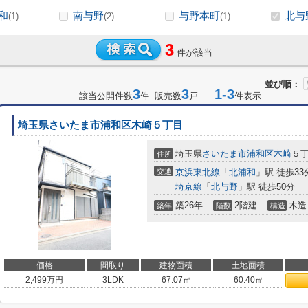
和
南与野
与野本町
北与
(1)
(2)
(1)
3
件が該当
並び順：
3
3
1-3
該当公開件数
件 販売数
戸
件表示
埼玉県さいたま市浦和区木崎５丁目
埼玉県
さいたま市浦和区
木崎
５
住所
交通
京浜東北線
「
北浦和
」駅 徒歩33
埼京線
「
北与野
」駅 徒歩50分
築26年
2階建
木造
築年
階数
構造
価格
間取り
建物面積
土地面積
2,499
万円
3LDK
67.07㎡
60.40㎡