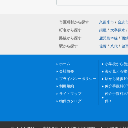
市区町村から探す
久留米市
/
合志
町名から探す
須屋
/
大字原水
/
路線から探す
鹿児島本線
/
西
駅から探す
佐賀
/
八代
/
健
ホーム
小学校から徒
会社概要
海が見える物
プライバシーポリシー
駅から徒歩1
利用規約
仲介手数料0
サイトマップ
仲介手数料30%
物件カタログ
件！