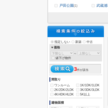
戸田公園
武蔵浦
(1)
指定しない
新築
中古
▼価格
～
値下げ物件
3
件が該当
間取り
ワンルーム
1K/1DK/1LDK
2K/2DK/2LDK
3K/3DK/3LDK
4K/4DK/4LDK
5K以上
建物面積