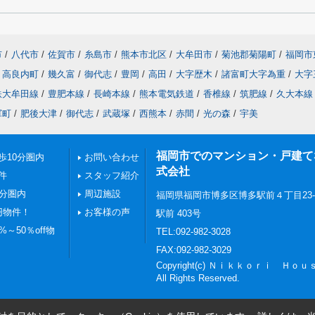
市
/
八代市
/
佐賀市
/
糸島市
/
熊本市北区
/
大牟田市
/
菊池郡菊陽町
/
福岡市
高良内町
/
幾久富
/
御代志
/
豊岡
/
高田
/
大字歴木
/
諸富町大字為重
/
大字
鉄大牟田線
/
豊肥本線
/
長崎本線
/
熊本電気鉄道
/
香椎線
/
筑肥線
/
久大本線
軍町
/
肥後大津
/
御代志
/
武蔵塚
/
西熊本
/
赤間
/
光の森
/
宇美
福岡市でのマンション・戸建てならN
歩10分圏内
お問い合わせ
式会社
件
スタッフ紹介
0分圏内
周辺施設
福岡県福岡市博多区博多駅前４丁目23
円物件！
お客様の声
駅前 403号
～50％off物
TEL:092-982-3028
FAX:092-982-3029
Copyright(c) Ｎｉｋｋｏｒｉ Ｈ
All Rights Reserved.