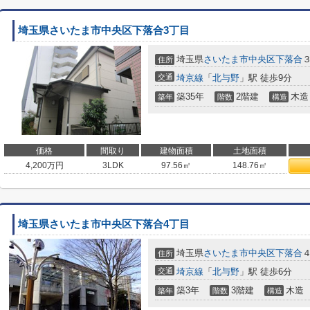
埼玉県さいたま市中央区下落合3丁目
埼玉県
さいたま市中央区
下落合
住所
交通
埼京線
「
北与野
」駅 徒歩9分
築35年
2階建
木造
築年
階数
構造
価格
間取り
建物面積
土地面積
4,200
万円
3LDK
97.56㎡
148.76㎡
埼玉県さいたま市中央区下落合4丁目
埼玉県
さいたま市中央区
下落合
住所
交通
埼京線
「
北与野
」駅 徒歩6分
築3年
3階建
木造
築年
階数
構造