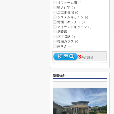
リフォーム済
(-)
輸入住宅
(-)
二世帯住宅
(-)
システムキッチン
(-)
対面式キッチン
(-)
アイランドキッチン
(-)
床暖房
(-)
床下収納
(-)
複層ガラス
(-)
南向き
(-)
3
件が該当
新着物件