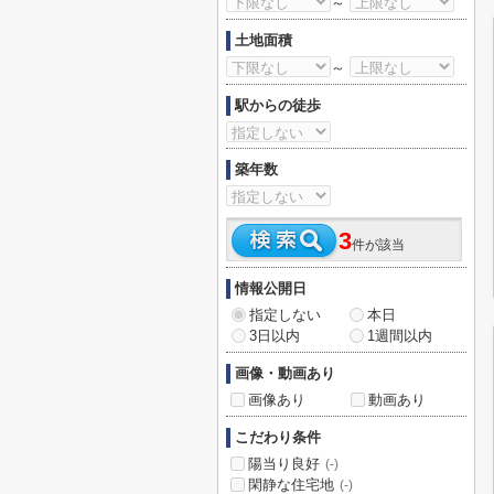
～
土地面積
～
駅からの徒歩
築年数
3
件が該当
情報公開日
指定しない
本日
3日以内
1週間以内
画像・動画あり
画像あり
動画あり
こだわり条件
陽当り良好
(-)
閑静な住宅地
(-)