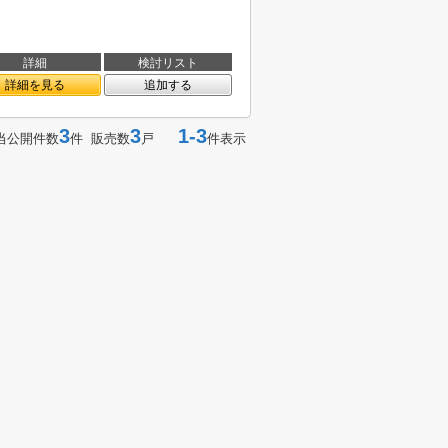
詳細
検討リスト
詳細を見る
追加する
3
3
1-3
当公開件数
件 販売数
戸
件表示