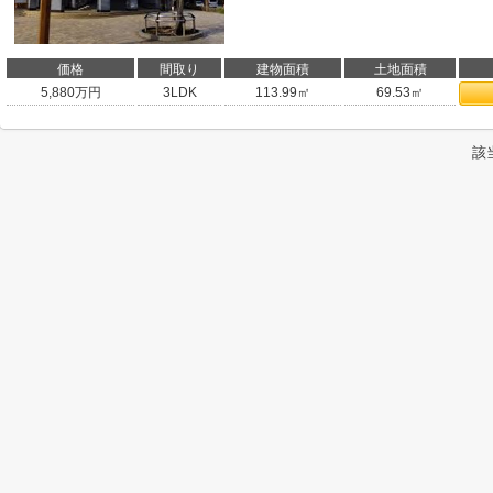
価格
間取り
建物面積
土地面積
5,880
万円
3LDK
113.99㎡
69.53㎡
該