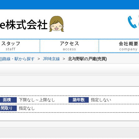
買))路線・駅から探す
>
JR埼京線
>
北与野駅の戸建(売買)
面積
下限なし～上限なし
築年数
指定しない
間取り
指定なし