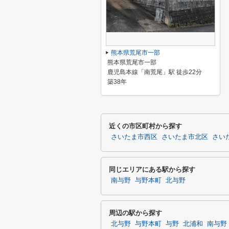
熊本県荒尾市一部
熊本県荒尾市一部
鹿児島本線「南荒尾」駅 徒歩22分
築38年
近くの市区町村から探す
さいたま市西区
さいたま市北区
さい
同じエリアにある駅から探す
南与野
与野本町
北与野
周辺の駅から探す
北与野
与野本町
与野
北浦和
南与野