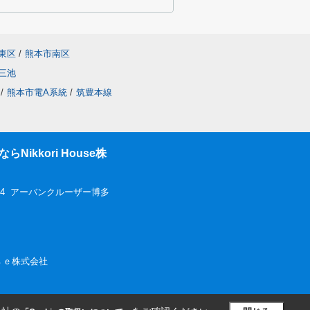
東区
/
熊本市南区
三池
/
熊本市電A系統
/
筑豊本線
ikkori House株
-4 アーバンクルーザー博多
ｏｕｓｅ株式会社