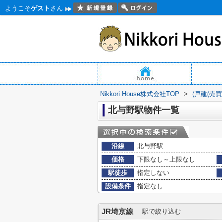
ようこそ
ゲスト
さん
Nikkori House株式会社TOP
>
(戸建(売
北与野駅物件一覧
沿線
北与野駅
価格
下限なし～上限なし
駅徒歩
指定しない
設備条件
指定なし
JR埼京線
駅で絞り込む