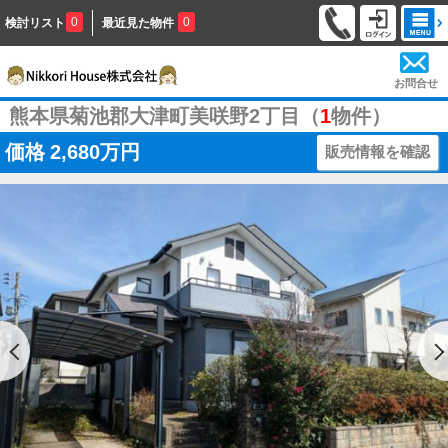
0
0
検討リスト
最近見た物件
お問合せ
熊本県菊池郡大津町美咲野2丁目（
1
物件）
価格
2,680万円
販売情報を確認