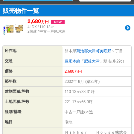
販売物件一覧
2,680
万
円
NEW
4LDK / 110.13㎡
2階建 / 中古一戸建/木造
所在地
熊本県
菊池郡大津町
美咲野
２丁目
交通
豊肥本線
「
肥後大津
」駅 徒歩29分
価格
2,680万円
築年数
2002年 9月 (築23年)
建物面積/坪数
110.13㎡/33.31坪
土地面積/坪数
221.17㎡/66.9坪
種別/構造
中古一戸建/木造
地目
宅地
Ｎｉｋｋｏｒｉ Ｈｏｕｓｅ株式会