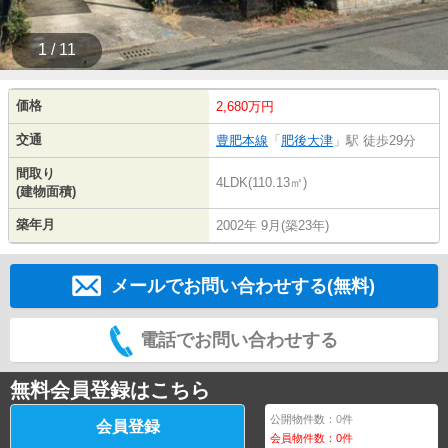
1 / 11
価格
2,680万円
交通
豊肥本線
「
肥後大津
」駅 徒歩29分
間取り
4LDK(110.13㎡)
(建物面積)
築年月
2002年 9月(築23年)
メールでお問い合わせする(無料)
電話でお問い合わせする
無料会員登録はこちら
公開物件数：
0
件
会員登録
会員物件数：
0
件