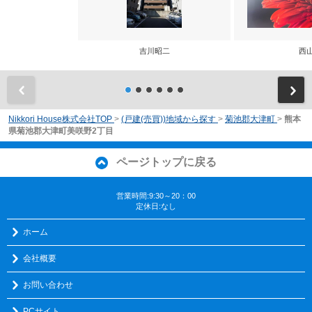
吉川昭二
西
前
Nikkori House株式会社TOP
>
(戸建(売買))地域から探す
>
菊池郡大津町
>
熊本
県菊池郡大津町美咲野2丁目
ページトップに戻る
営業時間:9:30～20：00
定休日:なし
ホーム
会社概要
お問い合わせ
PCサイト