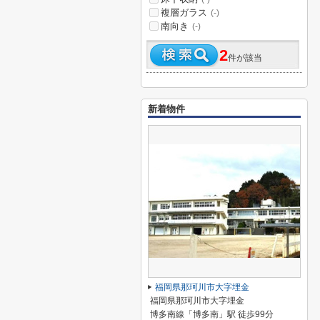
複層ガラス
(-)
南向き
(-)
2
件が該当
新着物件
福岡県那珂川市大字埋金
福岡県那珂川市大字埋金
博多南線「博多南」駅 徒歩99分