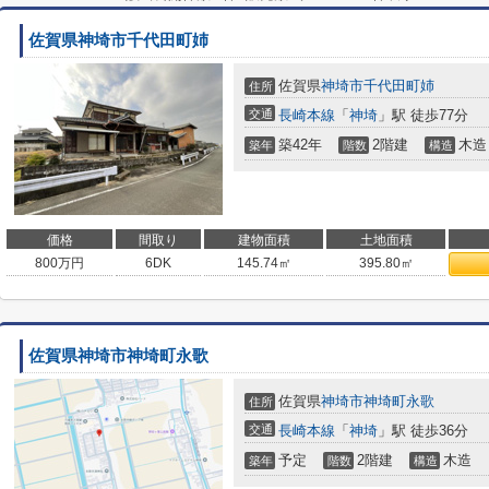
佐賀県神埼市千代田町姉
佐賀県
神埼市
千代田町姉
住所
交通
長崎本線
「
神埼
」駅 徒歩77分
築42年
2階建
木造
築年
階数
構造
価格
間取り
建物面積
土地面積
800
万円
6DK
145.74㎡
395.80㎡
佐賀県神埼市神埼町永歌
佐賀県
神埼市
神埼町永歌
住所
交通
長崎本線
「
神埼
」駅 徒歩36分
予定
2階建
木造
築年
階数
構造