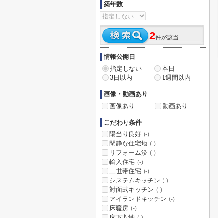
築年数
2
件が該当
情報公開日
指定しない
本日
3日以内
1週間以内
画像・動画あり
画像あり
動画あり
こだわり条件
陽当り良好
(-)
閑静な住宅地
(-)
リフォーム済
(-)
輸入住宅
(-)
二世帯住宅
(-)
システムキッチン
(-)
対面式キッチン
(-)
アイランドキッチン
(-)
床暖房
(-)
床下収納
(-)