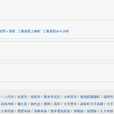
吉野ヶ里町
三養基郡上峰町
三養基郡みやき町
市
/
八代市
/
佐賀市
/
糸島市
/
熊本市北区
/
大牟田市
/
菊池郡菊陽町
/
福岡市
高良内町
/
幾久富
/
御代志
/
豊岡
/
高田
/
大字歴木
/
諸富町大字為重
/
大字
鉄大牟田線
/
豊肥本線
/
長崎本線
/
熊本電気鉄道
/
香椎線
/
筑肥線
/
久大本線