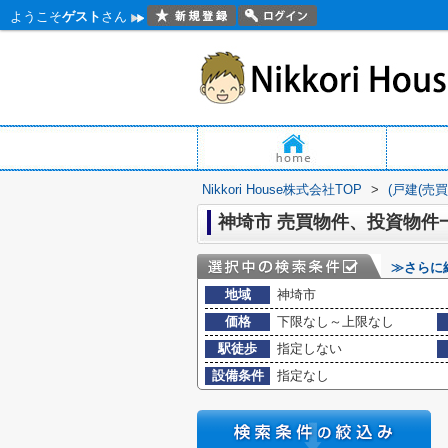
ようこそ
ゲスト
さん
Nikkori House株式会社TOP
>
(戸建(売
神埼市 売買物件、投資物件
≫さらに
地域
神埼市
価格
下限なし～上限なし
駅徒歩
指定しない
設備条件
指定なし