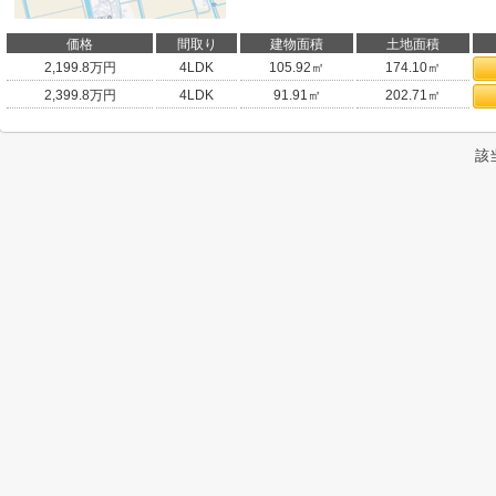
価格
間取り
建物面積
土地面積
2,199.8
万円
4LDK
105.92㎡
174.10㎡
2,399.8
万円
4LDK
91.91㎡
202.71㎡
該