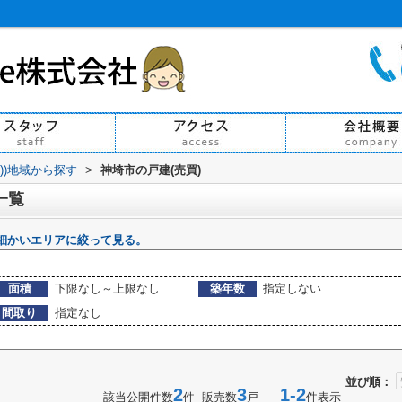
買))地域から探す
>
神埼市の戸建(売買)
一覧
細かいエリアに絞って見る。
面積
下限なし～上限なし
築年数
指定しない
間取り
指定なし
並び順：
2
3
1-2
該当公開件数
件 販売数
戸
件表示