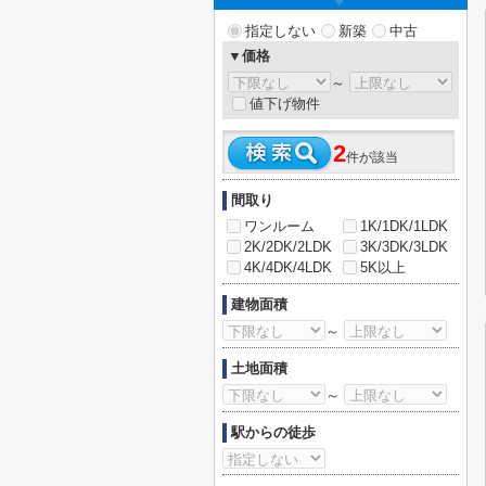
指定しない
新築
中古
▼価格
～
値下げ物件
2
件が該当
間取り
ワンルーム
1K/1DK/1LDK
2K/2DK/2LDK
3K/3DK/3LDK
4K/4DK/4LDK
5K以上
建物面積
～
土地面積
～
駅からの徒歩