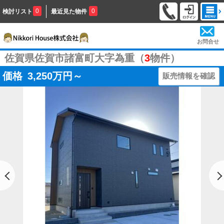
0
0
検討リスト
最近見た物件
お問合せ
佐賀県佐賀市諸富町大字為重（
3
物件）
価格
3,250
万円～
販売情報を確認