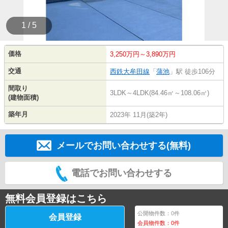
1 / 5
価格
3,250万円～3,890万円
交通
西鉄大牟田線
「
蒲池
」駅 徒歩106分
間取り
3LDK～4LDK(84.46㎡～108.06㎡)
(建物面積)
築年月
2023年 11月(築2年)
メールでお問い合わせする(無料)
電話でお問い合わせする
無料会員登録はこちら
公開物件数：
0
件
会員登録
会員物件数：
0
件