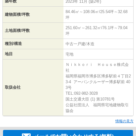
築年数
2023年 11月 (築2年)
84.46㎡～108.06㎡/25.54坪～32.68
建物面積/坪数
坪
251.60㎡～261.32㎡/76.1坪～79.04
土地面積/坪数
坪
種別/構造
中古一戸建/木造
地目
宅地
Ｎｉｋｋｏｒｉ Ｈｏｕｓｅ株式会
社
福岡県福岡市博多区博多駅前４丁目2
3-4 アーバンクルーザー博多駅前 40
取扱会社
3号
TEL:092-982-3028
国土交通大臣 (1) 第10781号
公益社団法人 福岡県宅地建物取引
協会
情報の見方