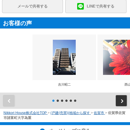
メールで共有する
LINEで共有する
お客様の声
吉川昭二
西
前
Nikkori House株式会社TOP
>
(戸建(売買))地域から探す
>
佐賀市
>
佐賀県佐賀
市諸富町大字為重