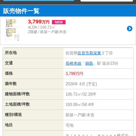
販売物件一覧
3,799
万
円
NEW
4LDK / 106.72㎡
2階建 / 新築一戸建/木造
所在地
佐賀県
佐賀市
新栄東
２丁目
交通
長崎本線
「
鍋島
」駅 徒歩23分
価格
3,799万円
築年数
2026年 4月 (予定)
建物面積/坪数
106.72㎡/32.28坪
土地面積/坪数
193.09㎡/58.4坪
種別/構造
新築一戸建/木造
地目
宅地
Ｎｉｋｋｏｒｉ Ｈｏｕｓｅ株式会