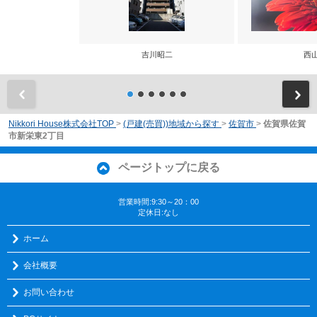
吉川昭二
西
前
Nikkori House株式会社TOP
>
(戸建(売買))地域から探す
>
佐賀市
>
佐賀県佐賀
市新栄東2丁目
ページトップに戻る
営業時間:9:30～20：00
定休日:なし
ホーム
会社概要
お問い合わせ