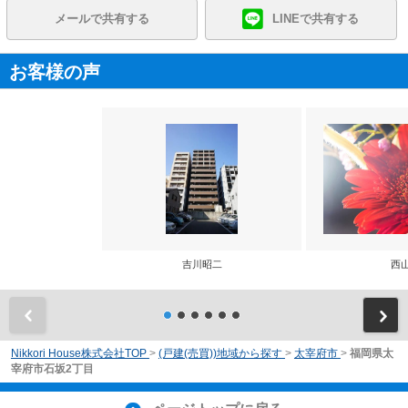
メールで共有する
LINEで共有する
お客様の声
吉川昭二
西
前
Nikkori House株式会社TOP
>
(戸建(売買))地域から探す
>
太宰府市
>
福岡県太
宰府市石坂2丁目