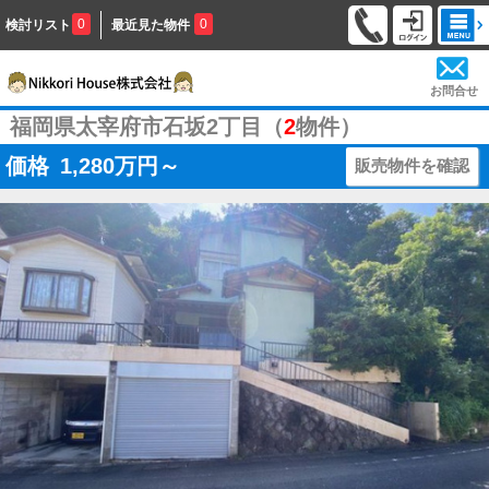
0
0
検討リスト
最近見た物件
お問合せ
福岡県太宰府市石坂2丁目（
2
物件）
価格
1,280
万円～
販売物件を確認