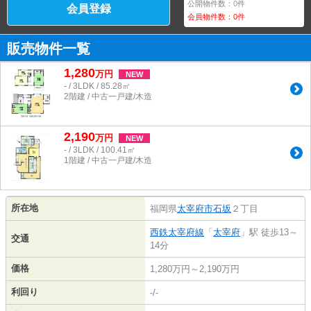
公開物件数：
0
件
会員登録
会員物件数：
0
件
販売物件一覧
1,280
万
円
NEW
- / 3LDK / 85.28㎡
2階建 / 中古一戸建/木造
2,190
万
円
NEW
- / 3LDK / 100.41㎡
1階建 / 中古一戸建/木造
所在地
福岡県
太宰府市
石坂
２丁目
西鉄太宰府線
「
太宰府
」駅 徒歩13～
交通
14分
価格
1,280万円～2,190万円
利回り
-/-