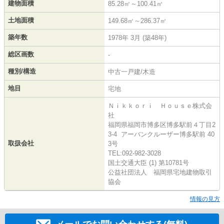
建物面積
85.28㎡～100.41㎡
土地面積
149.68㎡～286.37㎡
築年数
1978年 3月 (築48年)
総区画数
-
種別/構造
中古一戸建/木造
地目
宅地
Ｎｉｋｋｏｒｉ Ｈｏｕｓｅ株式会
社
福岡県福岡市博多区博多駅前４丁目2
3-4 アーバンクルーザー博多駅前 40
取扱会社
3号
TEL:092-982-3028
国土交通大臣 (1) 第10781号
公益社団法人 福岡県宅地建物取引
協会
情報の見方