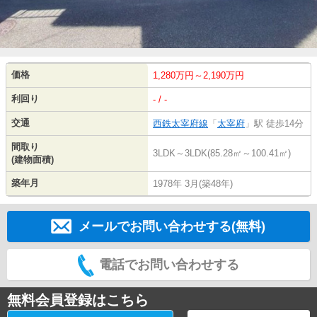
価格
1,280万円～2,190万円
利回り
- / -
交通
西鉄太宰府線
「
太宰府
」駅 徒歩14分
間取り
3LDK～3LDK(85.28㎡～100.41㎡)
(建物面積)
築年月
1978年 3月(築48年)
メールでお問い合わせする(無料)
電話でお問い合わせする
無料会員登録はこちら